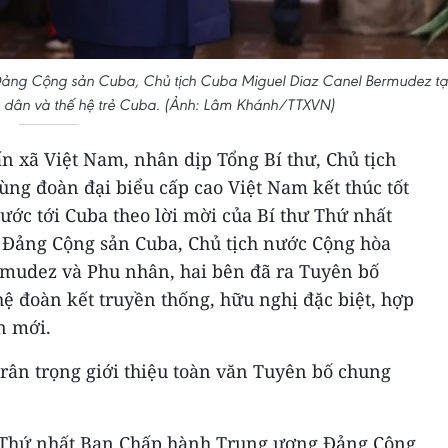
t Đảng Cộng sản Cuba, Chủ tịch Cuba Miguel Diaz Canel Bermudez tạ
n dân và thế hệ trẻ Cuba. (Ảnh: Lâm Khánh/TTXVN)
n xã Việt Nam, nhân dịp Tổng Bí thư, Chủ tịch
ng đoàn đại biểu cấp cao Việt Nam kết thúc tốt
ớc tới Cuba theo lời mời của Bí thư Thứ nhất
Đảng Cộng sản Cuba, Chủ tịch nước Cộng hòa
mudez và Phu nhân, hai bên đã ra Tuyên bố
ệ đoàn kết truyền thống, hữu nghị đặc biệt, hợp
n mới.
rân trọng giới thiệu toàn văn Tuyên bố chung
ư Thứ nhất Ban Chấp hành Trung ương Đảng Cộng