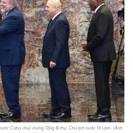
ước Cuba chúc mừng Tổng Bí thư, Chủ tịch nước Tô Lâm. (Ảnh: