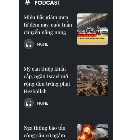
PODCAST
Miền Bắc giảm mưa
từ đêm nay, cuối tuần
chuyển nắng nóng
NGHE
Mỹ can thiệp khẩn
cấp, ngăn Israel mở
rộng đòn trừng phạt
Hezbollah
NGHE
Nga thông báo tấn
công căn cứ ngầm