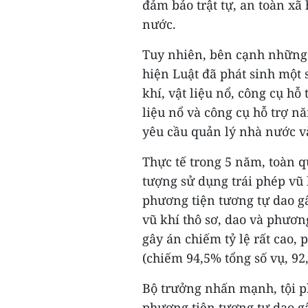
đảm bảo trật tự, an toàn xã 
nước.
Tuy nhiên, bên cạnh những k
hiện Luật đã phát sinh một 
khí, vật liệu nổ, công cụ hỗ
liệu nổ và công cụ hỗ trợ 
yêu cầu quản lý nhà nước v
Thực tế trong 5 năm, toàn q
tượng sử dụng trái phép vũ k
phương tiện tương tự dao gâ
vũ khí thô sơ, dao và phươn
gây án chiếm tỷ lệ rất cao, 
(chiếm 94,5% tổng số vụ, 92
Bộ trưởng nhấn mạnh, tội ph
phương tiện tương tự dao gâ