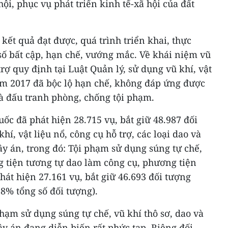
hội, phục vụ phát triển kinh tế-xã hội của đất
ết quả đạt được, quá trình triển khai, thực
số bất cập, hạn chế, vướng mắc. Về khái niệm vũ
 trợ quy định tại Luật Quản lý, sử dụng vũ khí, vật
năm 2017 đã bộc lộ hạn chế, không đáp ứng được
à đấu tranh phòng, chống tội phạm.
uốc đã phát hiện 28.715 vụ, bắt giữ 48.987 đối
hí, vật liệu nổ, công cụ hỗ trợ, các loại dao và
y án, trong đó: Tội phạm sử dụng súng tự chế,
g tiện tương tự dao làm công cụ, phương tiện
phát hiện 27.161 vụ, bắt giữ 46.693 đối tượng
,8% tổng số đối tượng).
ạm sử dụng súng tự chế, vũ khí thô sơ, dao và
y án đang diễn biến rất phức tạp. Riêng đối