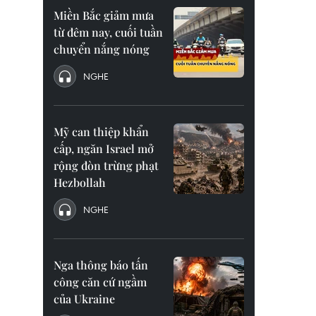
Miền Bắc giảm mưa
từ đêm nay, cuối tuần
chuyển nắng nóng
NGHE
Mỹ can thiệp khẩn
cấp, ngăn Israel mở
rộng đòn trừng phạt
Hezbollah
NGHE
Nga thông báo tấn
công căn cứ ngầm
của Ukraine