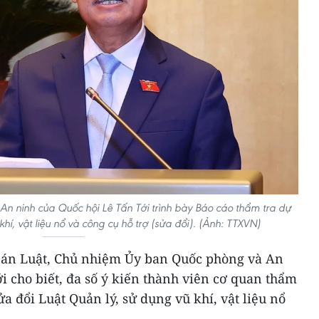
 ninh của Quốc hội Lê Tấn Tới trình bày Báo cáo thẩm tra dự
hí, vật liệu nổ và công cụ hỗ trợ (sửa đổi). (Ảnh: TTXVN)
ự án Luật, Chủ nhiệm Ủy ban Quốc phòng và An
i cho biết, đa số ý kiến thành viên cơ quan thẩm
sửa đổi Luật Quản lý, sử dụng vũ khí, vật liệu nổ