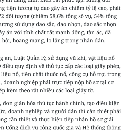
 tiện tương tự dao gây án chiếm tỷ lệ cao, phát
472 đối tượng (chiếm 58,6% tổng số vụ, 54% tổng
 tượng sử dụng dao sắc, dao nhọn, dao sắc nhọn
gây án với tính chất rất manh động, tàn ác, dã
 hội, hoang mang, lo lắng trong nhân dân.
 an, Luật Quản lý, sử dụng vũ khí, vật liệu nổ
 điều quy định về thủ tục cấp các loại giấy phép,
 liệu nổ, tiền chất thuốc nổ, công cụ hỗ trợ, trong
, doanh nghiệp phải trực tiếp nộp hồ sơ tại cơ
 kèm theo rất nhiều các loại giấy tờ.
, đơn giản hóa thủ tục hành chính, tạo điều kiện
hức, doanh nghiệp và người dân thì cần thiết phải
ông cần thiết và thực hiện tiếp nhận hồ sơ giải
ên Cổng dịch vụ công quốc gia và Hệ thống thông