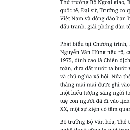
Thứ trưởng Bộ Ngoại giao, B
quốc tế, Đại sứ, Trưởng cơ 
Việt Nam và đông đảo bạn b
đấu tranh, giải phóng dân t
Phát biểu tại Chương trình,
Nguyễn Văn Hùng nêu rõ, c
1975, đỉnh cao là Chiến dịc
toàn, đưa đất nước ta bước
và chủ nghĩa xã hội. Nửa t
thắng mãi mãi được ghi vào 
một biểu tượng sáng ngời t
tuệ con người đã đi vào lịch
XX, một sự kiện có tầm quan 
Bộ trưởng Bộ Văn hóa, Thể 
nghệ thuật cũng là một tro