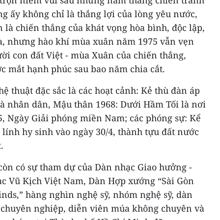
c trọn niềm vui sau những năm tháng chiến tranh
g ấy không chỉ là thắng lợi của lòng yêu nước,
 là chiến thắng của khát vọng hòa bình, độc lập,
qua, nhưng hào khí mùa xuân năm 1975 vẫn vẹn
ời con đất Việt - mùa Xuân của chiến thắng,
ớc mắt hạnh phúc sau bao năm chia cắt.
hệ thuật đặc sắc là các hoạt cảnh: Kẻ thù đàn áp
à nhân dân, Mậu thân 1968: Dưới Hầm Tối là nơi
75, Ngày Giải phóng miền Nam; các phóng sự: Kể
lính hy sinh vào ngày 30/4, thành tựu đất nước
.
còn có sự tham dự của Dàn nhạc Giao hưởng -
c Vũ Kịch Việt Nam, Dàn Hợp xướng “Sài Gòn
inds,” hàng nghìn nghệ sỹ, nhóm nghệ sỹ, dàn
 chuyên nghiệp, diễn viên múa không chuyên và