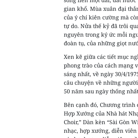
sông liền một dải, đất nướ
gian khổ. Mùa xuân đại thắn
của ý chí kiên cường mà còn
tự do. Nửa thế kỷ đã trôi 
nguyên trong ký ức mỗi ngư
đoàn tụ, của những giọt nư
Xen kẽ giữa các tiết mục ng
phong trào của cách mạng v
sáng nhất, về ngày 30/4/19
câu chuyện về những người 
50 năm sau ngày thống nhất
Bên cạnh đó, Chương trình 
Hợp Xướng của Nhà hát Nhạ
Choir,” Dàn kèn “Sài Gòn W
nhạc, hợp xướng, diễn viên