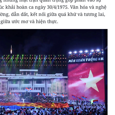
úc khải hoàn ca ngày 30/4/1975. Văn hóa và nghệ
ờng, dẫn dắt, kết nối giữa quá khứ và tương lai,
 giữa ước mơ và hiện thực.