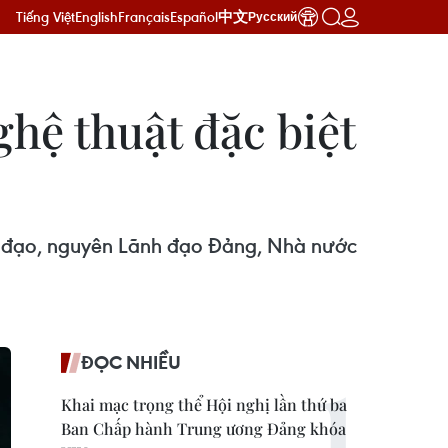
Tiếng Việt
English
Français
Español
中文
Русский
hệ thuật đặc biệt
nh đạo, nguyên Lãnh đạo Đảng, Nhà nước
ĐỌC NHIỀU
Khai mạc trọng thể Hội nghị lần thứ ba
Ban Chấp hành Trung ương Đảng khóa