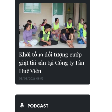
Khởi tố 19 đối tượng cướp
giật tài sản tại Công ty Tân
Huê Viên
08/08/2026 08:52
PODCAST