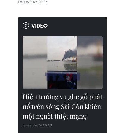
08/08/2026 03:52
VIDEO
Hiện trường vụ ghe gỗ phát
nổ trên sông Sài Gòn khiến
một người thiệt mạng
08/08/2026 09:03