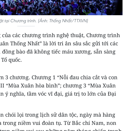
uật tại Chương trình. (Ảnh: Thống Nhất/TTXVN)
 của các chương trình nghệ thuật, Chương trình
ân Thống Nhất” là lời tri ân sâu sắc gửi tới các
sỹ, đồng bào đã không tiếc máu xương, sẵn sàng
a Tổ quốc.
m 3 chương. Chương 1 “Nỗi đau chia cắt và con
 II “Mùa Xuân hòa bình”; chương 3 “Mùa Xuân
 ý nghĩa, tầm vóc vĩ đại, giá trị to lớn của Đại
n chói lọi trong lịch sử dân tộc, ngày mà hàng
òa trong niềm vui đoàn tụ. Từ Bắc chí Nam, non