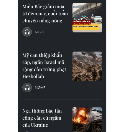
Miền Bắc giảm mưa
từ đêm nay, cuối tuần
chuyển nắng nóng
NGHE
Mỹ can thiệp khẩn
cấp, ngăn Israel mở
rộng đòn trừng phạt
Hezbollah
NGHE
Nga thông báo tấn
công căn cứ ngầm
của Ukraine