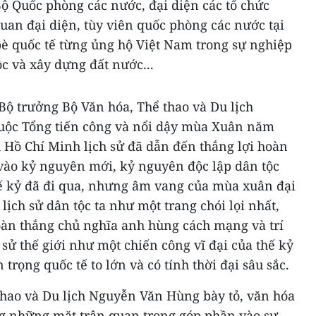
ộ Quốc phòng các nước, đại diện các tổ chức
quan đại diện, tùy viên quốc phòng các nước tại
è quốc tế từng ủng hộ Việt Nam trong sự nghiệp
ộc và xây dựng đất nước...
 Bộ trưởng Bộ Văn hóa, Thể thao và Du lịch
uộc Tổng tiến công và nổi dậy mùa Xuân năm
h Hồ Chí Minh lịch sử đã dẫn đến thắng lợi hoàn
 vào kỷ nguyên mới, kỷ nguyên độc lập dân tộc
hế kỷ đã đi qua, nhưng âm vang của mùa xuân đại
lịch sử dân tộc ta như một trang chói lọi nhất,
oàn thắng chủ nghĩa anh hùng cách mạng và trí
 sử thế giới như một chiến công vĩ đại của thế kỷ
trọng quốc tế to lớn và có tính thời đại sâu sắc.
thao và Du lịch Nguyễn Văn Hùng bày tỏ, văn hóa
ng những mặt trận quan trọng góp phần vào sự