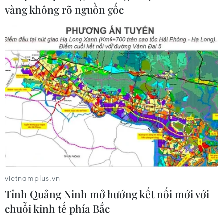
Khinh khí cầu gắn với Ngày hội Văn
vàng không rõ nguồn gốc
hóa di sản
07/08/2026 02:00
Bánh xèo tôm nhảy - món ăn phải
thử khi đến Quy Nhơn
07/08/2026 00:00
NAPAS và KiotViet hợp tác mở rộng
hệ sinh thái thanh toán VietQR
06/08/2026 14:03
vietnamplus.vn
Tỉnh Quảng Ninh mở hướng kết nối mới với
Xã Tây Giang khai mạc Ngày hội văn
chuỗi kinh tế phía Bắc
hóa Cơ Tu lần thứ 1