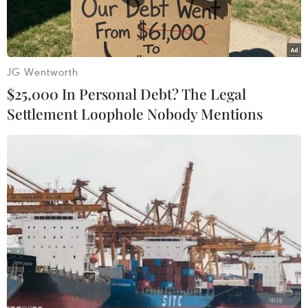
dịch bệnh.
JG Wentworth
$25,000 In Personal Debt? The Legal
Settlement Loophole Nobody Mentions
Nhân viên kiểm tra hộ chiếu của một hành khách tại sân bay
Don Mueang ở Bangkok, Thái Lan, ngày 21/1/2020. (Ảnh:
AFP/TTXVN)
Ngày 28/1, Tổng cục Du lịch đã ban hành văn