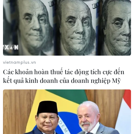
Thánh đường Emir
Abdelkader - biểu tượng văn hóa,
tôn giáo của Constantine
08/08/2026 08:35
Vẻ đẹp lãng mạn của đồi
vietnamplus.vn
Vọng Cảnh tại thành phố Huế
Các khoản hoàn thuế tác động tích cực đến
08/08/2026 07:09
kết quả kinh doanh của doanh nghiệp Mỹ
Việt Nam nằm trong nhóm 5 quốc gia
có nhiều chuyến bay qua Thái Lan
08/08/2026 06:38