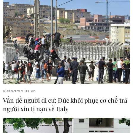
Dịch viêm phổi: Thêm ca nhiễm mới tại
Nhật Bản và Singapore
28/01/2020 13:42
Bộ Y tế, Lao động và Phúc lợi Nhật Bản cho biết trong số
hai trường hợp mới được phát hiện có một người là lái
xe du lịch chưa từng đến thành phố Vũ Hán, Trung
Quốc.
vietnamplus.vn
Vấn đề người di cư: Đức khôi phục cơ chế trả
người xin tị nạn về Italy