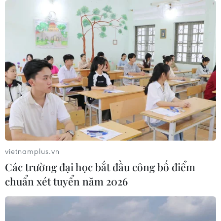
vietnamplus.vn
TIN CÙNG CHUYÊN MỤC
Các trường đại học bắt đầu công bố điểm
chuẩn xét tuyển năm 2026
Khám phá điểm du lịch nổi
tiếng Mũi Tobizina ở Nga
09/08/2026 16:20