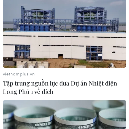
Đà Nẵng: Sôi nổi các hoạt
động giao lưu tại Lễ hội Việt Nam -
Hàn Quốc
09/08/2026 11:46
Những lý do khiến du khách Ấn Độ
chuyển hướng sang Việt Nam
vietnamplus.vn
08/08/2026 23:58
Tập trung nguồn lực đưa Dự án Nhiệt điện
Long Phú 1 về đích
Thánh đường Emir Abdelkader -
biểu tượng của kiến trúc, văn hóa và
tri thức
08/08/2026 22:05