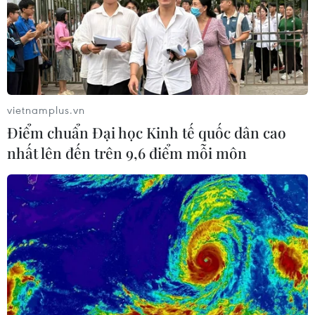
bệnh viêm phổi do nCoV," Thứ trưởng Bộ Y tế khẳng
định.
vietnamplus.vn
Điểm chuẩn Đại học Kinh tế quốc dân cao
nhất lên đến trên 9,6 điểm mỗi môn