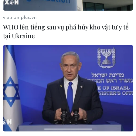
vietnamplus.vn
WHO lên tiếng sau vụ phá hủy kho vật tư y tế
tại Ukraine
Một phụ nữ bán hàng online đăng tin sai
sự thật về '6 ca nhiễm corona'
28/01/2020 11:35
Nguyễn Thị Liên Dung là người bán hàng online và đã