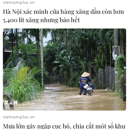
vietnamplus.vn
Hà Nội xác minh cửa hàng xăng dầu còn hơn
5.400 lít xăng nhưng báo hết
vietnamplus.vn
Mưa lớn gây ngập cục bộ, chia cắt một số khu