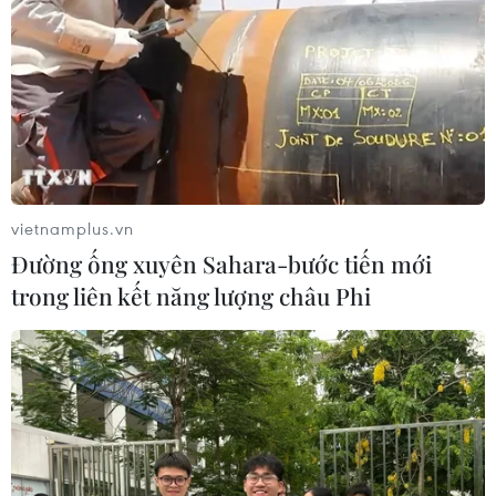
vietnamplus.vn
Đường ống xuyên Sahara-bước tiến mới
trong liên kết năng lượng châu Phi
Việt Nam đang kiểm soát tốt dịch bệnh
viêm đường hô hấp cấp do nCoV
28/01/2020 14:19
"Ngành y tế Việt Nam có đầy đủ năng lực có thể theo
dõi điều trị và chữa khỏi cho những trường hợp mắc