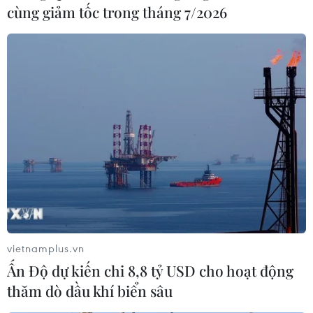
cùng giảm tốc trong tháng 7/2026
virus corona như chống giặc
28/01/2020 12:41
Để phòng chống bệnh viêm đường hô hấp cấp do
chủng mới của virus corona gây ra, Thủ tướng chỉ thị
các bộ, ngành, địa phương không được chủ quan, phải
coi việc phòng, chống dịch như "chống giặc."
vietnamplus.vn
Ấn Độ dự kiến chi 8,8 tỷ USD cho hoạt động
thăm dò dầu khí biển sâu