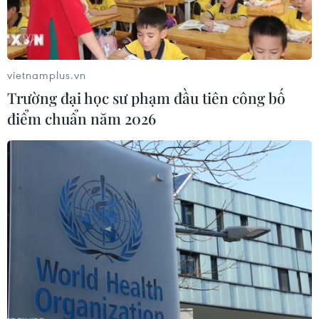
vietnamplus.vn
Trường đại học sư phạm đầu tiên công bố
điểm chuẩn năm 2026
WHO tin tưởng vào khả năng kiểm soát và
ngăn chặn dịch của Trung Quốc
28/01/2020 11:19
Tổng Giám đốc WHO nhấn mạnh WHO không khuyến
cáo việc các nước tiến hành sơ tán công dân và kêu gọi
cộng đồng quốc tế bình tĩnh và không nên có phản ứng
thái quá.