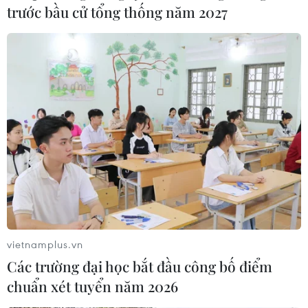
trước bầu cử tổng thống năm 2027
Tàu) có 2 người Trung Quốc nghi nhiễm virus corona
nhập viện.
vietnamplus.vn
Các trường đại học bắt đầu công bố điểm
chuẩn xét tuyển năm 2026