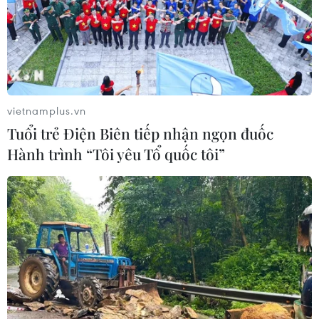
Sức khỏe của bệnh nhân nghi nhiễm virus
corona đã cơ bản ổn định
28/01/2020 10:19
Bệnh viện Đa khoa tỉnh Thanh Hóa đã áp dụng các biện
pháp cách ly an toàn tại Khoa nhiệt đới và chăm sóc
vietnamplus.vn
đúng quy trình theo phác đồ của Bộ Y tế đối với bệnh
Tuổi trẻ Điện Biên tiếp nhận ngọn đuốc
nhân nghi nhiễm virus corona.
Hành trình “Tôi yêu Tổ quốc tôi”