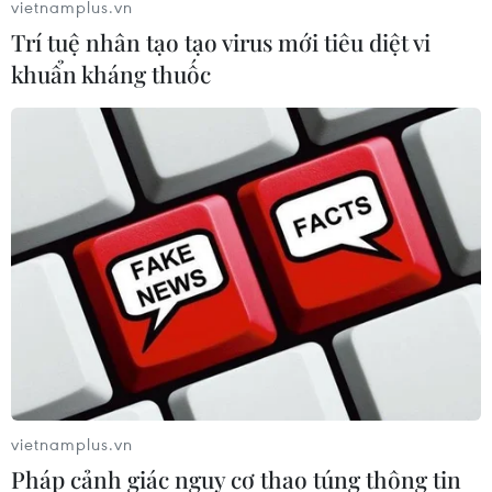
vietnamplus.vn
Trí tuệ nhân tạo tạo virus mới tiêu diệt vi
khuẩn kháng thuốc
Bị phạt 30 triệu đồng vì đăng tin sai sự
thật liên quan đến corona
28/01/2020 11:23
vietnamplus.vn
Vào lúc 21 giờ ngày 27/1, trên trang facebook Trần Tùng
Pháp cảnh giác nguy cơ thao túng thông tin
đăng thông tin tại Bệnh viện Lê Lợi (thành phố Vũng