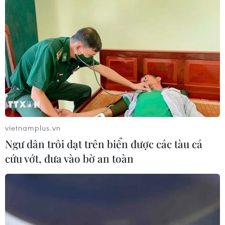
TIN LIÊN QUAN
vietnamplus.vn
Ngư dân trôi dạt trên biển được các tàu cá
cứu vớt, đưa vào bờ an toàn
'Thông tin khách Trung Quốc bị nhiễm
nCoV ở Bãi Cháy là sai sự thật'
28/01/2020 04:40