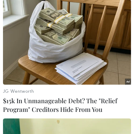
#Công an thành phố Phan Thiết
#Virus corona
#Thông tin sai sự thật
#Bán hàng online
Bình Thuận
Lâm Đồng
JG Wentworth
Theo dõi VietnamPlus
$15k In Unmanageable Debt? The "Relief
Program" Creditors Hide From You