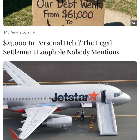
JG Wentworth
$25,000 In Personal Debt? The Legal
Settlement Loophole Nobody Mentions
Ảnh minh họa. (Nguồn: Webmd)
Liên quan đến thông tin sai sự thật về sáu người
bị nhiễm virus corona đang cách ly cấp cứu ở
Bệnh viện Đa khoa An Phước (Bình Thuận),
chiều 28/1, Công an thành phố Phan Thiết đã