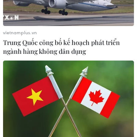
vietnamplus.vn
Trung Quốc công bố kế hoạch phát triển
ngành hàng không dân dụng
TIN CÙNG CHUYÊN MỤC
Cứu sống trẻ sinh cực non 25 tuần
thai, nặng gần 700 gram
09/08/2026 04:44