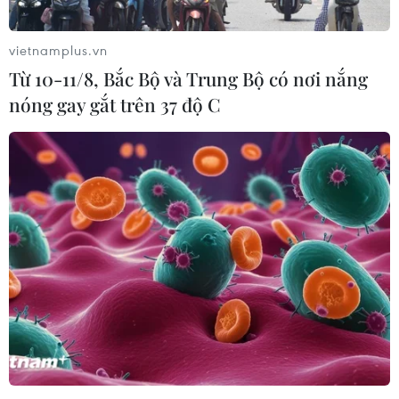
vietnamplus.vn
Từ 10-11/8, Bắc Bộ và Trung Bộ có nơi nắng
nóng gay gắt trên 37 độ C
Chưa có trường hợp nào bị nhiễm nCoV
tại thành phố Đà Nẵng
28/01/2020 10:56
Bà Ngô Thị Kim Yến, Giám đốc Sở Y tế Đà Nẵng, cho
biết 15 mẫu gửi đi xét nghiệm đều cho kết quả âm tính,
không bị nhiễm chủng mới của virus corona, Đà Nẵng
chưa có trường hợp nào bị nhiễm nCoV.