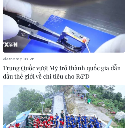
Giám đốc Sở Y tế Quảng Ninh khẳng định thông tin
khách du lịch người Trung Quốc bị nhiễm nCoV được
đưa vào Bệnh viện Đa khoa tỉnh Quảng Ninh cách ly là
là tin đồn thất thiệt.
vietnamplus.vn
Trung Quốc vượt Mỹ trở thành quốc gia dẫn
đầu thế giới về chi tiêu cho R&D