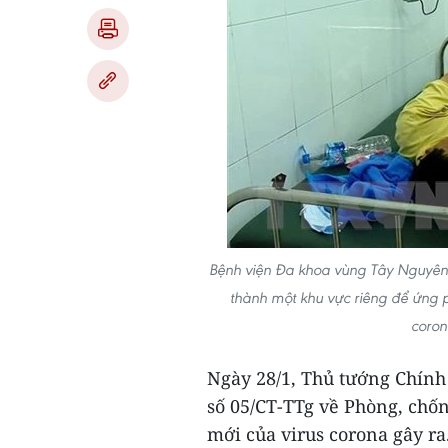
Bệnh viện Đa khoa vùng Tây Nguyên
thành một khu vực riêng để ứng 
coron
Ngày 28/1, Thủ tướng Chính
số 05/CT-TTg về Phòng, chố
mới của virus corona gây ra