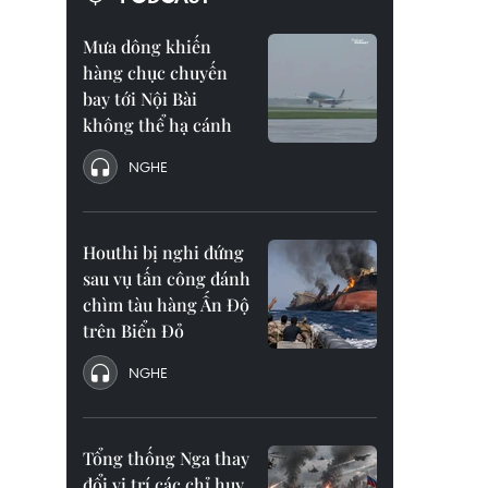
Mưa dông khiến
hàng chục chuyến
bay tới Nội Bài
không thể hạ cánh
NGHE
Houthi bị nghi đứng
sau vụ tấn công đánh
chìm tàu hàng Ấn Độ
trên Biển Đỏ
NGHE
Tổng thống Nga thay
đổi vị trí các chỉ huy