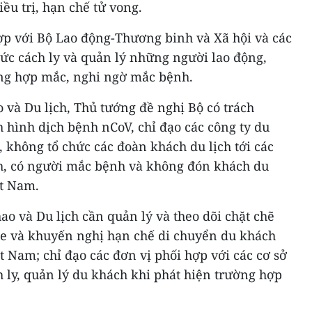
iều trị, hạn chế tử vong.
ợp với Bộ Lao động-Thương binh và Xã hội và các
hức cách ly và quản lý những người lao động,
ờng hợp mắc, nghi ngờ mắc bệnh.
o và Du lịch, Thủ tướng đề nghị Bộ có trách
h hình dịch bệnh nCoV, chỉ đạo các công ty du
ch, không tổ chức các đoàn khách du lịch tới các
ch, có người mắc bệnh và không đón khách du
ệt Nam.
ao và Du lịch cần quản lý và theo dõi chặt chẽ
hỏe và khuyến nghị hạn chế di chuyển du khách
 Nam; chỉ đạo các đơn vị phối hợp với các cơ sở
h ly, quản lý du khách khi phát hiện trường hợp