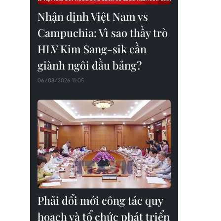
Nhận định Việt Nam vs
Campuchia: Vì sao thầy trò
HLV Kim Sang-sik cần
giành ngôi đầu bảng?
06/08/2026 11:05
Phải đổi mới công tác quy
hoạch và tổ chức phát triển