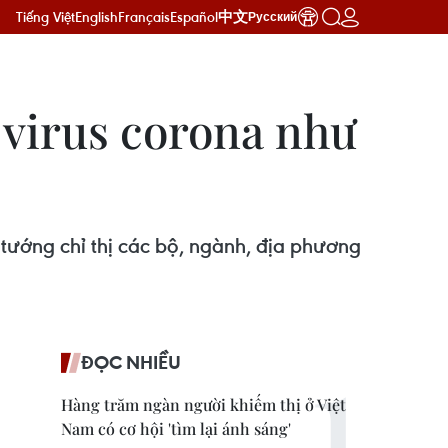
Tiếng Việt
English
Français
Español
中文
Русский
 virus corona như
ướng chỉ thị các bộ, ngành, địa phương
ĐỌC NHIỀU
Hàng trăm ngàn người khiếm thị ở Việt
Nam có cơ hội 'tìm lại ánh sáng'