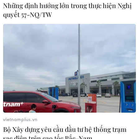
Những định hướng lớn trong thực hiện Nghị
quyết 57-NQ/TW
Chuyên gia: Chỉ trừng phạt sẽ không thay
đổi vấn đề Triều Tiên
26/06/2017 01:40
Các chuyên gia cho rằng các biện pháp trừng phạt sẽ
không giải quyết vấn đề chương trình hạt nhân của
Triều Tiên, thay vào đó, cần áp dụng cùng lúc cả biện
pháp gây sức ép và đối thoại.
vietnamplus.vn
Bộ Xây dựng yêu cầu đầu tư hệ thống trạm
sạc điện trên cao tốc Bắc-Nam