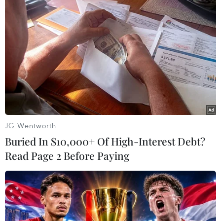
Tình báo Mỹ: Triều Tiên sẽ thử tên lửa đạn
đạo liên lục địa
13/05/2017 23:11
Theo tình báo Mỹ, Triều Tiên sẽ thử một tên lửa đạn đạo
liên lục địa tầm xa trong năm nay, một nỗ lực nhằm
chứng minh nhà lãnh đạo Kim Jong-un có khả năng tấn
công trực tiếp nhằm vào Mỹ.
JG Wentworth
Buried In $10,000+ Of High-Interest Debt?
Read Page 2 Before Paying