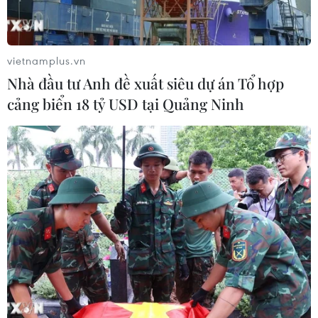
thể đưa ra đàm phán, đồng thời khẳng định Triều Tiên
tiếp tục phát triển các năng lưc phòng thủ.
vietnamplus.vn
Nhà đầu tư Anh đề xuất siêu dự án Tổ hợp
cảng biển 18 tỷ USD tại Quảng Ninh
Giám đốc CIA: Triều Tiên là mối quan tâm