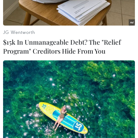
JG Wentworth
$15k In Unmanageable Debt? The "Relief
Program" Creditors Hide From You
Tổng thống Mỹ Donald Trump. (Ảnh: AFP/TTXVN)
AFP đưa tin, ngày 26/6, Tổng thống Mỹ Donald
Trump lên tiếng rằng mối đe dọa về chương
trình tên lửa đạn đạo và hạt nhân của Triều
Tiên cần phải được "nhanh chóng" giải quyết.