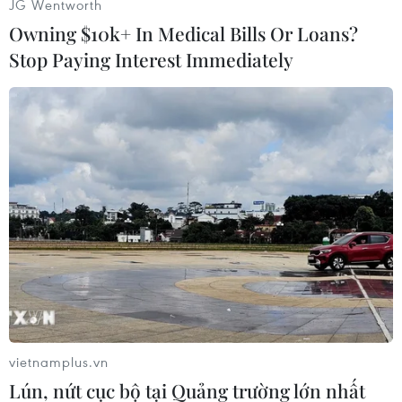
JG Wentworth
là ưu tiên hàng đầu trong chính sách đối ngoại
Owning $10k+ In Medical Bills Or Loans?
của Washington./.
Stop Paying Interest Immediately
(Vietnam+)
vietnamplus.vn
Lún, nứt cục bộ tại Quảng trường lớn nhất