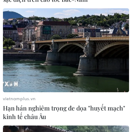
vietnamplus.vn
Hạn hán nghiêm trọng đe dọa "huyết mạch"
kinh tế châu Âu