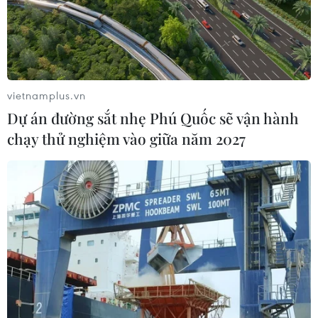
vietnamplus.vn
Dự án đường sắt nhẹ Phú Quốc sẽ vận hành
chạy thử nghiệm vào giữa năm 2027
Triều Tiên khẳng định không đàm phán về
chương trình hạt nhân
25/06/2017 04:31
Tờ Rodong Sinmun đăng bài xã luận nêu rõ chương
trình hạt nhân của nước này không phải là chủ đề có