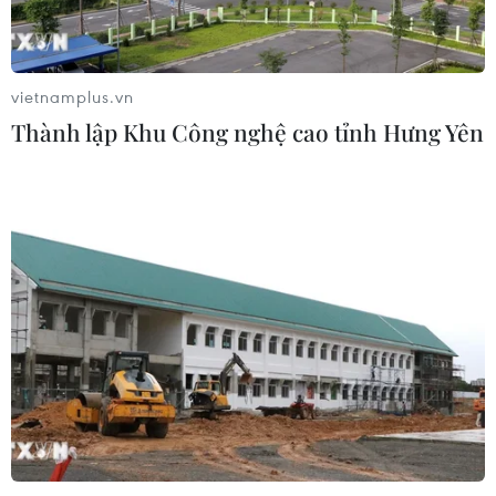
Mỹ mở rộng hỗ trợ Nhật Bản bảo vệ
đồng yen nhằm ổn định kinh tế châu
Á
vietnamplus.vn
05/08/2026 04:26
Thành lập Khu Công nghệ cao tỉnh Hưng Yên
Trung Quốc tăng cường trấn áp tội
phạm có tổ chức
04/08/2026 14:24
Điều gì chờ đợi đồng yen sau cái bắt
tay giữa Mỹ-Nhật?
04/08/2026 14:11
ASC 2026: Tiếp lửa đam mê khoa học