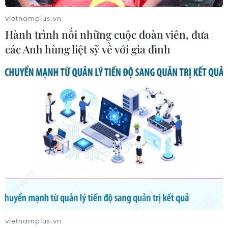
hàng đầu của Tổng thống Mỹ
vietnamplus.vn
25/06/2017 15:03
Hành trình nối những cuộc đoàn viên, đưa
Trả lời phỏng vấn MSNBC, Giám đốc CIA Mike Pompeo
các Anh hùng liệt sỹ về với gia đình
cho biết Tổng thống Donald Trump chất vấn ông mỗi
ngày về Triều Tiên và cách đối phó với mối đe dọa hạt
nhân của chế độ Bình Nhưỡng.
vietnamplus.vn