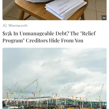
JG Wentworth
$15k In Unmanageable Debt? The "Relief
Program" Creditors Hide From You
Tổng thống Mỹ Donald Trump. (Ảnh: THX/TTXVN)
Tổng thống Mỹ Donald Trump ngày 2/10 tuyên
bố sẽ tiến hành các đợt cắt giảm nhân sự liên
bang quy mô lớn, trong bối cảnh chính phủ liên
bang bước sang ngày thứ hai phải đóng cửa một
phần.