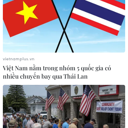
Bosch thông báo cắt giảm nhân sự
26/09/2025 03:50
Hàng loạt các tập đoàn lớn thông báo cắt giảm nhân
sự, trong đó, tập đoàn Bosch của Đức sẽ sa thải 13.000
lao động, Starbucks sẽ cắt giảm khoảng 900 vị trí và
đóng cửa khoảng 200 cửa hàng.
vietnamplus.vn
Việt Nam nằm trong nhóm 5 quốc gia có
nhiều chuyến bay qua Thái Lan