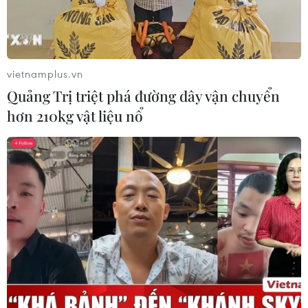
05/08/2026 03:11
Xem thêm
vietnamplus.vn
Quảng Trị triệt phá đường dây vận chuyển
hơn 210kg vật liệu nổ
CƠ QUAN CHỦ QUẢN: THÔNG TẤN XÃ VIỆT NAM
Tổng Biên tập: TRẦN TIẾN DUẨN
Phó Tổng Biên tập: NGUYỄN THỊ TÁM, KHÚC THANH
THỦY
Sở hữu trí tuệ
Quy định sử dụng
RSS
Hỗ trợ