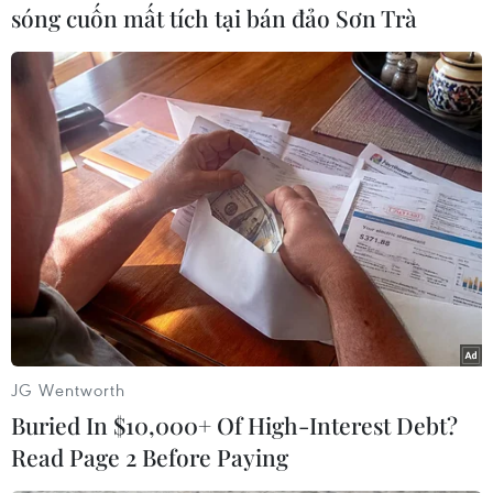
Chính quyền Tổng thống
sóng cuốn mất tích tại bán đảo Sơn Trà
Mỹ thu hẹp kế hoạch cắt
giảm nhân sự liên bang
Đây là dấu hiệu mới nhất cho
thấy chính quyền Tổng thống Mỹ
Trump đang điều chỉnh lại các kế
hoạch cắt giảm nhân sự liên
bang, sau khi thực hiện mạnh mẽ
các đợt cắt giảm vào đầu năm
nay.
(TTXVN/Vietnam+)
JG Wentworth
Buried In $10,000+ Of High-Interest Debt?
Read Page 2 Before Paying