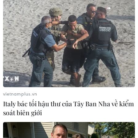
#Tổng thống Trump
#cắt giảm nhân sự
#chính phủ Mỹ
Mỹ
vietnamplus.vn
Italy bác tối hậu thư của Tây Ban Nha về kiểm
soát biên giới
Theo dõi VietnamPlus