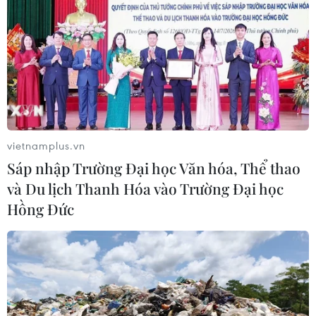
TIN CÙNG CHUYÊN MỤC
vietnamplus.vn
Sáp nhập Trường Đại học Văn hóa, Thể thao
Thượng viện Mỹ thông qua dự luật
và Du lịch Thanh Hóa vào Trường Đại học
trừng phạt Nga
Hồng Đức
08/08/2026 03:50
Canada, Mỹ đàm phán thỏa thuận
thương mại tạm thời nhằm hạ nhiệt
căng thẳng