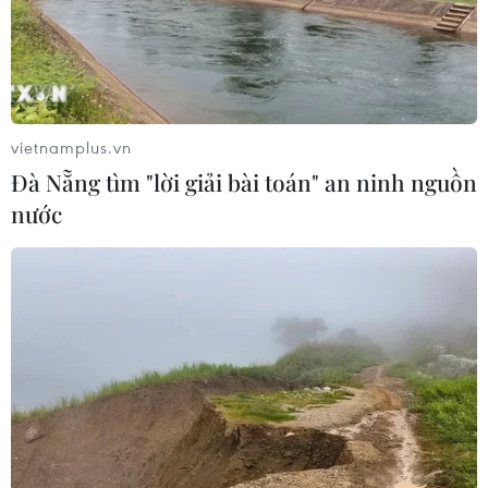
Kinh tế Mỹ bất ngờ mất 23.000 việc
làm trong tháng 7
07/08/2026 13:57
vietnamplus.vn
Đà Nẵng tìm "lời giải bài toán" an ninh nguồn
nước
Tổng thống Mỹ Donald Trump nói
còn quá sớm để bàn về người kế
nhiệm
07/08/2026 06:29
Meta bồi thường gần 600 triệu USD
vì gây tổn hại sức khỏe tâm thần trẻ
em
07/08/2026 04:28