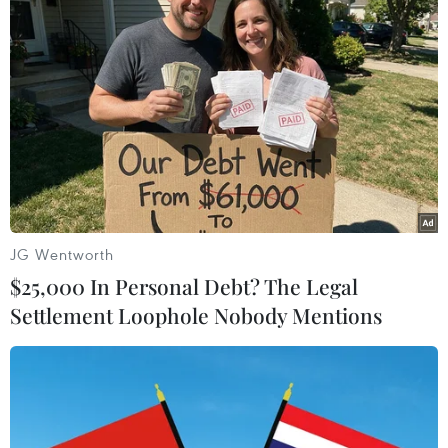
TIN LIÊN QUAN
JG Wentworth
$25,000 In Personal Debt? The Legal
Settlement Loophole Nobody Mentions
Hàng loạt tập đoàn lớn như Starbucks,