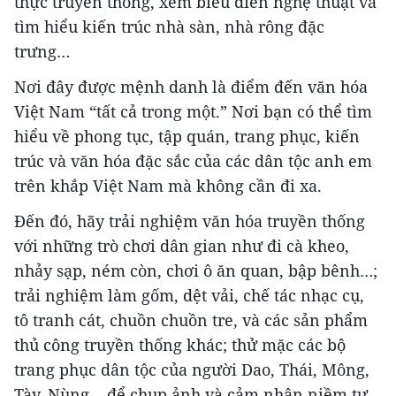
thực truyền thống, xem biểu diễn nghệ thuật và
tìm hiểu kiến trúc nhà sàn, nhà rông đặc
trưng…
Nơi đây được mệnh danh là điểm đến văn hóa
Việt Nam “tất cả trong một.” Nơi bạn có thể tìm
hiểu về phong tục, tập quán, trang phục, kiến
trúc và văn hóa đặc sắc của các dân tộc anh em
trên khắp Việt Nam mà không cần đi xa.
Đến đó, hãy trải nghiệm văn hóa truyền thống
với những trò chơi dân gian như đi cà kheo,
nhảy sạp, ném còn, chơi ô ăn quan, bập bênh…;
trải nghiệm làm gốm, dệt vải, chế tác nhạc cụ,
tô tranh cát, chuồn chuồn tre, và các sản phẩm
thủ công truyền thống khác; thử mặc các bộ
trang phục dân tộc của người Dao, Thái, Mông,
Tày, Nùng… để chụp ảnh và cảm nhận niềm tự