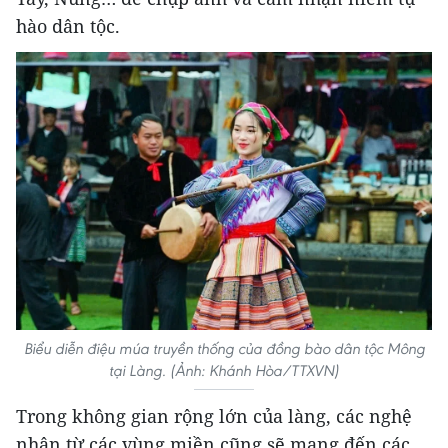
hào dân tộc.
Biểu diễn điệu múa truyền thống của đồng bào dân tộc Mông
tại Làng. (Ảnh: Khánh Hòa/TTXVN)
Trong không gian rộng lớn của làng, các nghệ
nhân từ các vùng miền cũng sẽ mang đến các