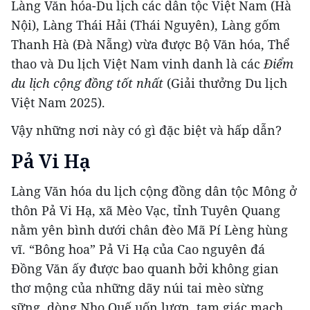
Làng Văn hóa-Du lịch các dân tộc Việt Nam (Hà
Nội), Làng Thái Hải (Thái Nguyên), Làng gốm
Thanh Hà (Đà Nẵng) vừa được Bộ Văn hóa, Thể
thao và Du lịch Việt Nam vinh danh là các
Điểm
du lịch cộng đồng tốt nhất
(Giải thưởng Du lịch
Việt Nam 2025).
Vậy những nơi này có gì đặc biệt và hấp dẫn?
Pả Vi Hạ
Làng Văn hóa du lịch cộng đồng dân tộc Mông ở
thôn Pả Vi Hạ, xã Mèo Vạc, tỉnh Tuyên Quang
nằm yên bình dưới chân đèo Mã Pí Lèng hùng
vĩ. “Bông hoa” Pả Vi Hạ của Cao nguyên đá
Đồng Văn ấy được bao quanh bởi không gian
thơ mộng của những dãy núi tai mèo sừng
sững, dòng Nho Quế uốn lượn, tam giác mạch