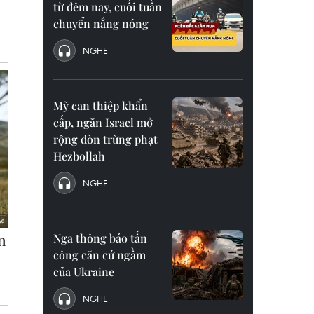
từ đêm nay, cuối tuần
chuyển nắng nóng
NGHE
Mỹ can thiệp khẩn
cấp, ngăn Israel mở
rộng đòn trừng phạt
Hezbollah
NGHE
Nga thông báo tấn
công căn cứ ngầm
của Ukraine
NGHE