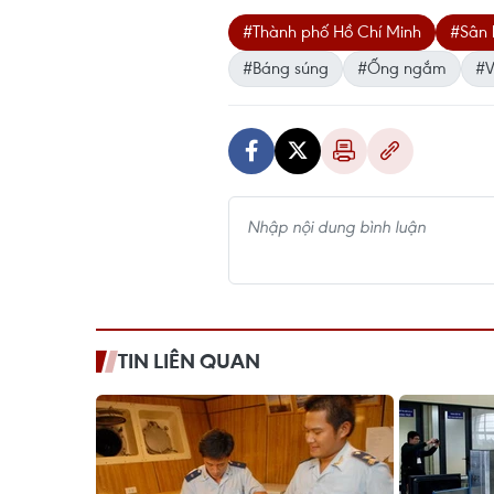
#Thành phố Hồ Chí Minh
#Sân 
#Báng súng
#Ống ngắm
#V
TIN LIÊN QUAN