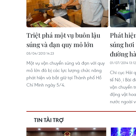
Triệt phá một vụ buôn lậu
Phát hiệ
súng và đạn quy mô lớn
súng hơi
đường h
05/04/2013 14:23
Một vụ vận chuyển súng và đạn với quy
01/07/2014 13:12
mô lớn đã bị các lực lượng chức năng
Chi cục Hải
phát hiện và bắt giữ tại Thành phố Hồ
tế Nội Bài 
Chí Minh ngày 5/4.
vận chuyển t
động vật hoa
nước ngoài v