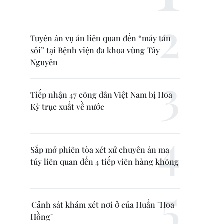
Tuyên án vụ án liên quan đến “máy tán
sỏi” tại Bệnh viện đa khoa vùng Tây
Nguyên
Tiếp nhận 47 công dân Việt Nam bị Hoa
Kỳ trục xuất về nước
Sắp mở phiên tòa xét xử chuyên án ma
túy liên quan đến 4 tiếp viên hàng không
Cảnh sát khám xét nơi ở của Huấn "Hoa
Hồng"