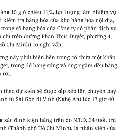
ảng 15 giờ chiều 11/2, lực lượng làm nhiệm vụ
i kiểm tra hàng hóa của kho hàng hóa nội địa,
 trong số hàng hóa của Công ty cổ phần dịch vụ
ịa chỉ trên đường Phan Thúc Duyệt, phường 4,
ồ Chí Minh) có nghi vấn.
ượng này phát hiện bên trong có chứa một khẩu
ger, trong đó báng súng và ống ngắm đều bằng
 rời.
n theo dự kiến sẽ được sắp xếp lên chuyến bay
ành từ Sài Gòn đi Vinh (Nghệ An) lúc 17 giờ 40
xác định kiện hàng trên do N.T.D, 34 tuổi, trú
ình (Thành phố Hồ Chí Minh), là nhân viên của