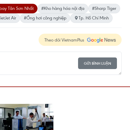
bay Tân Sơn Nhất
#Kho hàng hóa nội địa
#Sharp Tiger
ietJet Air
#Ống hơi công nghiệp
Tp. Hồ Chí Minh
Theo dõi VietnamPlus
GỬI BÌNH LUẬN