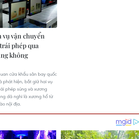
n vụ vận chuyển
 trái phép qua
àng không
 quan cửa khẩu sân bay quốc
đã phát hiện, bắt giữ hai vụ
rái phép súng và xương
ng dã nghi là xương hổ từ
ào nội địa.