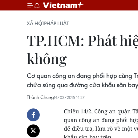
XÃ HỘI
PHÁP LUẬT
TP.HCM: Phát hi
không
Cơ quan công an đang phối hợp cùng Tru
chứa súng qua đường cửa khẩu sân bay 
Thành Chung
14/02/2015 14:27
Chiều 14/2, Công an quận T
quan công an đang phối hợ
để điều tra, làm rõ về một
khẩu sân bay trên.