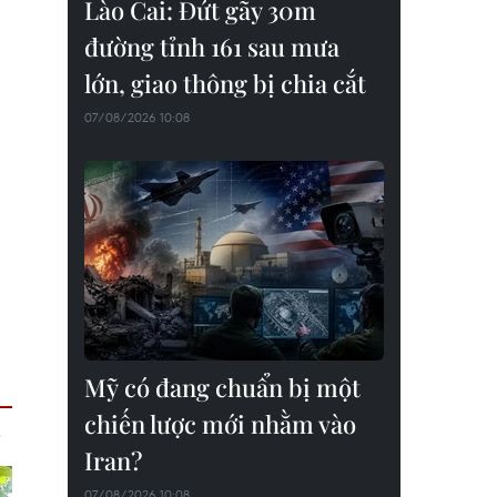
Lào Cai: Đứt gãy 30m
đường tỉnh 161 sau mưa
lớn, giao thông bị chia cắt
07/08/2026 10:08
Mỹ có đang chuẩn bị một
chiến lược mới nhằm vào
Iran?
07/08/2026 10:08