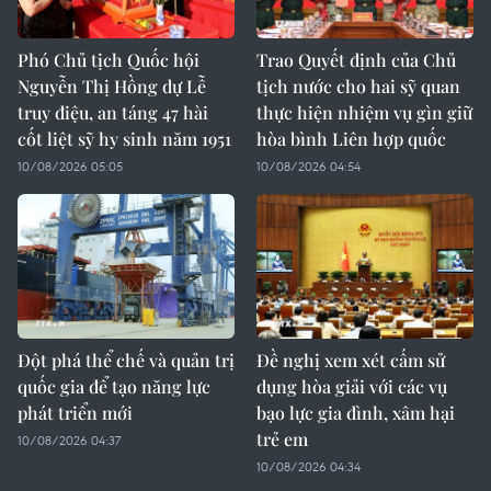
Phó Chủ tịch Quốc hội
Trao Quyết định của Chủ
Nguyễn Thị Hồng dự Lễ
tịch nước cho hai sỹ quan
truy điệu, an táng 47 hài
thực hiện nhiệm vụ gìn giữ
cốt liệt sỹ hy sinh năm 1951
hòa bình Liên hợp quốc
10/08/2026 05:05
10/08/2026 04:54
Đột phá thể chế và quản trị
Đề nghị xem xét cấm sử
quốc gia để tạo năng lực
dụng hòa giải với các vụ
phát triển mới
bạo lực gia đình, xâm hại
trẻ em
10/08/2026 04:37
10/08/2026 04:34