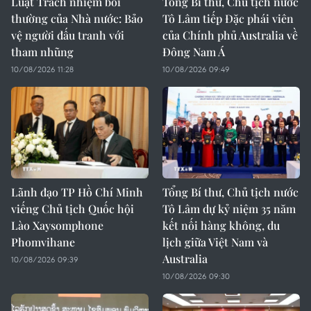
Luật Trách nhiệm bồi
Tổng Bí thư, Chủ tịch nước
thường của Nhà nước: Bảo
Tô Lâm tiếp Đặc phái viên
vệ người đấu tranh với
của Chính phủ Australia về
tham nhũng
Đông Nam Á
10/08/2026 11:28
10/08/2026 09:49
Lãnh đạo TP Hồ Chí Minh
Tổng Bí thư, Chủ tịch nước
viếng Chủ tịch Quốc hội
Tô Lâm dự kỷ niệm 35 năm
Lào Xaysomphone
kết nối hàng không, du
Phomvihane
lịch giữa Việt Nam và
Australia
10/08/2026 09:39
10/08/2026 09:30