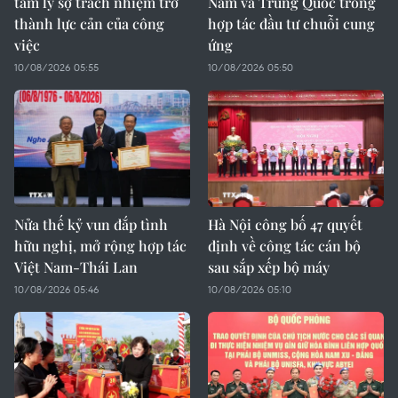
tâm lý sợ trách nhiệm trở
Nam và Trung Quốc trong
thành lực cản của công
hợp tác đầu tư chuỗi cung
việc
ứng
10/08/2026 05:55
10/08/2026 05:50
Nửa thế kỷ vun đắp tình
Hà Nội công bố 47 quyết
hữu nghị, mở rộng hợp tác
định về công tác cán bộ
Việt Nam-Thái Lan
sau sắp xếp bộ máy
10/08/2026 05:46
10/08/2026 05:10