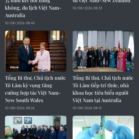
35 năm kết nối hàng
sử Việt Nam-New Zealand
không, du lịch Việt Nam-
10/08/2026 08:33
Australia
10/08/2026 08:40
Tổng Bí thư, Chủ tịch nước
Tổng Bí thư, Chủ tịch nước
Tô Lâm kỳ vọng tăng
Tô Lâm tiếp trí thức, nhà
cường hợp tác Việt Nam-
khoa học tiêu biểu người
New South Wales
Việt Nam tại Australia
10/08/2026 08:26
10/08/2026 08:15