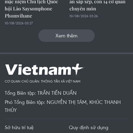
mặc niệm Chủ tịch Quốc
án sắp xếp, còn 14 cơ quan
hội Lào Saysomphone
chuyên môn
Phomvihane
10/08/2026 03:26
10/08/2026 03:27
Xem thêm
CƠ QUAN CHỦ QUẢN: THÔNG TẤN XÃ VIỆT NAM
Tổng Biên tập: TRẦN TIẾN DUẨN
Phó Tổng Biên tập: NGUYỄN THỊ TÁM, KHÚC THANH
THỦY
Sở hữu trí tuệ
Quy định sử dụng