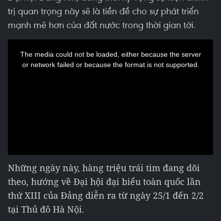
trị quan trọng này sẽ là tiền đề cho sự phát triển
mạnh mẽ hơn của đất nước trong thời gian tới.
This
is
a
The media could not be loaded, either because the server
modal
window.
or network failed or because the format is not supported.
Những ngày này, hàng triệu trái tim đang dõi
theo, hướng về Đại hội đại biểu toàn quốc lần
thứ XIII của Đảng diễn ra từ ngày 25/1 đến 2/2
tại Thủ đô Hà Nội.