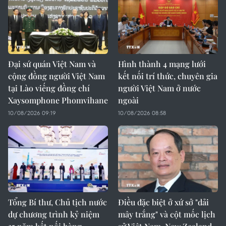
Đại sứ quán Việt Nam và
Hình thành 4 mạng lưới
cộng đồng người Việt Nam
kết nối trí thức, chuyên gia
tại Lào viếng đồng chí
người Việt Nam ở nước
Xaysomphone Phomvihane
ngoài
10/08/2026 09:19
10/08/2026 08:58
Tổng Bí thư, Chủ tịch nước
Điều đặc biệt ở xứ sở "dải
dự chương trình kỷ niệm
mây trắng" và cột mốc lịch