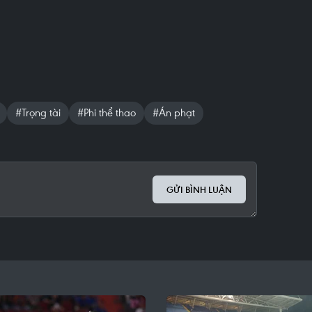
#Trọng tài
#Phi thể thao
#Án phạt
GỬI BÌNH LUẬN