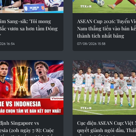
im Sang-sik: 'Tôi mong
ASEAN Cup 2026: Tuyển Vi
Bắc vươn xa hơn tầm Đông
Nam thẳng tiến vào bán kế
'
thành tích nhất bảng
026 16:54
07/08/2026 15:58
định Singapore vs
Cục diện ASEAN Cup: Việt
sia (20h ngày 7/8): Cuộc
quyết giành ngôi đầu, Thá