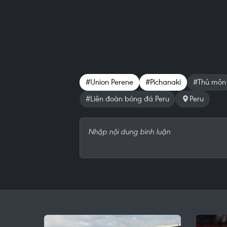
#Union Perene
#Pichanaki
#Thủ môn
#Liên đoàn bóng đá Peru
Peru