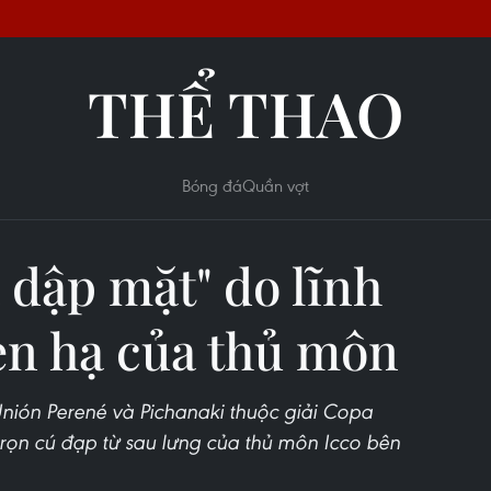
THỂ THAO
Bóng đá
Quần vợt
 dập mặt" do lĩnh
èn hạ của thủ môn
Unión Perené và Pichanaki thuộc giải Copa
trọn cú đạp từ sau lưng của thủ môn Icco bên