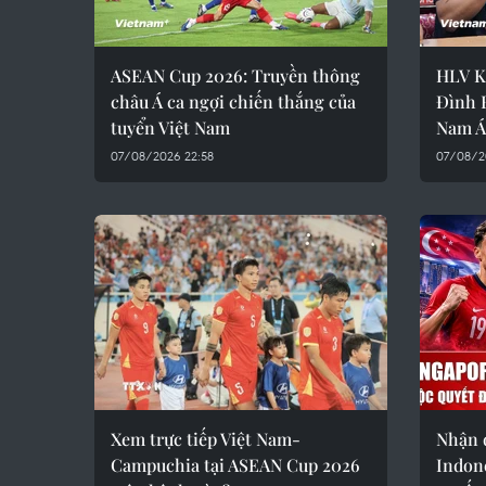
ASEAN Cup 2026: Truyền thông
HLV K
châu Á ca ngợi chiến thắng của
Đình 
tuyển Việt Nam
Nam Á
07/08/2026 22:58
07/08/2
Xem trực tiếp Việt Nam-
Nhận 
Campuchia tại ASEAN Cup 2026
Indone