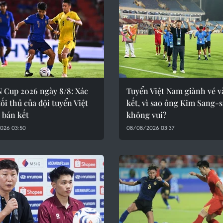
 Cup 2026 ngày 8/8: Xác
Tuyển Việt Nam giành vé v
ối thủ của đội tuyển Việt
kết, vì sao ông Kim Sang-s
 bán kết
không vui?
026 03:50
08/08/2026 03:37