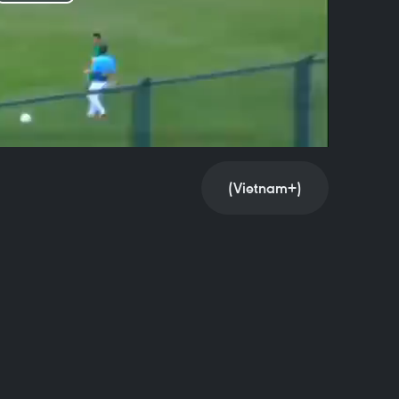
Play
Video
(Vietnam+)