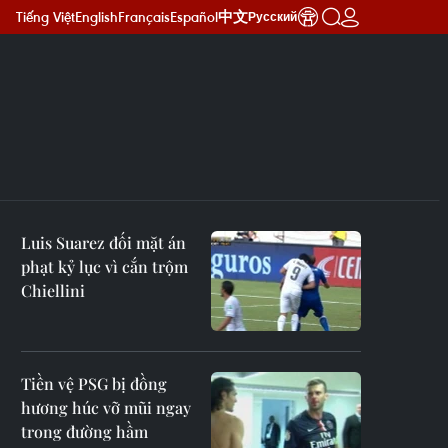
Tiếng Việt
English
Français
Español
中文
Русский
Luis Suarez đối mặt án
phạt kỷ lục vì cắn trộm
Chiellini
Tiền vệ PSG bị đồng
hương húc vỡ mũi ngay
trong đường hầm