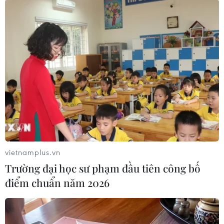
vietnamplus.vn
Trường đại học sư phạm đầu tiên công bố
#Trung Quốc
#lũ lụt
#mực nước các sông
điểm chuẩn năm 2026
#sông Dương Tử
#ngập lụt
Trung Quốc