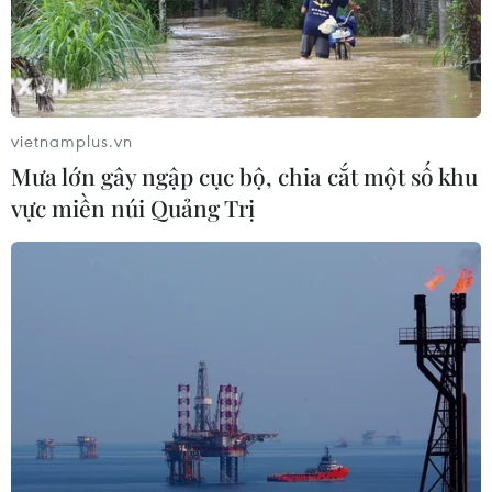
Kết luận số 75-KL/TW: Cà Mau chủ
động thích ứng với biến đổi khí hậu
08/08/2026 02:53
vietnamplus.vn
Quảng Trị quyết tâm bàn giao sớm
Mưa lớn gây ngập cục bộ, chia cắt một số khu
mặt bằng Dự án Nhà máy điện gió
vực miền núi Quảng Trị
LIG-Hướng Hóa 1
08/08/2026 02:33
Áp thấp nhiệt đới đổi hướng trên
vùng biển phía Đông khu vực vịnh
Bắc Bộ
07/08/2026 23:29
Campuchia nỗ lực bảo tồn động vật