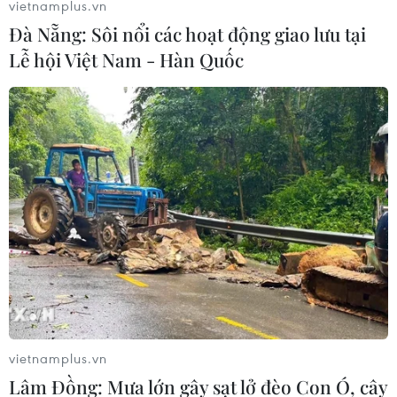
vietnamplus.vn
10/07/2020 13:08
Đà Nẵng: Sôi nổi các hoạt động giao lưu tại
Dự báo mực nước tại các nhánh sông Hoài Hà - con
Lễ hội Việt Nam - Hàn Quốc
sông lớn thứ 3 ở Trung Quốc - có thể chạm gần hoặc
vượt mức báo động, tiềm ẩn nguy cơ cao gây lũ lụt trên
diện rộng.
vietnamplus.vn
Lâm Đồng: Mưa lớn gây sạt lở đèo Con Ó, cây