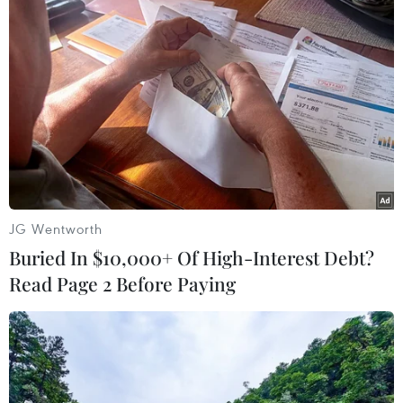
Theo dõi VietnamPlus
TIN LIÊN QUAN
JG Wentworth
Buried In $10,000+ Of High-Interest Debt?
Read Page 2 Before Paying