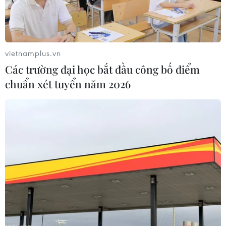
vietnamplus.vn
Các trường đại học bắt đầu công bố điểm
chuẩn xét tuyển năm 2026
Mưa lũ tiếp tục gây nhiều thiệt hại nghiêm
trọng tại Trung Quốc
08/07/2020 11:40
Mưa lớn đã phá hủy hơn 17.000 ngôi nhà, gây thiệt hại
kinh tế gần 6 tỷ USD, khiến ít nhất 130 người thiệt mạng
hoặc mất tích, ảnh hưởng gần 20 triệu người sinh sống