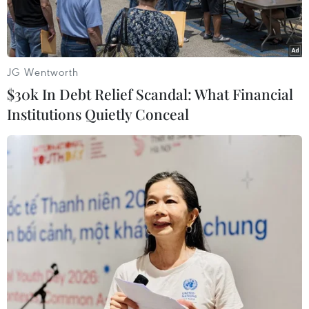
JG Wentworth
$30k In Debt Relief Scandal: What Financial
Institutions Quietly Conceal
Người dân đi thuyền qua khu vực ngập lụt do mưa lớn tại Khu
tự trị dân tộc Choang Quảng Tây, Trung Quốc. (Ảnh:
THX/TTXVN)
Theo thống kê của nhà chức trách Trung Quốc,
lũ lụt hoành hành tại các vùng rộng lớn ở miền
Trung và miền Đông nước này đã làm hơn 140
người thiệt mạng hoặc mất tích.