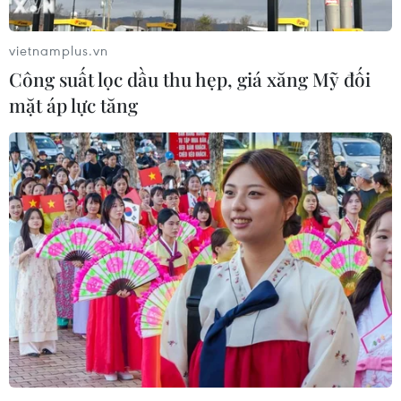
tại các tỉnh dọc sông Trường Giang.
vietnamplus.vn
Công suất lọc dầu thu hẹp, giá xăng Mỹ đối
mặt áp lực tăng
Trung Quốc cảnh báo lũ trên sông Hoài
Hà vượt mức báo động