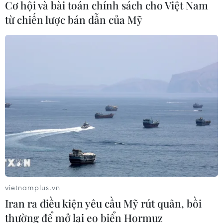
Cơ hội và bài toán chính sách cho Việt Nam
09/08/2026 09:37
từ chiến lược bán dẫn của Mỹ
Từ 10-11/8, Bắc Bộ và Trung Bộ có
nơi nắng nóng gay gắt trên 37 độ C
09/08/2026 07:57
Cháy rừng nghiêm trọng tại Canada,
cảnh báo lũ quét ở Đông Nam nước
Mỹ
09/08/2026 06:28
vietnamplus.vn
Lâm Đồng: Mưa lớn gây sạt lở đèo
Iran ra điều kiện yêu cầu Mỹ rút quân, bồi
Con Ó, cây đổ trên đèo Bảo Lộc
thường để mở lại eo biển Hormuz
09/08/2026 06:20