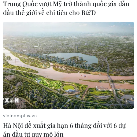
Trung Quốc vượt Mỹ trở thành quốc gia dẫn
đầu thế giới về chi tiêu cho R&D
Bão Dolphin càn quét các đảo miền
Nam Nhật Bản, sân bay Okinawa
phải đóng cửa
07/08/2026 09:10
Từ ngày 9/8, cảnh báo nắng nóng
diện rộng ở khu vực Bắc Bộ và Trung
Bộ
07/08/2026 08:58
vietnamplus.vn
Xem thêm
Hà Nội đề xuất gia hạn 6 tháng đối với 6 dự
án đầu tư quy mô lớn