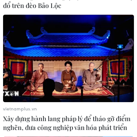
đổ trên đèo Bảo Lộc
Trung Quốc: Tỉnh Giang Tây đưa ra cảnh
báo lũ cao nhất
11/07/2020 13:19
Chính quyền tỉnh Giang Tây đã nâng mức ứng phó lũ từ
mức 1 lên mức 2, cũng là mức cao nhất, khi có nguy cơ
xảy ra thảm họa như vỡ đập, lũ lụt nghiêm trọng liên
tiếp tại nhiều sông.
vietnamplus.vn
Xây dựng hành lang pháp lý để tháo gỡ điểm
nghẽn, đưa công nghiệp văn hóa phát triển