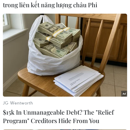
trong liên kết năng lượng châu Phi
#Điện thoại
#Huawei
#Bà Mạnh Vãn Chu
#Bộ Ngoại giao Trung Quốc
#tin tức thời sự
#tin tức hot
#thời sự thế giới
#VietnamPlus
Trung Quốc
JG Wentworth
Theo dõi VietnamPlus
$15k In Unmanageable Debt? The "Relief
Program" Creditors Hide From You