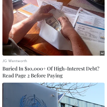
09/12/2018 04:30
Hai “gã khổng lồ” viễn thông của Canada có thể tổn
thất cả tỷ đôla Canada nếu nước này “cấm cửa” tập
đoàn công nghệ Trung Quốc Huawei tham gia vào
mạng di động 5G.
JG Wentworth
Buried In $10,000+ Of High-Interest Debt?
Read Page 2 Before Paying