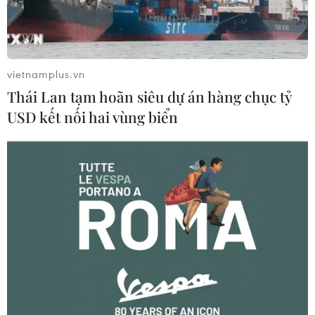
vietnamplus.vn
Thái Lan tạm hoãn siêu dự án hàng chục tỷ
USD kết nối hai vùng biển
Chính phủ Nhật Bản từ chối các sản phẩm
của Huawei và ZTE
10/12/2018 06:38
Chính phủ Nhật Bản ngày 10/12 đã quyết định đưa các
tập đoàn sản xuất thiết bị viễn thông khổng lồ của Trung
Quốc là Huawei Technology và ZTE Corp. ra khỏi danh
sách các nhà cung cấp khi mua sắm công.