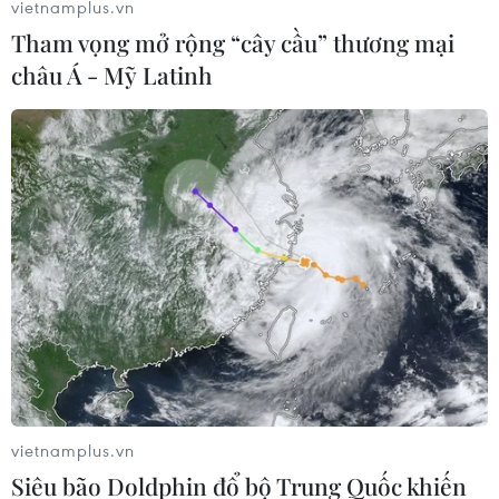
vietnamplus.vn
Việc Canada bắt giữ Phó Chủ tịch kiêm CFO Huawei
của Trung Quốc Mạnh Vãn Chu theo yêu cầu của Mỹ
Tham vọng mở rộng “cây cầu” thương mại
được xem như hành động khoét sâu bất đồng Mỹ-Trung
châu Á - Mỹ Latinh
Quốc về thương mại, công nghệ, an ninh mạng.
vietnamplus.vn
Siêu bão Doldphin đổ bộ Trung Quốc khiến