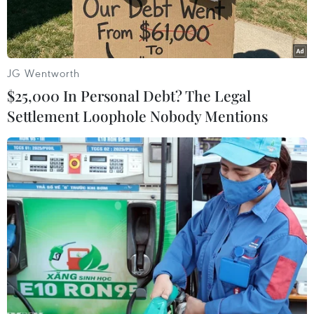
JG Wentworth
$25,000 In Personal Debt? The Legal
Settlement Loophole Nobody Mentions
Bà Mạnh Vãn Chu, Giám đốc Tài chính Tập đoàn Huawei của
Trung Quốc. (Ảnh: Reuters/TTXVN)
Theo Reuters, Bộ Ngoại giao Trung Quốc ngày
10/12 cho biết cơ quan này chưa bao giờ nghe
thông tin nói về bất kỳ quốc gia nào gặp vấn đề