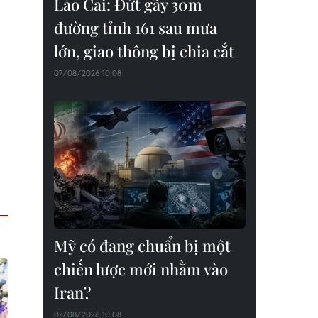
Lào Cai: Đứt gãy 30m
đường tỉnh 161 sau mưa
lớn, giao thông bị chia cắt
07/08/2026 10:08
Mỹ có đang chuẩn bị một
chiến lược mới nhằm vào
Iran?
07/08/2026 10:08