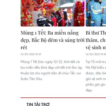
Mùng 1 Tết: Ba miền nắng
Bí thư T
đẹp, Bắc Bộ đêm và sáng trời
thăm, ch
rét
vệ sinh 
12/02/2021 01:31
12/02/2021 01:5
Mùng 1 Tết (tức ngày 12/2), thời tiết cả
Tại Tổ môi tr
ba miền đều khá đẹp với tiết trời ấm áp,
Hà Nội biểu 
thuận lợi cho người dân đi chúc Tết, vui
được, đặc biệ
Xuân Tân Sửu.
giữ vệ sinh m
phần giữ gìn
đẹp.