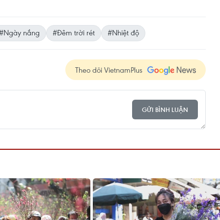
#Ngày nắng
#Đêm trời rét
#Nhiệt độ
Theo dõi VietnamPlus
GỬI BÌNH LUẬN