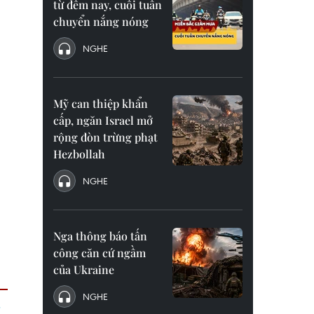
từ đêm nay, cuối tuần
chuyển nắng nóng
NGHE
Mỹ can thiệp khẩn
cấp, ngăn Israel mở
rộng đòn trừng phạt
Hezbollah
NGHE
Nga thông báo tấn
công căn cứ ngầm
của Ukraine
NGHE