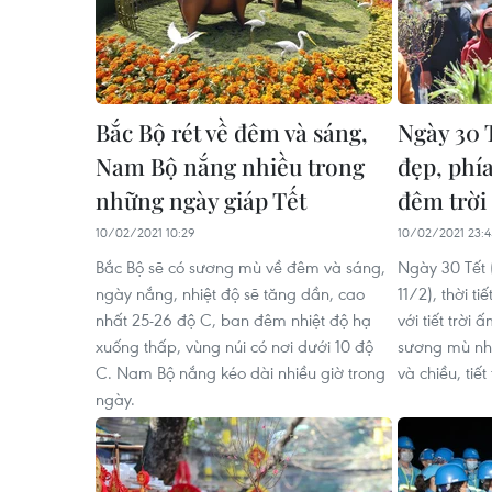
Bắc Bộ rét về đêm và sáng,
Ngày 30 
Nam Bộ nắng nhiều trong
đẹp, phí
những ngày giáp Tết
đêm trời 
10/02/2021 10:29
10/02/2021 23:4
Bắc Bộ sẽ có sương mù về đêm và sáng,
Ngày 30 Tết 
ngày nắng, nhiệt độ sẽ tăng dần, cao
11/2), thời t
nhất 25-26 độ C, ban đêm nhiệt độ hạ
với tiết trời
xuống thấp, vùng núi có nơi dưới 10 độ
sương mù nhẹ
C. Nam Bộ nắng kéo dài nhiều giờ trong
và chiều, tiết
ngày.