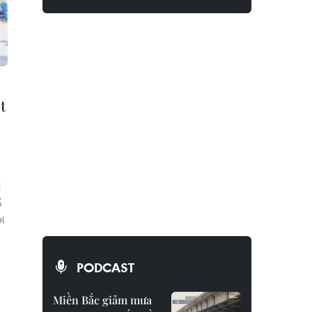
t
i
ổ
i
PODCAST
Miền Bắc giảm mưa