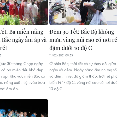
Tết: Ba miền nắng
Đêm 30 Tết: Bắc Bộ không
a Bắc ngày ấm áp và
mưa, vùng núi cao có nơi ré
rét
đậm dưới 10 độ C
5
11/02/2021 09:53
(tức 30 tháng Chạp ngày
Ở phía Bắc, thời tiết có sự thay đổi giữa
iết cả ba miền đều khá đẹp
ngày và đêm. Ngày nắng ấm nhưng tố
 ấm áp. Khu vực miền Bắc có
và đêm, nhiệt độ giảm thấp, trời rét ph
, nắng xuất hiện vào trưa
biến 14-17 độ C, vùng núi cao có nơi dướ
 trời ấm áp.
10 độ C.