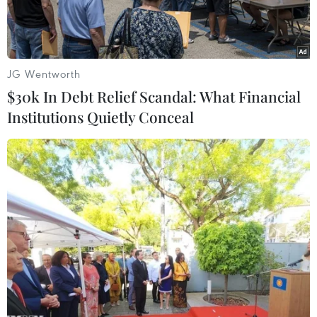
JG Wentworth
$30k In Debt Relief Scandal: What Financial
Institutions Quietly Conceal
Bãi rạn san hô thuộc Khu bảo tồn biển Vườn quốc gia Núi Chúa
(Ninh Hải, tỉnh Ninh Thuận). (Ảnh: TTXVN phát)
Trong bối cảnh Trái Đất ấm lên, các nhà khoa
học cảnh báo phần lớn rạn san hô trên thế giới
có nguy cơ biến mất ngay cả khi các nước trên