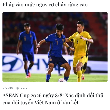
Pháp vào mức nguy cơ cháy rừng cao
Brazil: Rạn san hô trên đại dương đứng
trên bờ vực nguy cấp
11/01/2025 02:48
Theo nghiên cứu của Viện Coral Vivo Brazil, các rạn san
hô ngoài khơi và ở các đảo trên vùng biển Đại Tây
Dương của Brazil đang bị đe dọa nghiêm trọng do trình
trạng Trái Đất nóng lên.
vietnamplus.vn
ASEAN Cup 2026 ngày 8/8: Xác định đối thủ
của đội tuyển Việt Nam ở bán kết