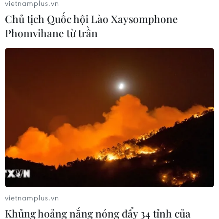
vietnamplus.vn
Chủ tịch Quốc hội Lào Xaysomphone
Ninh Thuận: Khám phá vẻ đẹp
Phomvihane từ trần
quần thể san hô hóa thạch ở Hòn Đỏ
22/04/2025 02:51
Hòn Đỏ thuộc xã biển Thanh Hải (Ninh Hải, Ninh Thuận)
nổi tiếng với quần thể san hô cổ hóa thạch hàng triệu
năm cùng nhiều hình thù kỳ lạ và độc đáo.
vietnamplus.vn
Khủng hoảng nắng nóng đẩy 34 tỉnh của