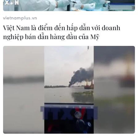
vietnamplus.vn
Việt Nam là điểm đến hấp dẫn với doanh
nghiệp bán dẫn hàng đầu của Mỹ
TIN CÙNG CHUYÊN MỤC
Khủng hoảng nắng nóng đẩy 34 tỉnh
của Pháp vào mức nguy cơ cháy
rừng cao
08/08/2026 23:59
Thời tiết ngày 9/8: Bắc Bộ và Trung
Bộ ngày nắng nóng, Nam Bộ có mưa
dông
08/08/2026 23:08