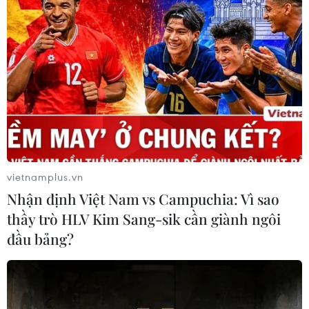
Toàn cảnh vụ sai phạm điểm
thi trường THPT chuyên Tuyên
Quang
06/08/2026 09:04
Đắk Lắk tháo gỡ khó khăn, đảm bảo
đủ sách giáo khoa cho năm học mới
06/08/2026 04:12
vietnamplus.vn
Nhận định Việt Nam vs Campuchia: Vì sao
thầy trò HLV Kim Sang-sik cần giành ngôi
Bộ GD-ĐT dự kiến điều chỉnh trong
đầu bảng?
bổ nhiệm chức danh và xếp lương
nhà giáo
06/08/2026 02:18