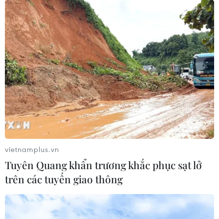
Điểm chuẩn trúng tuyển lớp 6 Trường
THPT chuyên Hà Nội-Amsterdam
01/07/2023 06:09
Thông tin từ Sở Giáo dục và Đào tạo Hà Nội cho biết
điểm chuẩn trúng tuyển lớp 6 của trường này năm nay
là 20,85 điểm, với thời gian nhận hồ sơ trúng tuyển bắt
đầu từ ngày 3/7 đến ngày 9/7.
vietnamplus.vn
Tuyên Quang khẩn trương khắc phục sạt lở
trên các tuyến giao thông