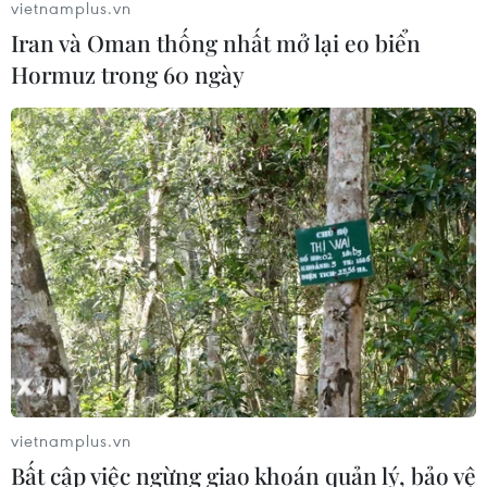
vietnamplus.vn
Iran và Oman thống nhất mở lại eo biển
Hormuz trong 60 ngày
vietnamplus.vn
Bất cập việc ngừng giao khoán quản lý, bảo vệ