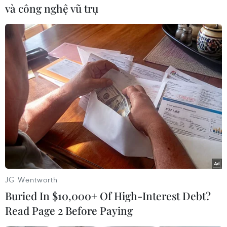
Bình Thọ.
và công nghệ vũ trụ
Ông Nguyễn Thái Vĩnh Nguyên, Trưởng Phòng
Giáo dục và Đào tạo thành phố Thủ Đức, chia sẻ
việc xét tuyển các chứng chỉ có thể dẫn đến một
số trường học, học sinh dù có khả năng, trình độ
để vào nhưng không có chứng chỉ để tham gia
xét tuyển. Mặt khác, chứng chỉ cũng chỉ mang
tính chất tương đối. Vì thế, thành phố Thủ Đức
sẽ giảm xét tuyển, tăng khảo sát với các trường
theo mô hình tiên tiến để giảm áp lực trong
tuyển sinh.
JG Wentworth
Buried In $10,000+ Of High-Interest Debt?
Read Page 2 Before Paying