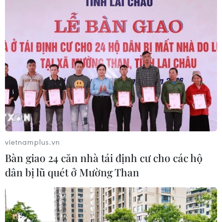
Xem thêm
CƠ QUAN CHỦ QUẢN: THÔNG TẤN XÃ VIỆT NAM
Tổng Biên tập: TRẦN TIẾN DUẨN
vietnamplus.vn
Phó Tổng Biên tập: NGUYỄN THỊ TÁM, KHÚC THANH
Bàn giao 24 căn nhà tái định cư cho các hộ
THỦY
dân bị lũ quét ở Mường Than
Sở hữu trí tuệ
Quy định sử dụng
RSS
Hỗ trợ