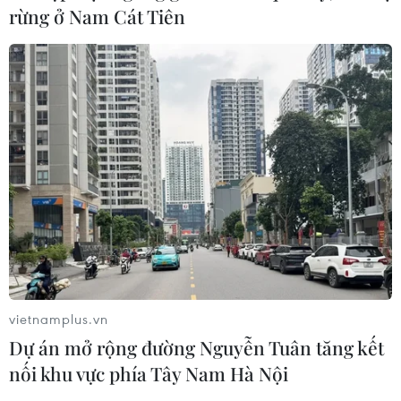
rừng ở Nam Cát Tiên
TIN CÙNG CHUYÊN MỤC
Vụ chuyên Tuyên Quang: Thu hồi,
hủy bỏ giấy chứng nhận kết quả thi
đã cấp
06/08/2026 13:55
vietnamplus.vn
Khuyến khích các cơ sở giáo dục đại
Dự án mở rộng đường Nguyễn Tuân tăng kết
học cạnh tranh bằng chất lượng
nối khu vực phía Tây Nam Hà Nội
06/08/2026 13:41