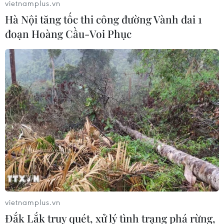
vietnamplus.vn
Hà Nội tăng tốc thi công đường Vành đai 1
đoạn Hoàng Cầu-Voi Phục
TIN LIÊN QUAN
vietnamplus.vn
Thi tuyển sinh lớp 6 chất lượng cao Hà
Đắk Lắk truy quét, xử lý tình trạng phá rừng,