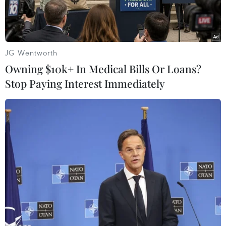
JG Wentworth
Owning $10k+ In Medical Bills Or Loans?
Stop Paying Interest Immediately
Học sinh chuẩn bị thi khảo sát năng lực vào lớp 6 Trường THPT
chuyên Trần Đại Nghĩa, quận 1, năm học 2023-2024. (Nguồn:
báo Sài Gòn giải phóng)
Với yêu cầu cao hơn về cơ sở vật chất, đội ngũ,
chất lượng giáo dục nổi trội, các trường chất