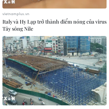
vietnamplus.vn
Italy và Hy Lạp trở thành điểm nóng của virus
Tây sông Nile
#chất lượng giáo dục
#trường chất lượng cao
#tuyển sinh đầu cấp
#tuyển sinh vào lớp 6
#Thành phố Hồ Chí Minh
Tp. Hồ Chí Minh
Theo dõi VietnamPlus