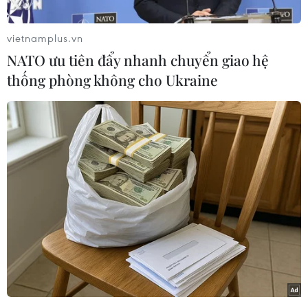
lượng cao, theo mô hình tiên tiến hội nhập quốc
tế là nơi nhiều phụ huynh mong muốn cho con
vietnamplus.vn
theo học.
NATO ưu tiên đẩy nhanh chuyển giao hệ
Số lượng trường, chỉ tiêu tuyển sinh không
thống phòng không cho Ukraine
nhiều, các trường chất lượng cao này đối mặt
với nhiều áp lực trong công tác tuyển sinh đầu
cấp hằng năm. Để tuyển sinh vào lớp 6, bên
cạnh xét kết quả học tập các môn học, các
trường tiên tiến thường xét thêm một số tiêu chí
khác như chứng chỉ tiếng Anh, Tin học và các
thành tích khác của học sinh.
Trước đây, tại Thành phố Hồ Chí Minh chỉ duy
nhất Trường Trung học Phổ thông Chuyên Trần
Đại Nghĩa được thực hiện bài khảo sát năng lực
để tuyển sinh vào lớp 6, các trường còn lại thực