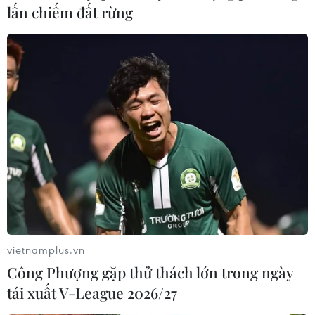
Nội: Áp lực đến từ đâu?
lấn chiếm đất rừng
29/06/2023 01:58
Bắt đầu từ tháng Hai, Việt Anh miệt mài thi hết cuộc thi
này đến cuộc thi khác. Trong khi các bạn nghỉ Hè từ
cuối tháng Năm thì đến cuối tháng Sáu, em mới được
nghỉ ngơi sau nhiều ngày 'chinh chiến.'
vietnamplus.vn
Công Phượng gặp thử thách lớn trong ngày
tái xuất V-League 2026/27