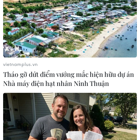
toàn diện của thí sinh chứ không chỉ dựa vào điểm số
ba môn học.
vietnamplus.vn
Tháo gỡ dứt điểm vướng mắc hiện hữu dự án
Nhà máy điện hạt nhân Ninh Thuận
Môn ngoại ngữ: Miễn thi tốt nghiệp