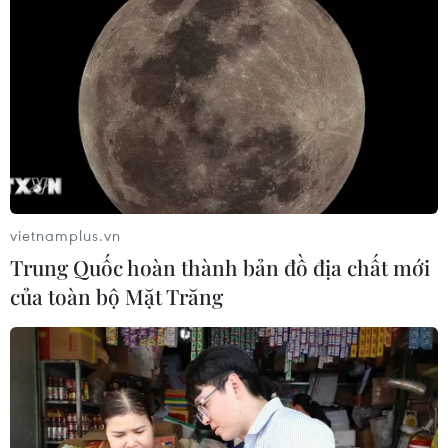
TIN CÙNG CHUYÊN MỤC
7 học sinh đội tuyển Việt Nam đoạt
huy chương tại Olympic AI quốc tế
07/08/2026 15:27
vietnamplus.vn
Trung Quốc hoàn thành bản đồ địa chất mới
Bảo đảm chính xác, công khai điểm
của toàn bộ Mặt Trăng
chuẩn tuyển sinh các trường quân
đội
07/08/2026 12:26
Ban đại diện cha mẹ học sinh không