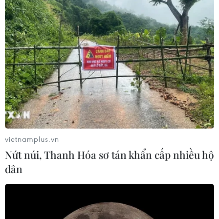
vietnamplus.vn
Nứt núi, Thanh Hóa sơ tán khẩn cấp nhiều hộ
dân