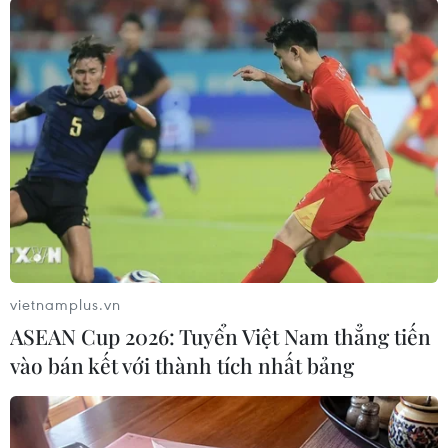
#Đại học Thương mại
#Khối A
#Khối A1
#Khối D
#Thi đại học
#Tuyển sinh đại học năm 2015
#Đổi mới thi
Theo dõi VietnamPlus
vietnamplus.vn
ASEAN Cup 2026: Tuyển Việt Nam thẳng tiến
vào bán kết với thành tích nhất bảng
TIN LIÊN QUAN