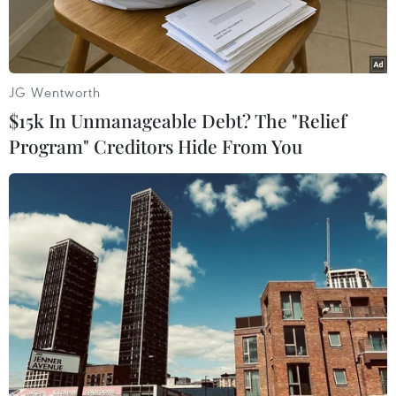
khối A1 và khối D1, không tuyển theo khối A như
mọi năm.
JG Wentworth
$15k In Unmanageable Debt? The "Relief
Program" Creditors Hide From You
Thí sinh dự thi đại học năm 2014. (Ảnh: Xuân Mai/Vietnam+)