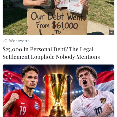
nhưng không xét thẳng vào đại học
24/10/2014 06:22
Bộ Giáo dục và Đào tạo đặc cách cho thí sinh có các
chứng chỉ ngoại ngữ đủ điều kiện được miễn thi tốt
nghiệp nhưng các trường đại học cho biết sẽ chỉ xét
tuyển môn này dựa trên điểm thi.
JG Wentworth
$25,000 In Personal Debt? The Legal
Settlement Loophole Nobody Mentions