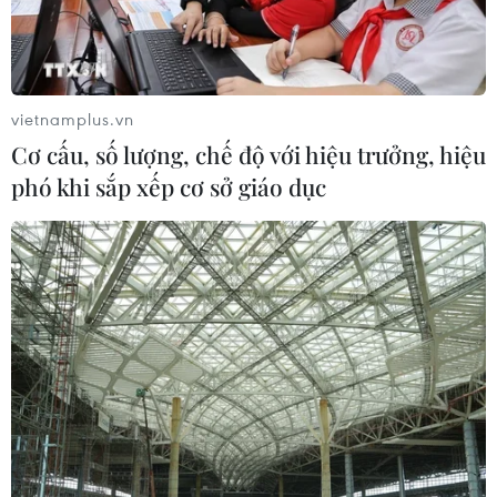
Xem thêm
vietnamplus.vn
Cơ cấu, số lượng, chế độ với hiệu trưởng, hiệu
phó khi sắp xếp cơ sở giáo dục
CƠ QUAN CHỦ QUẢN: THÔNG TẤN XÃ VIỆT NAM
Tổng Biên tập: TRẦN TIẾN DUẨN
Phó Tổng Biên tập: NGUYỄN THỊ TÁM, KHÚC THANH
THỦY
Sở hữu trí tuệ
Quy định sử dụng
RSS
Hỗ trợ
Ngôn ngữ
TTXVN