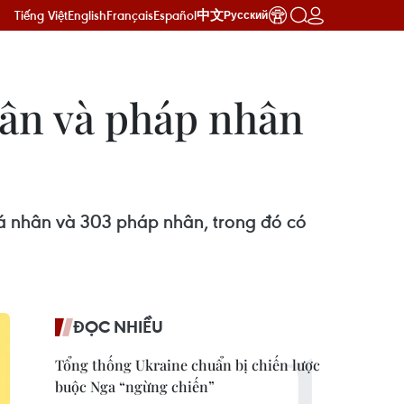
Tiếng Việt
English
Français
Español
中文
Русский
hân và pháp nhân
cá nhân và 303 pháp nhân, trong đó có
ĐỌC NHIỀU
Tổng thống Ukraine chuẩn bị chiến lược
buộc Nga “ngừng chiến”