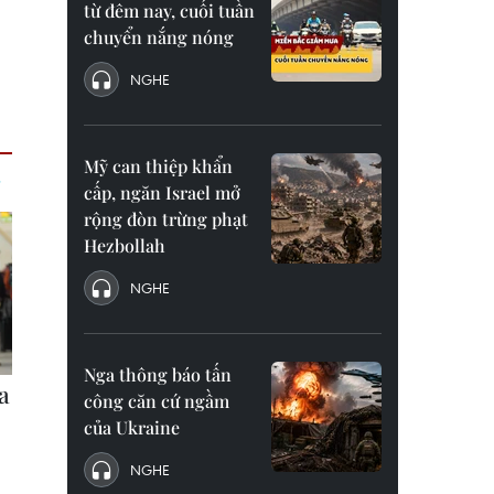
từ đêm nay, cuối tuần
chuyển nắng nóng
NGHE
Mỹ can thiệp khẩn
cấp, ngăn Israel mở
rộng đòn trừng phạt
Hezbollah
NGHE
Nga thông báo tấn
công căn cứ ngầm
của Ukraine
NGHE