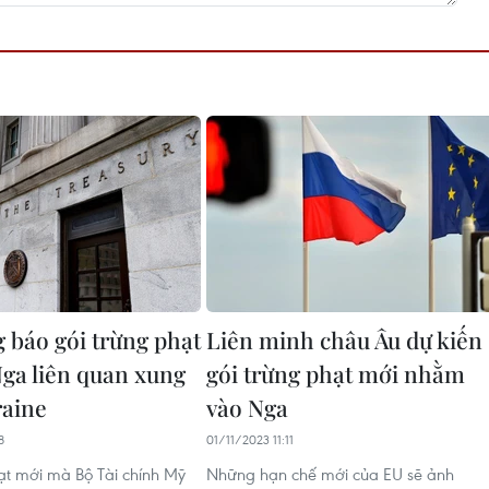
 báo gói trừng phạt
Liên minh châu Âu dự kiến
Nga liên quan xung
gói trừng phạt mới nhằm
raine
vào Nga
8
01/11/2023 11:11
ạt mới mà Bộ Tài chính Mỹ
Những hạn chế mới của EU sẽ ảnh