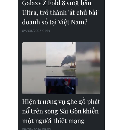
Galaxy Z Fold 8 vượt bản
Ultra, trở thành 'át chủ bài'
doanh số tại Việt Nam?
09/08/2026 04:14
Hiện trường vụ ghe gỗ phát
nổ trên sông Sài Gòn khiến
một người thiệt mạng
08/08/2026 09:03