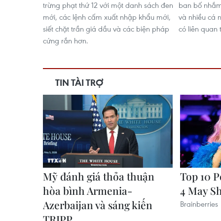
trừng phạt thứ 12 với một danh sách đen
ban bố nhắm 
mới, các lệnh cấm xuất nhập khẩu mới,
và nhiều cá 
siết chặt trần giá dầu và các biện pháp
có liên quan 
cứng rắn hơn.