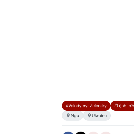
#Volodymyr Zelensky
#Lệnh trừ
Nga
Ukraine