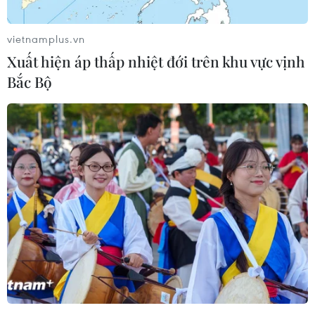
19 của Pfizer-BioNTech không liên quan đến
các biến chứng ở thai phụ như đẻ non, tử vong
vietnamplus.vn
trẻ sơ sinh hay dị tật bẩm sinh.
Xuất hiện áp thấp nhiệt đới trên khu vực vịnh
Nghiên cứu khai thác cơ sở dữ liệu của tập đoàn
Bắc Bộ
bảo hiểm y tế Maccabi lớn nhất tại Israel, đã
phân tích dữ liệu của khoảng 17.000 phụ nữ
được tiêm vaccine Pfizer-BioNTech trong thời
kỳ mang thai, trong khoảng thời gian từ tháng
3-10/2021 và 7.000 thai phụ không được tiêm.
Kết quả cho thấy các sự cố liên quan đến trẻ sơ
sinh như đã nói ở trên đều không có sự khác
nhau giữa hai nhóm.
Tỷ lệ tử vong sơ sinh ở cả hai nhóm đều ở mức
0,1%; tỷ lệ đẻ non là 4,2% đối với trẻ có mẹ