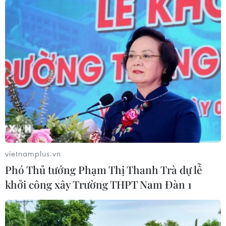
vietnamplus.vn
Phó Thủ tướng Phạm Thị Thanh Trà dự lễ
#COViD-19
#Pfizer-BioNTech
#vaccine
khởi công xây Trường THPT Nam Đàn 1
#tiêm vaccine
#phụ nữ mang thai
Israel