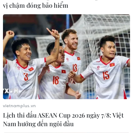
vị chậm đóng bảo hiểm
Trung Quốc: Thiết bị xét nghiệm COVID-
19 cho kết quả trong vòng 4 phút
10/02/2022 13:50
Các nhà nghiên cứu cho biết không giống như bộ công
cụ xét nghiệm qRT-PCR, thiết bị này không yêu cầu quy
trình chiết xuất và khuếch đại axit nucleic, do đó rút
ngắn đáng kể thời gian xét nghiệm.
vietnamplus.vn
Lịch thi đấu ASEAN Cup 2026 ngày 7/8: Việt
Nam hướng đến ngôi đầu