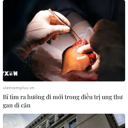
06/08/2026 10:24
Lần đầu tiên chụp được bề mặt Mặt
Trời với độ nét chưa từng có
06/08/2026 09:41
Ca vi phẫu ghép da đầu hiếm gặp
giúp bé gái phục hồi sau 10 năm
06/08/2026 07:15
vietnamplus.vn
Bỉ tìm ra hướng đi mới trong điều trị ung thư
Việt Nam hướng tới làm
gan di căn
chủ 10 công nghệ lõi vào năm 2030
06/08/2026 04:38