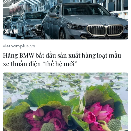
vietnamplus.vn
Hãng BMW bắt đầu sản xuất hàng loạt mẫu
xe thuần điện “thế hệ mới”