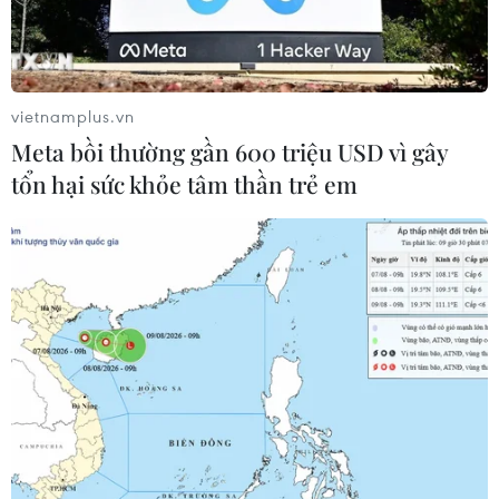
hai nhóm.
vietnamplus.vn
Meta bồi thường gần 600 triệu USD vì gây
tổn hại sức khỏe tâm thần trẻ em
Phụ nữ mang thai chờ tiêm phòng vaccine ngừa COVID-19 tại
Chennai (Ấn Độ), ngày 7/5/2021. (Ảnh: AFP/TTXVN)
Một nghiên cứu của các nhà khoa học Israel
công bố ngày 10/2 cho biết vaccine ngừa COVID-