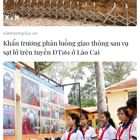
vietnamplus.vn
Khẩn trương phân luồng giao thông sau vụ
sạt lở trên tuyến ĐT161 ở Lào Cai
Phát hiện những đột biến "bí ẩn" của
SARS-CoV-2 trong nước thải
10/02/2022 04:41
Các nhà khoa học của Đại học Missouri (Mỹ) phát hiện
những đột biến "bí ẩn" của virus SARS-CoV-2 trong
nước thải ở New York và đang phối hợp để tìm ra