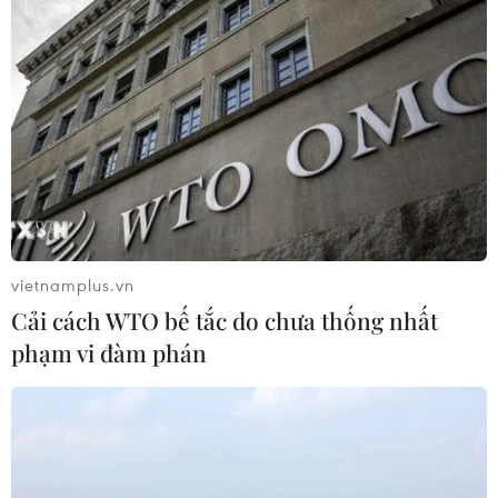
Việt Nam và Lào thúc đẩy hợp tác
khoa học
05/08/2026 23:43
Phát triển mô hình AI giải mã “ngôn
ngữ của não bộ”
05/08/2026 23:26
vietnamplus.vn
Cải cách WTO bế tắc do chưa thống nhất
phạm vi đàm phán
Ngoại giao khoa học-
công nghệ trở thành trụ cột mới của
nền đối ngoại Việt Nam
05/08/2026 14:56