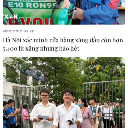
vietnamplus.vn
Hà Nội xác minh cửa hàng xăng dầu còn hơn
5.400 lít xăng nhưng báo hết
TIN CÙNG CHUYÊN MỤC
Kết luận thanh tra về cơ sở nhà, đất
dôi dư sau sắp xếp tại thành phố Hải
Phòng