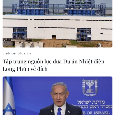
vietnamplus.vn
Tập trung nguồn lực đưa Dự án Nhiệt điện
#Đất đai
#chính quyền địa phương
#Luật Đất đai
Long Phú 1 về đích
#pháp luật đất đai
#giá đất
#bảng giá đất
#giải phóng mặt bằng
#quản lý đất đai
#đầu tư bất động sản
#dự án
#điểm nghẽn
TP. Hà Nội