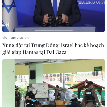
Theo dõi VietnamPlus
vietnamplus.vn
Xung đột tại Trung Đông: Israel bác kế hoạch
TIN LIÊN QUAN
giải giáp Hamas tại Dải Gaza