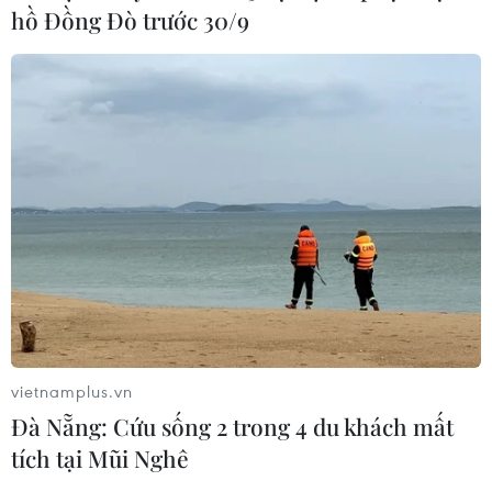
hồ Đồng Đò trước 30/9
bạch, đồng thời tạo thuận lợi trong quản lý và thực tiễn
thi hành.
vietnamplus.vn
Đà Nẵng: Cứu sống 2 trong 4 du khách mất
tích tại Mũi Nghê