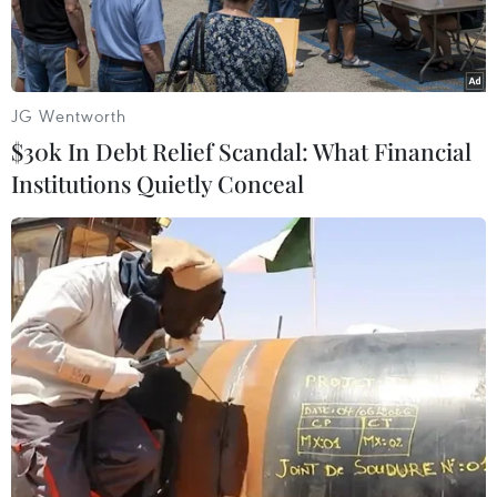
tăng cường hỗ trợ chuyên môn từ bộ xuống địa
phương.
JG Wentworth
$30k In Debt Relief Scandal: What Financial
Institutions Quietly Conceal
Cần “khơi thông” điểm nghẽn về đất đai. (Ảnh: TTXVN)
Luật Đất đai năm 2024 đã có những bước tiến
quan trọng như đổi mới cơ chế quy hoạch, kế
hoạch sử dụng đất theo hướng đồng bộ, thống