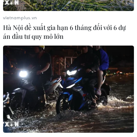
vietnamplus.vn
Hà Nội đề xuất gia hạn 6 tháng đối với 6 dự
án đầu tư quy mô lớn
Phó Thủ tướng: Cá thể hóa trách nhiệm
trong thúc đẩy giải ngân đầu tư công
10/09/2025 13:07
Phó Thủ tướng Mai Văn Chính đề nghị cần tăng cường
kỷ luật, kỷ cương trong giải ngân vốn đầu tư công; tập
trung đẩy nhanh tiến độ giải phóng mặt bằng, tiến độ
thi công, tháo gỡ các khó khăn đất đai...