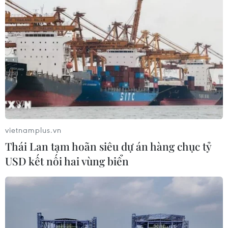
Tổng điều
tra kinh tế trên toàn quốc
từ 5/1/2026
Mục đích của Tổng điều tra kinh
tế năm 2026 là thu thập thông tin
về các đơn vị sản xuất kinh doanh
nhằm phục vụ việc đánh giá thực
trạng và xu hướng phát triển kinh
vietnamplus.vn
tế-xã hội của đất nước
Thái Lan tạm hoãn siêu dự án hàng chục tỷ
USD kết nối hai vùng biển
(Vietnam+)