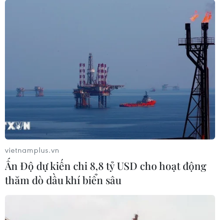
Mặt khác, việc chỉ định một số ngân hàng quốc
doanh để người dân nộp nghĩa vụ tài chính
cũng gây khó khăn cho người dân. Lý do bởi
ngày thứ 7, Chủ nhật, một số trường hợp đi nộp
tiền thì ngân hàng quốc doanh không làm việc,
chỉ có ngân hàng ngoài quốc doanh. Do vậy nội
dung này cần sửa ngay.
Giám đốc Sở Tư pháp Hà Nội cũng đề nghị Bộ
Nông nghiệp và Môi trường, Bộ Tư pháp xem
xét điều khoản của Luật đấu giá tài sản, trong
vietnamplus.vn
đó việc quy định tổ chức hành nghề đấu giá ký
Ấn Độ dự kiến chi 8,8 tỷ USD cho hoạt động
hợp đồng đấu giá phải xem tính hợp pháp của
thăm dò dầu khí biển sâu
tài sản đem ra đấu giá sẽ rất khó khăn nếu liên
quan đến nhà và đất, bởi người bán có quyền
được đem tài sản ra đấu giá hay không./.