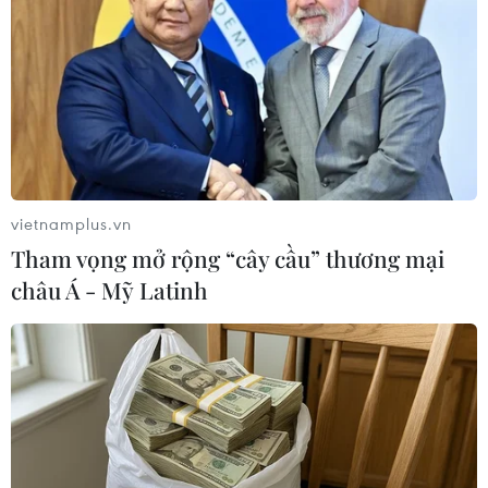
Nhà nước không thể kiểm soát, dẫn đến tình
trạng “giá đất đuổi theo giá nhà” không có điểm
dừng. Hệ quả là giá bất động sản tăng phi mã,
tạo ra tâm lý đầu cơ và gây bất ổn thị trường.
vietnamplus.vn
Tham vọng mở rộng “cây cầu” thương mại
châu Á - Mỹ Latinh