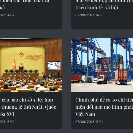
 chiều sâu, thực chất và
mới về kết hợp an ninh với
quả
triển kinh tế-xã hội
026 14:09
07/08/2026 14:05
cáo báo chí số 5, Kỳ họp
Chính phủ đề ra 40 chỉ tiê
 thường lệ thứ Nhất, Quốc
hiện đổi mới mô hình phát
hóa XVI
Việt Nam
026 13:02
07/08/2026 13:01