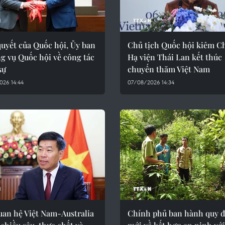
uyết của Quốc hội, Ủy ban
Chủ tịch Quốc hội kiêm Ch
g vụ Quốc hội về công tác
Hạ viện Thái Lan kết thúc
sự
chuyến thăm Việt Nam
026 14:44
07/08/2026 14:34
uan hệ Việt Nam-Australia
Chính phủ ban hành quy 