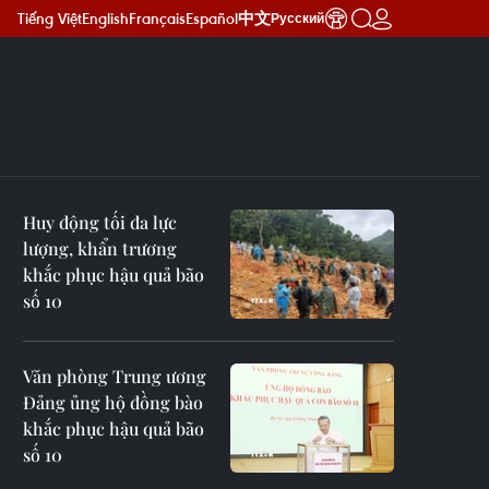
Tiếng Việt
English
Français
Español
中文
Русский
Huy động tối đa lực
lượng, khẩn trương
khắc phục hậu quả bão
số 10
Văn phòng Trung ương
Đảng ủng hộ đồng bào
khắc phục hậu quả bão
số 10