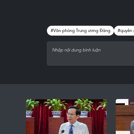
#Văn phòng Trung ương Đảng
#quyên 