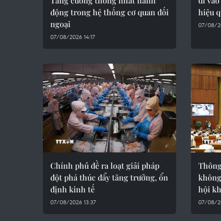
Tăng cường thống nhất hành
đi vào
động trong hệ thống cơ quan đối
hiệu 
ngoại
07/08/2
07/08/2026 14:17
Chính phủ đề ra loạt giải pháp
Thông 
đột phá thúc đẩy tăng trưởng, ổn
không
định kinh tế
hội k
07/08/2026 13:37
07/08/2