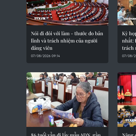
Nói đi đôi với làm - thước đo bản
Kỳ họ
lĩnh và trách nhiệm của người
nhất: 
đảng viên
trách
07/08/2026 09:14
07/08/2
86 tuổi vẫn đi lấy mẫu ADN, gần
Nâng 