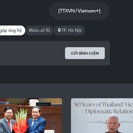
(TTXVN/Vietnam+)
góp ủng hộ
#bão số 10
TP. Hà Nội
GỬI BÌNH LUẬN