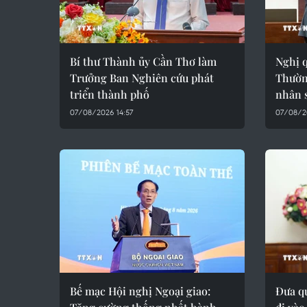
Bí thư Thành ủy Cần Thơ làm
Nghị q
Trưởng Ban Nghiên cứu phát
Thườn
triển thành phố
nhân 
07/08/2026 14:57
07/08/2
Bế mạc Hội nghị Ngoại giao:
Đưa q