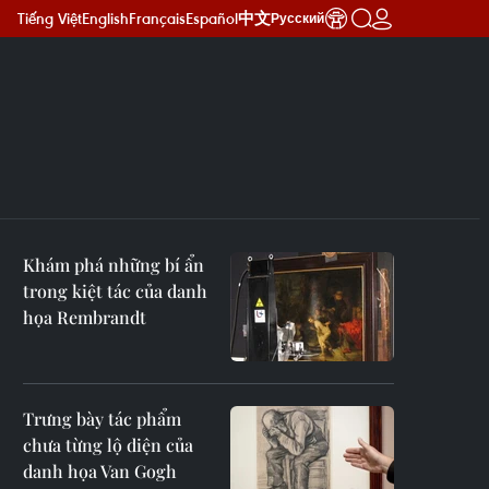
Tiếng Việt
English
Français
Español
中文
Русский
Khám phá những bí ẩn
trong kiệt tác của danh
họa Rembrandt
Trưng bày tác phẩm
chưa từng lộ diện của
danh họa Van Gogh