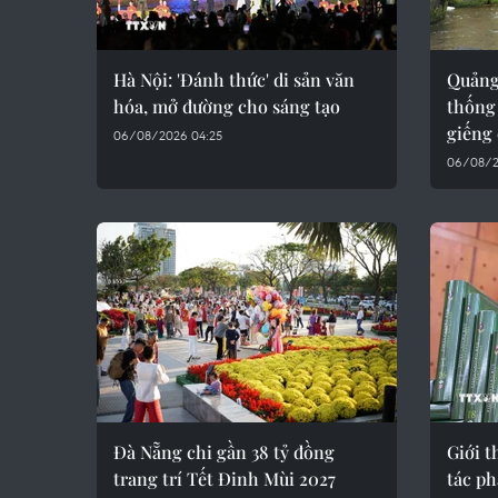
Hà Nội: 'Đánh thức' di sản văn
Quảng 
hóa, mở đường cho sáng tạo
thống
giếng 
06/08/2026 04:25
06/08/2
Đà Nẵng chi gần 38 tỷ đồng
Giới t
trang trí Tết Đinh Mùi 2027
tác p