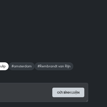
ulip
#amsterdam
#Rembrandt van Rijn
GỬI BÌNH LUẬN