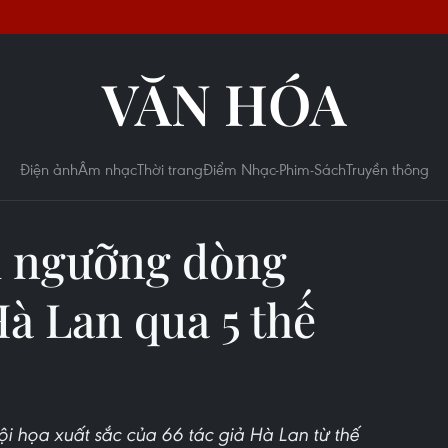
VĂN HÓA
Điện ảnh
Âm nhạc
Thời trang
Điểm Nhạc-Phim-Sách
Truyền thông
m ngưỡng dòng
Hà Lan qua 5 thế
 họa xuất sắc của 66 tác giả Hà Lan từ thế