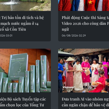
Trị bảo tồn di tích và hệ
Phát động Cuộc thi Sáng t
 mạch nước ngầm ở 14
Video 2026 cho công dân 
cổ xã Cồn Tiên
ngữ
026 03:01
06/08/2026 02:29
hiệu Bộ sách Tuyển tập các
Đưa tranh AI vào nhóm ng
hẩm chọn lọc của Tổng Tư
cần ngăn chặn để bảo vệ d