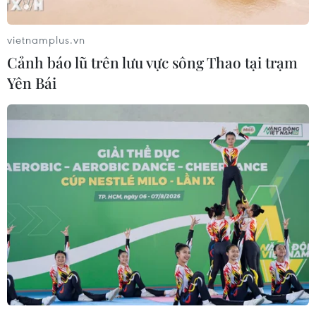
vietnamplus.vn
Cảnh báo lũ trên lưu vực sông Thao tại trạm
Yên Bái
Bất cập việc ngừng giao
Bão Dolphin hướng vào
khoán quản lý, bảo vệ rừng
miền Đông Trung Quốc,
ở Nam Cát Tiên
cảnh báo mưa lớn trên
diện rộng
06/08/2026 09:45
06/08/2026 08:36
Mở 1 cửa xả đáy hồ thủy
Quảng Trị: Mùa mưa lũ cận
điện Hòa Bình vào 16 giờ
kề, thường trực nỗi lo bờ