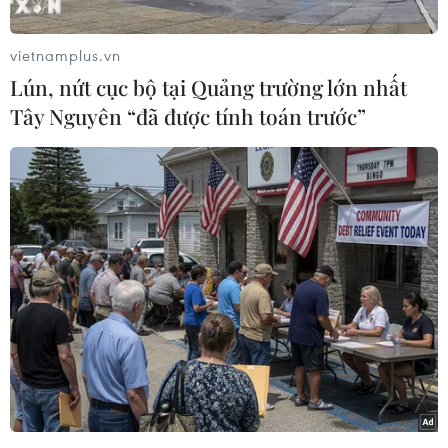
tính chất nghiêm trọng như vụ việc gây cá chết
hàng loạt tại các tỉnh miền Trung; cá chết hàng
vietnamplus.vn
loạt trên sông Bưởi, sông Chà Và, sông Đồng
Lún, nứt cục bộ tại Quảng trường lớn nhất
Nai.../.
Tây Nguyên “đã được tính toán trước”
(VNews)