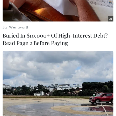
Trong năm 2016, cả nước đã xảy ra gần 50 vụ việc
gây ô nhiễm môi trường, gây bức xúc, nổi cộm
được dư luận quan tâm, phản ánh.
JG Wentworth
Buried In $10,000+ Of High-Interest Debt?
Read Page 2 Before Paying
Play
Video
Phần lớn các vụ việc, sự cố gây ô nhiễm môi
trường điển hình là gây ô nhiễm nguồn nước do
cố tình xả thải các chất thải có chứa các chất có
hóa chất độc hại, trong đó có nhiều vụ việc có