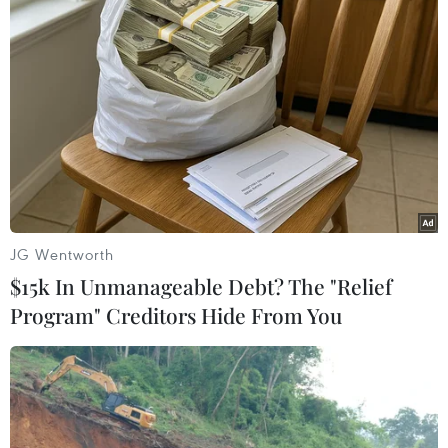
17 giờ ngày 7/8, mở cửa
Di dời hộ dân bị ảnh
tràn xả mặt điều tiết hồ
hưởng bụi, mùi khét, tiếng
chứa thủy điện Lai Châu
ồn từ Trung tâm Điện lực
Vĩnh Tân
07/08/2026 07:28
07/08/2026 07:10
JG Wentworth
$15k In Unmanageable Debt? The "Relief
Program" Creditors Hide From You
Hà Nội quyết liệt xử lý các
Kiểm soát rác thải từ
"điểm nghẽn" úng ngập,
nguồn - Giải pháp bảo vệ
môi trường đô thị
kênh rạch TP Hồ Chí Minh