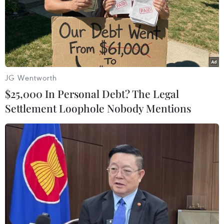
Lào Cai khẩn trương tìm
Khẩn trương phân luồng
kiếm 2 người mất tích do
giao thông sau vụ sạt lở
mưa lũ
trên tuyến ĐT161 ở Lào Cai
07/08/2026 03:04
07/08/2026 02:37
JG Wentworth
$25,000 In Personal Debt? The Legal
Settlement Loophole Nobody Mentions
Thời tiết ngày 7/8: Bắc Bộ
Kế hoạch hành động
và Bắc Trung Bộ giảm mưa
phòng, chống bão, lũ,
về đêm, cục bộ có mưa to
thiên tai cực đoan và biến
đổi khí hậu
06/08/2026 23:15
06/08/2026 23:00