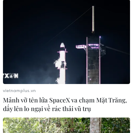
dưỡng học sinh giỏi trong thời gian qua.
Bộ Giáo dục và Đào tạo sẽ tổ chức đón và chúc
mừng thành tích của Đoàn dự thi Olympic Vật lý
quốc tế năm 2018 tại Sân bay quốc tế Nội Bài
(Hà Nội) vào lúc 6 giờ 30 ngày 30/7./.
(TTXVN/Vietnam+)
vietnamplus.vn
Mảnh vỡ tên lửa SpaceX va chạm Mặt Trăng,
dấy lên lo ngại về rác thải vũ trụ