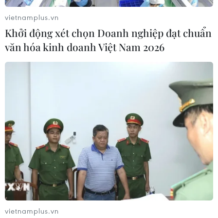
vietnamplus.vn
Khởi động xét chọn Doanh nghiệp đạt chuẩn
văn hóa kinh doanh Việt Nam 2026
Khai mạc Olympic Vật lý châu Á lần thứ 19
tại Đại học Bách khoa
06/05/2018 03:57
Các hoạt động giao lưu giữa các học sinh, sinh viên,
giữa các thầy cô giáo giảng dạy, nghiên cứu Vật lý từ
nhiều quốc gia và vùng lãnh thổ ở châu Á-Thái Bình
Dương sẽ là những trải nghiệm đáng nhớ.
vietnamplus.vn