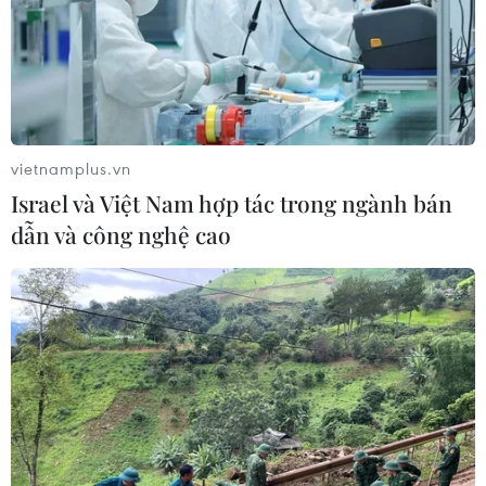
Cũng như đoàn Olympic Hóa học và Olympic Toán học,
đội tuyển Olympic Vật lý quốc tế của Việt Nam năm
2017 tiếp tục phá vỡ kỷ lục khi đạt thành tích cao nhất từ
trước đến nay.
vietnamplus.vn
Israel và Việt Nam hợp tác trong ngành bán
dẫn và công nghệ cao