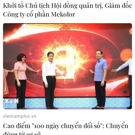
Khởi tố Chủ tịch Hội đồng quản trị, Giám đốc
Công ty cổ phần Mekolor
Việt Nam giành 4 Huy
chương Vàng Olympic Vật lý châu Á
13/05/2018 06:23
vietnamplus.vn
Năm nay, đoàn Việt Nam với tám thí sinh tham dự
Cao điểm "100 ngày chuyển đổi số": Chuyển
Olympic Vật lý châu Á lần thứ 19, đã giành bốn Huy
động từ cơ sở