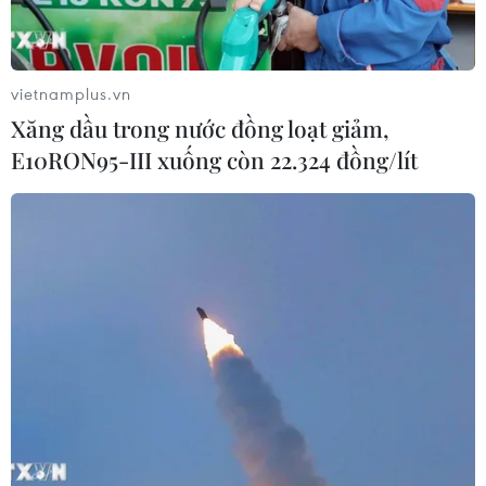
vietnamplus.vn
Xăng dầu trong nước đồng loạt giảm,
E10RON95-III xuống còn 22.324 đồng/lít
TIN CÙNG CHUYÊN MỤC
Cà Mau hợp nhất 4 trường cao đẳng,
tăng quy mô đào tạo nhân lực chất
lượng cao