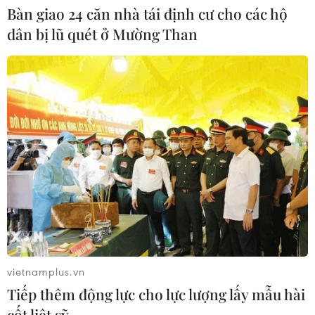
179
Bàn giao 24 căn nhà tái định cư cho các hộ
01/08/2026 10:36
dân bị lũ quét ở Mường Than
Quảng Trị hủy các bài thi do vi phạm
với 5 thí sinh trong vụ tố cáo tiêu cực
01/08/2026 10:34
Xem thêm
vietnamplus.vn
CƠ QUAN CHỦ QUẢN: THÔNG TẤN XÃ VIỆT NAM
Tiếp thêm động lực cho lực lượng lấy mẫu hài
Tổng Biên tập: TRẦN TIẾN DUẨN
cốt liệt sỹ