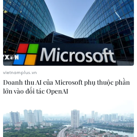
Bộ GD-ĐT tạm dừng xét tuyển đại
học với các thí sinh chuyên Tuyên
Quang
05/08/2026 03:16
Tổ chức thi lại cho 100% thí sinh tại
điểm thi Trường THPT Chuyên
Tuyên Quang
vietnamplus.vn
05/08/2026 02:59
Doanh thu AI của Microsoft phụ thuộc phần
lớn vào đối tác OpenAI
Vụ trường chuyên Tuyên Quang:
Hủy kết quả, tổ chức thi lại tất cả các
môn
05/08/2026 02:34