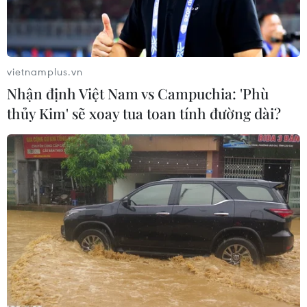
chương Đồng
vietnamplus.vn
Nhận định Việt Nam vs Campuchia: 'Phù
thủy Kim' sẽ xoay tua toan tính đường dài?
5 thí sinh của Đội tuyển quốc gia Việt Nam dự thi Olympic Vật lý
quốc tế lần thứ 49 đều đoạt giải. (Ảnh: TTXVN phát)
Ngày 29/7, đại diện Cục Quản lý chất lượng - Bộ