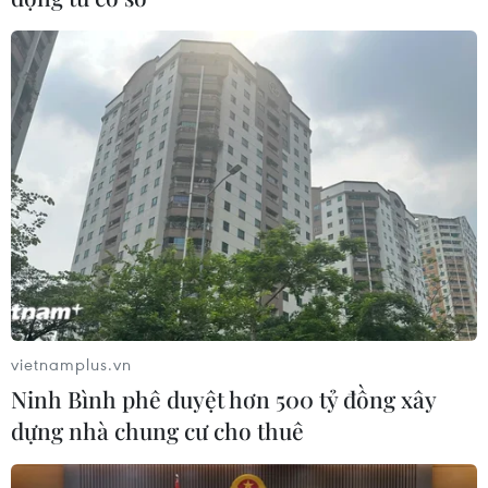
chương Vàng, hai Huy chương Bạc và hai Huy chương
Đồng.
vietnamplus.vn
Ninh Bình phê duyệt hơn 500 tỷ đồng xây
dựng nhà chung cư cho thuê