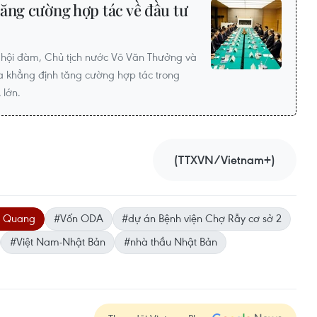
ăng cường hợp tác về đầu tư
i hội đàm, Chủ tịch nước Võ Văn Thưởng và
a khẳng định tăng cường hợp tác trong
 lớn.
(TTXVN/Vietnam+)
u Quang
#Vốn ODA
#dự án Bệnh viện Chợ Rẫy cơ sở 2
#Việt Nam-Nhật Bản
#nhà thầu Nhật Bản