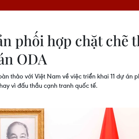
n phối hợp chặt chẽ 
 án ODA
àn thảo với Việt Nam về việc triển khai 11 dự án p
ay vì đấu thầu cạnh tranh quốc tế.