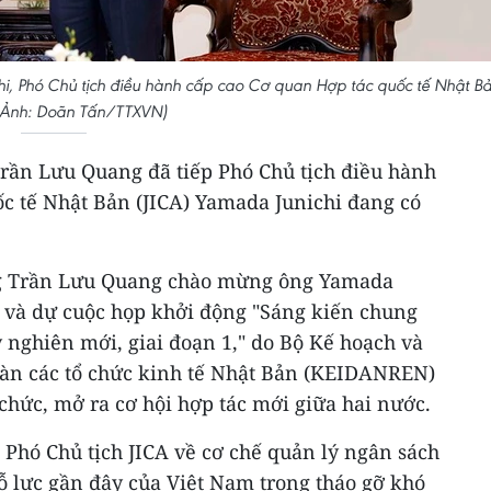
i, Phó Chủ tịch điều hành cấp cao Cơ quan Hợp tác quốc tế Nhật B
 (Ảnh: Doãn Tấn/TTXVN)
Trần Lưu Quang đã tiếp Phó Chủ tịch điều hành
ốc tế Nhật Bản (JICA) Yamada Junichi đang có
ớng Trần Lưu Quang chào mừng ông Yamada
 và dự cuộc họp khởi động "Sáng kiến chung
 nghiên mới, giai đoạn 1," do Bộ Kế hoạch và
oàn các tổ chức kinh tế Nhật Bản (KEIDANREN)
chức, mở ra cơ hội hợp tác mới giữa hai nước.
 Phó Chủ tịch JICA về cơ chế quản lý ngân sách
 lực gần đây của Việt Nam trong tháo gỡ khó