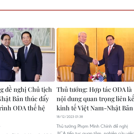
g đề nghị Chủ tịch
Thủ tướng: Hợp tác ODA là
Nhật Bản thúc đẩy
nội dung quan trọng liên kế
rình ODA thế hệ
kinh tế Việt Nam-Nhật Bản
18/12/2023 01:38
Thủ tướng Phạm Minh Chính đề nghị
4
JICA tiếp tục quan tâm, nghiên cứu việc