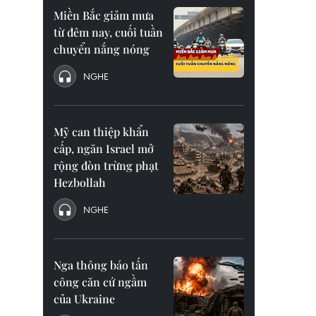
Miền Bắc giảm mưa
từ đêm nay, cuối tuần
chuyển nắng nóng
NGHE
Mỹ can thiệp khẩn
cấp, ngăn Israel mở
rộng đòn trừng phạt
Hezbollah
NGHE
Nga thông báo tấn
công căn cứ ngầm
của Ukraine