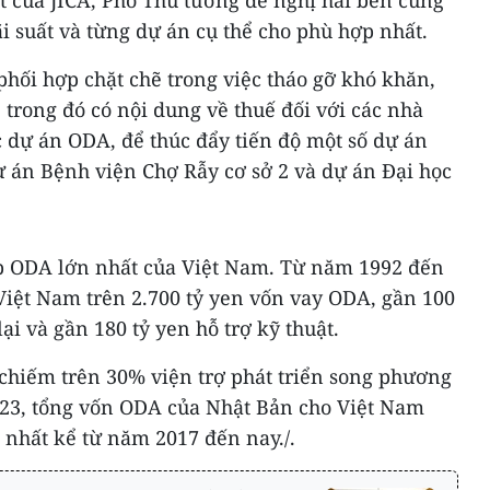
của JICA, Phó Thủ tướng đề nghị hai bên cùng
ãi suất và từng dự án cụ thể cho phù hợp nhất.
hối hợp chặt chẽ trong việc tháo gỡ khó khăn,
trong đó có nội dung về thuế đối với các nhà
 dự án ODA, để thúc đẩy tiến độ một số dự án
ự án Bệnh viện Chợ Rẫy cơ sở 2 và dự án Đại học
ấp ODA lớn nhất của Việt Nam. Từ năm 1992 đến
Việt Nam trên 2.700 tỷ yen vốn vay ODA, gần 100
ại và gần 180 tỷ yen hỗ trợ kỹ thuật.
chiếm trên 30% viện trợ phát triển song phương
23, tổng vốn ODA của Nhật Bản cho Việt Nam
 nhất kể từ năm 2017 đến nay./.