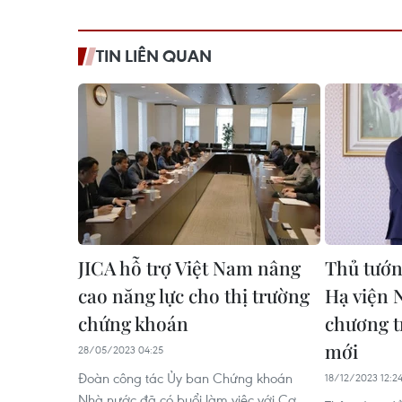
TIN LIÊN QUAN
JICA hỗ trợ Việt Nam nâng
Thủ tướn
cao năng lực cho thị trường
Hạ viện 
chứng khoán
chương t
mới
28/05/2023 04:25
Đoàn công tác Ủy ban Chứng khoán
18/12/2023 12:2
Nhà nước đã có buổi làm việc với Cơ