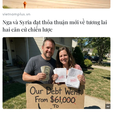
Theo phóng viên TTXVN tại New York của Mỹ,
báo cáo GII do Tổ chức Sở hữu trí tuệ thế giới
vietnamplus.vn
(WIPO) công bố ngày 10/7 cho biết năm nay Việt
Nga và Syria đạt thỏa thuận mới về tương lai
Nam tiếp tục cải thiện vị trí, tăng 2 bậc lên vị trí
hai căn cứ chiến lược
45/126 quốc gia và nền kinh tế được xếp hạng.
[Khoa học công nghệ giúp năng suất lúa Việt
Nam đứng đầu ASEAN]
Thứ hạng này đã cải thiện 14 bậc so với năm
2016.Trong báo cáo GII 2017, Việt Nam xếp
hạng 47/127 quốc gia/nền kinh tế được đánh
giá.
Ở nhóm 30 nước thu nhập trung bình thấp được
xếp hạng, Việt Nam xếp hạng thứ hai./.