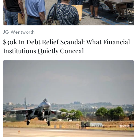
JG Wentworth
$30k In Debt Relief Scandal: What Financial
Institutions Quietly Conceal
Các kỹ sư điều chỉnh hoạt động của robot tại phòng thực hành
robot tự động hóa Trung tâm đào tạo và chuyển giao công
nghệ Việt-Nhật. (Ảnh: Tiến Lực/TTXVN)
Suốt 5 năm qua, Việt Nam luôn cải thiện vị trí
trong xếp hạng về Chỉ số Đổi mới sáng tạo toàn
cầu (GII).