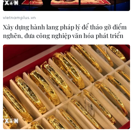
vietnamplus.vn
Xây dựng hành lang pháp lý để tháo gỡ điểm
nghẽn, đưa công nghiệp văn hóa phát triển
CƠ QUAN CHỦ QUẢN: THÔNG TẤN XÃ VIỆT NAM
Tổng Biên tập: TRẦN TIẾN DUẨN
Phó Tổng Biên tập: NGUYỄN THỊ TÁM, KHÚC THANH
THỦY
Sở hữu trí tuệ
Quy định sử dụng
RSS
Hỗ trợ
Ngôn ngữ
TTXVN
Dịch vụ tin
Quảng cáo
Liên hệ