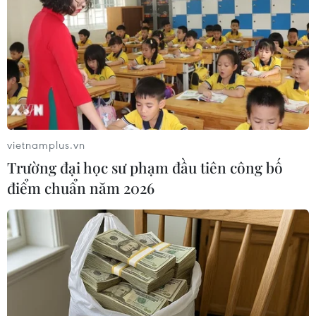
khoa học công nghệ của Việt Nam.
vietnamplus.vn
Trường đại học sư phạm đầu tiên công bố
điểm chuẩn năm 2026
Việt Nam lần đầu xếp thứ 47 thế giới về chỉ
số đổi mới sáng tạo
15/06/2017 09:45