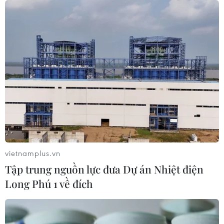
06/08/2026 10:24
Lần đầu tiên chụp được bề mặt Mặt
Trời với độ nét chưa từng có
06/08/2026 09:41
Ca vi phẫu ghép da đầu hiếm gặp
giúp bé gái phục hồi sau 10 năm
06/08/2026 07:15
vietnamplus.vn
Tập trung nguồn lực đưa Dự án Nhiệt điện
Việt Nam hướng tới làm
Long Phú 1 về đích
chủ 10 công nghệ lõi vào năm 2030
06/08/2026 04:38