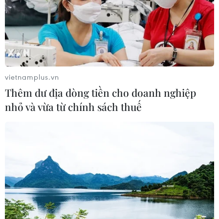
Israel phát triển xét nghiệm máu đơn
giản giúp phát hiện sớm ung thư
phổi
05/08/2026 03:42
vietnamplus.vn
Thái Lan phát hiện hóa thạch khủng
Thêm dư địa dòng tiền cho doanh nghiệp
long ăn thịt hơn 130 triệu năm tuổi
nhỏ và vừa từ chính sách thuế
05/08/2026 00:00
WHO ghi nhận tín hiệu tích cực từ
thử nghiệm điều trị Ebola tại Congo
04/08/2026 22:42