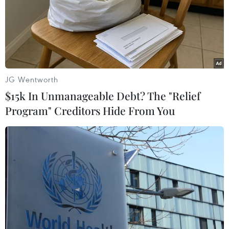
Tin từ Bộ Khoa học và Công nghệ cho biết, chỉ số Đổi
mới sáng tạo toàn cầu của Việt Nam xếp thứ 47 trên
tổng số 127 quốc gia, nền kinh tế.
JG Wentworth
$15k In Unmanageable Debt? The "Relief
Program" Creditors Hide From You