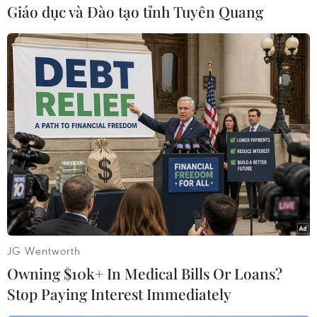
Giáo dục và Đào tạo tỉnh Tuyên Quang
#Tin tức thời sự
#Tin tức Tin hot
#Vietnam Plus
#Vietnam
#Plus
Theo dõi VietnamPlus
TIN LIÊN QUAN
JG Wentworth
Owning $10k+ In Medical Bills Or Loans?
Stop Paying Interest Immediately