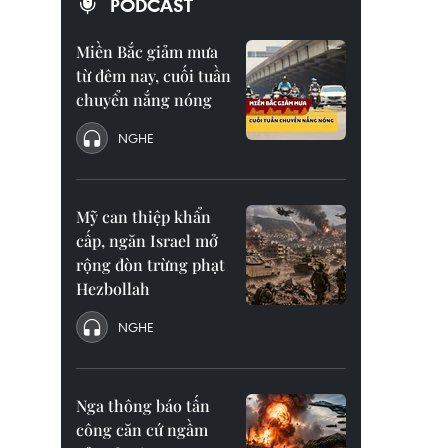
PODCAST
Miền Bắc giảm mưa
từ đêm nay, cuối tuần
chuyển nắng nóng
NGHE
Mỹ can thiệp khẩn
cấp, ngăn Israel mở
rộng đòn trừng phạt
Hezbollah
NGHE
Nga thông báo tấn
công căn cứ ngầm