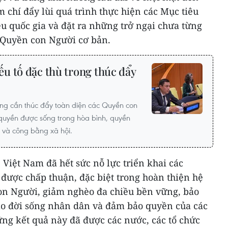
m chí đẩy lùi quá trình thực hiện các Mục tiêu
ều quốc gia và đặt ra những trở ngại chưa từng
c Quyền con Người cơ bản.
u tố đặc thù trong thúc đẩy
ng cần thúc đẩy toàn diện các Quyền con
 quyền được sống trong hòa bình, quyền
ử và công bằng xã hội.
 Việt Nam đã hết sức nỗ lực triển khai các
được chấp thuận, đặc biệt trong hoàn thiện hệ
on Người, giảm nghèo đa chiều bền vững, bảo
ao đời sống nhân dân và đảm bảo quyền của các
ng kết quả này đã được các nước, các tổ chức