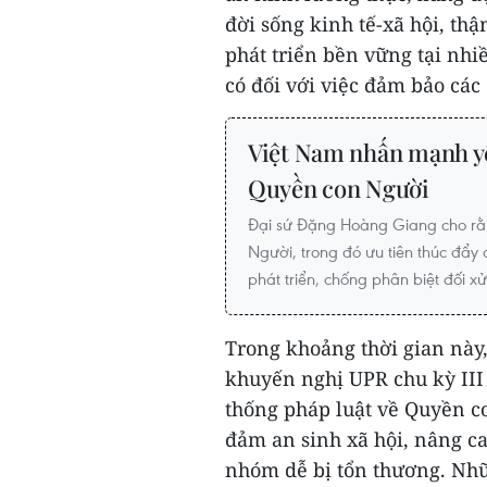
đời sống kinh tế-xã hội, thậ
phát triển bền vững tại nhi
có đối với việc đảm bảo cá
Việt Nam nhấn mạnh yế
Quyền con Người
Đại sứ Đặng Hoàng Giang cho rằ
Người, trong đó ưu tiên thúc đẩy
phát triển, chống phân biệt đối x
Trong khoảng thời gian này,
khuyến nghị UPR chu kỳ III 
thống pháp luật về Quyền c
đảm an sinh xã hội, nâng c
nhóm dễ bị tổn thương. Nhữ