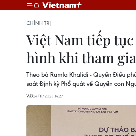
CHÍNH TRỊ
Việt Nam tiếp tụ
hình khi tham gi
Theo bà Ramla Khalidi - Quyền Điều phố
soát Định kỳ Phổ quát về Quyền con Ngườ
V.Đ
24/11/2023 14:27