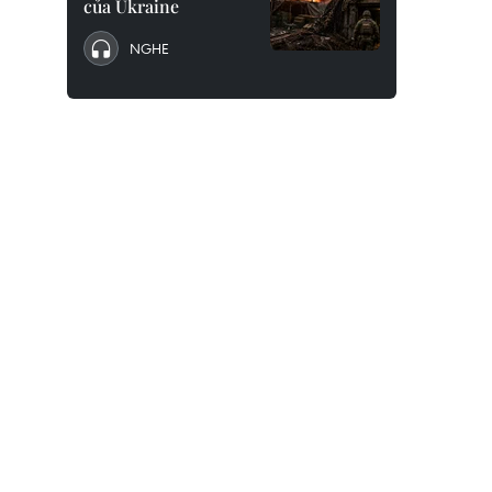
của Ukraine
NGHE