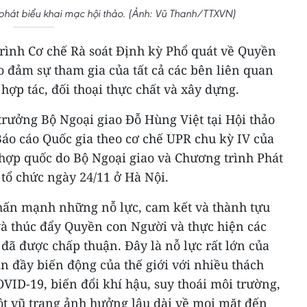
phát biểu khai mạc hội thảo. (Ảnh: Vũ Thanh/TTXVN)
 trình Cơ chế Rà soát Định kỳ Phổ quát về Quyền
 đảm sự tham gia của tất cả các bên liên quan
hợp tác, đối thoại thực chất và xây dựng.
rưởng Bộ Ngoại giao Đỗ Hùng Việt tại Hội thảo
áo cáo Quốc gia theo cơ chế UPR chu kỳ IV của
ợp quốc do Bộ Ngoại giao và Chương trình Phát
tổ chức ngày 24/11 ở Hà Nội.
hấn mạnh những nỗ lực, cam kết và thành tựu
và thúc đẩy Quyền con Người và thực hiện các
đã được chấp thuận. Đây là nỗ lực rất lớn của
n đầy biến động của thế giới với nhiều thách
OVID-19, biến đổi khí hậu, suy thoái môi trường,
ột vũ trang ảnh hưởng lâu dài về mọi mặt đến