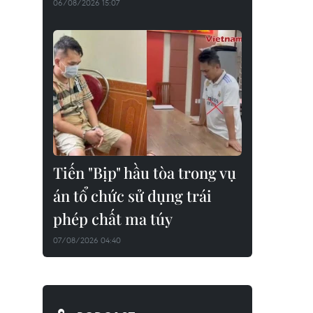
06/08/2026 15:07
Tiến "Bịp" hầu tòa trong vụ
án tổ chức sử dụng trái
phép chất ma túy
07/08/2026 04:40