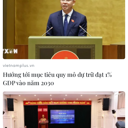
Xử phạt người đăng tải tin sai sự thật
về Dự án Trục đại lộ cảnh quan sông
Hồng
04/08/2026 13:44
Đồng Nai: Phát hiện xe khách chở
hơn 800kg thực phẩm chế biến
không rõ nguồn gốc
vietnamplus.vn
04/08/2026 11:01
Hướng tới mục tiêu quy mô dự trữ đạt 1%
GDP vào năm 2030
Đắk Lắk: Bắt đối tượng lừa đảo
chiếm đoạt hơn 26 tỷ đồng sau gần 9
năm lẩn trốn
04/08/2026 10:53