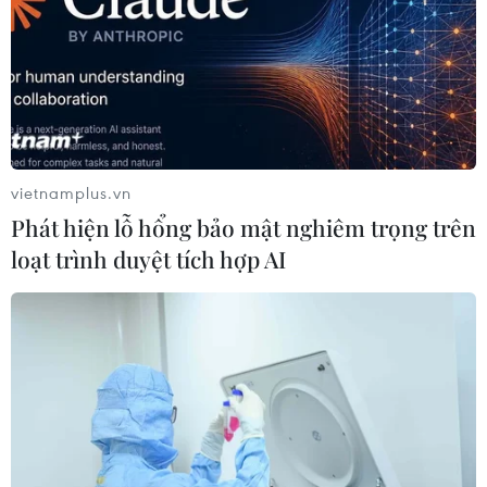
người,” “Chống người thi hành công vụ” xảy ra tại thôn
Hoành.
vietnamplus.vn
Phát hiện lỗ hổng bảo mật nghiêm trọng trên
loạt trình duyệt tích hợp AI
Hà Nội: Tuyên án 5 năm tù đối với kẻ tuyên
truyền chống Nhà nước