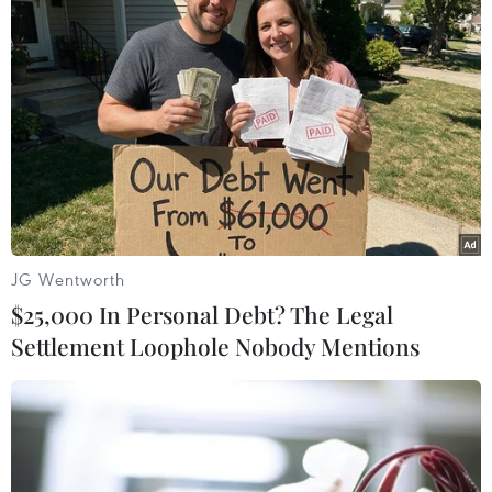
Facebook, thực hiện việc phát trực tiếp các
video, đăng tải các bài viết, trạng thái, chia sẻ
trên tài khoản cá nhân các nội dung liên quan
đến sự việc ở xã Đồng Tâm.
Từ đó, bị cáo Tâm mong muốn Tòa phúc thẩm
xem xét, chỉ xử lý bị cáo về vi phạm hành chính.
Còn bị cáo Trịnh Bá Phương tiếp tục không khai
nhận hành vi phạm tội, không thành khẩn,
chống đối.
JG Wentworth
$25,000 In Personal Debt? The Legal
Settlement Loophole Nobody Mentions