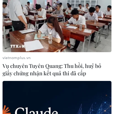
vietnamplus.vn
Vụ chuyên Tuyên Quang: Thu hồi, huỷ bỏ
giấy chứng nhận kết quả thi đã cấp
Hà Nội: Xét hỏi 6 bị cáo có đơn
kháng cáo trong vụ Đồng Tâm
09/03/2021 02:16
Tòa án Nhân dân cấp cao tại Hà Nội tiến hành xét hỏi
với sáu bị cáo có đơn kháng cáo trong vụ án “Giết