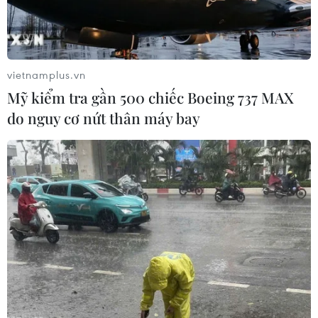
vietnamplus.vn
Mỹ kiểm tra gần 500 chiếc Boeing 737 MAX
do nguy cơ nứt thân máy bay
#Trịnh Bá Phương
#Nguyễn Thị Tâm
#Tòa án Nhân dân Cấp cao tại Hà Nội
#Chống nhà nước
#Xã Đồng Tâm
#Phạm Đoan Trang
TP. Hà Nội
Theo dõi VietnamPlus