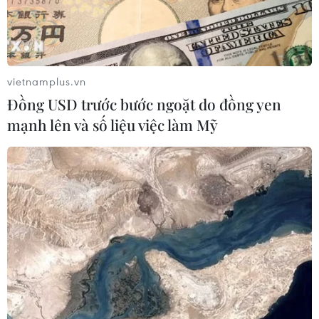
#Cháy kho Rạng Đông
#Biểu hiện cấp tính
vietnamplus.vn
#Thuỷ ngân trong máu
#Tẩy độc
#Di dời nhà máy
Đồng USD trước bước ngoặt do đồng yen
mạnh lên và số liệu việc làm Mỹ
TP. Hà Nội
Theo dõi VietnamPlus
TIN LIÊN QUAN