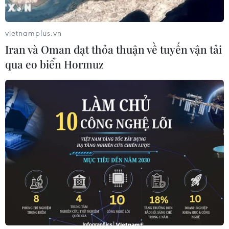
vietnamplus.vn
Iran và Oman đạt thỏa thuận về tuyến vận tải
qua eo biển Hormuz
Vụ cháy Công ty Rạng Đông: Lượng phế
thải cần thu gom lớn hơn dự kiến
15/09/2019 05:08
Theo thông tin từ Bộ Tư lệnh Hóa học, đến sáng 15/9,