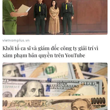
Thành phố Hà Nội yêu cầu các cơ quan có trách nhiệm tiếp tục
tiến hành theo dõi, xử lý các vấn đề xung quanh vụ cháy kho
Rạng Đông. (Ảnh: Sơn Bách/Vietnam+)
vietnamplus.vn
Khởi tố ca sĩ và giám đốc công ty giải trí vì
(Vietnam+)
xâm phạm bản quyền trên YouTube