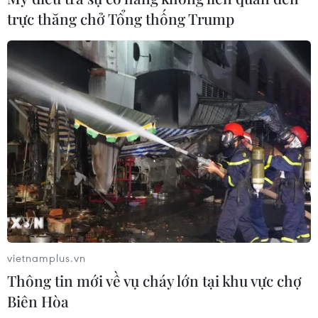
hơn 50 tấn phế thải đi xử lý
trực thăng chở Tổng thống Trump
15/09/2019 14:14
Các lực lượng đã phối hợp tổ chức quan trắc trinh sát
toàn bộ khu vực nhà máy và khu vực liên quan, tiến
hành thu gom được khoảng 370 bao tải vật liệu đã bị
cháy trên diện tích khoảng 650m2 mặt bằng.
vietnamplus.vn
Thông tin mới về vụ cháy lớn tại khu vực chợ
Biên Hòa