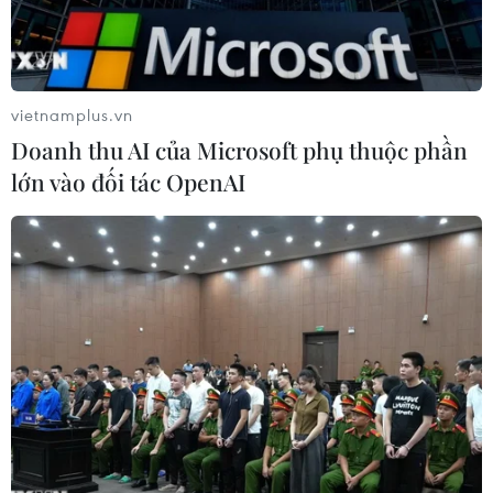
vietnamplus.vn
Doanh thu AI của Microsoft phụ thuộc phần
lớn vào đối tác OpenAI
Qua quá trình tư vấn, khám sức khỏe cho giáo viên, học sinh,
người dân chưa phát hiện các biểu hiện cấp tính bất thường.
(Ảnh: Minh Sơn/Vietnam+)
Liên quan đến vụ cháy kho Rạng Đông, đại diện
Ủy ban nhân dân thành phố Hà Nội cho biết, kết