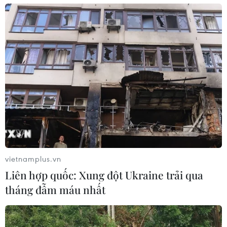
Nguyên nhân cháy kho Rạng Đông do sự
cố chập bảng mạch điện
17/09/2019 08:53
Công an thành phố Hà Nội xác định nguyên nhân vụ
cháy Rạng Đông bắt nguồn từ sự cố điện ở bảng mạch
điện tử đèn led bên trong tầng 2 của kho bán thành
phẩm.
vietnamplus.vn
Liên hợp quốc: Xung đột Ukraine trải qua
tháng đẫm máu nhất