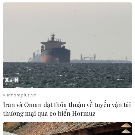
Cứu nạn thành công 30 ngư dân của
tàu cá bị cháy trên vùng biển Khánh
Hòa
05/08/2026 03:58
Không được thu thêm tiền của người
bệnh BHYT nếu không khám theo
yêu cầu
05/08/2026 02:26
vietnamplus.vn
Bác sỹ vượt biển giữa đêm cứu
Iran và Oman đạt thỏa thuận về tuyến vận tải
thuyền viên người Nga nghi bị đột
thương mại qua eo biển Hormuz
quỵ
04/08/2026 13:21