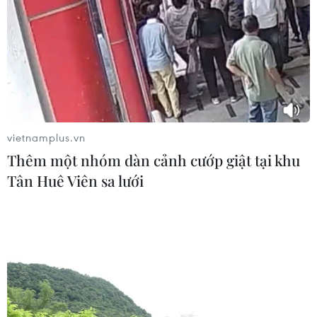
Bộ Y tế: Đề xuất quỹ Bảo hiểm y tế
thanh toán chi phí khám chữa bệnh y
học gia đình
03/08/2026 07:04
Siết giám định, kiểm soát chặt chi
phí khám chữa bệnh bảo hiểm y tế
vietnamplus.vn
02/08/2026 10:10
Thêm một nhóm dàn cảnh cướp giật tại khu
Tân Huê Viên sa lưới
Điều trị hiệu quả ca ung thư phổi
mang đồng thời hai đột biến gen
hiếm gặp
02/08/2026 05:58
Giao chỉ tiêu bao phủ bảo hiểm y tế