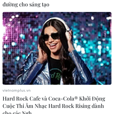
đường cho sáng tạo
Kết quả xét nghiệm cho thấy thủy ngân trong máu và nước tiểu
của toàn bộ mẫu được phân tích đều trong giới hạn cho phép
và được tham chiếu theo Hướng dẫn của Tổ chức Y tế Thế giới.
(Ảnh: Minh Sơn/Vietnam+)
vietnamplus.vn
Về việc xử lý môi trường sau vụ cháy, dưới sự
Hard Rock Cafe và Coca-Cola® Khởi Động
hướng dẫn, giám sát của Bộ tư lệnh Hóa học, Bộ
Cuộc Thi Âm Nhạc Hard Rock Rising dành
tư lệnh Thủ Đô, Viện hóa học môi trường quân
cho các Ngh…