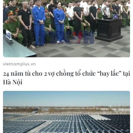
vietnamplus.vn
24 năm tù cho 2 vợ chồng tổ chức “bay lắc” tại
Hà Nội