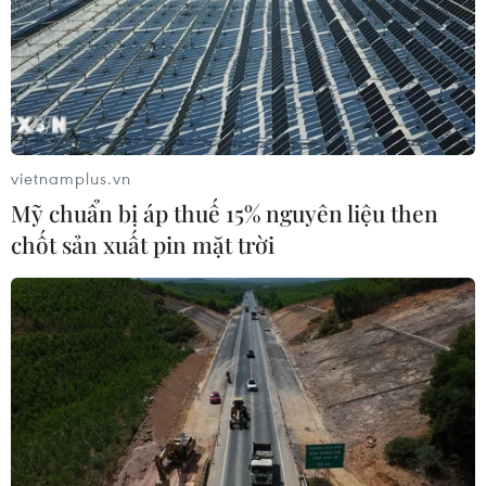
vietnamplus.vn
Mỹ chuẩn bị áp thuế 15% nguyên liệu then
chốt sản xuất pin mặt trời