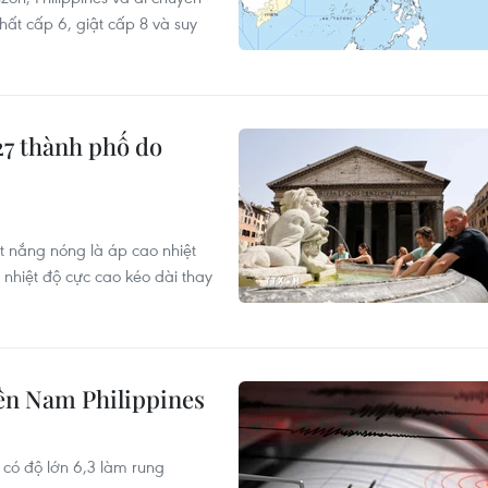
ất cấp 6, giật cấp 8 và suy
27 thành phố do
t nắng nóng là áp cao nhiệt
 nhiệt độ cực cao kéo dài thay
ền Nam Philippines
 có độ lớn 6,3 làm rung