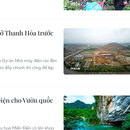
 ở Thanh Hóa trước
của Dự án Nhà máy điện rác Bỉm
tư đẩy nhanh thi công để kịp
Điện cho Vườn quốc
ều hoa Miến Điện có tên khoa