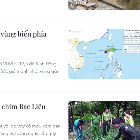
ùng biển phía
ộ Vĩ Bắc; 119,5 độ Kinh Đông,
. Sức gió mạnh nhất vùng gần
n chim Bạc Liêu
ét và lớp vảy có màu xám đen,
động vật rừng nguy cấp quý