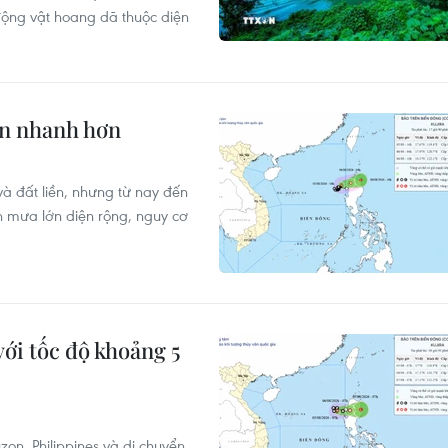
 động vật hoang dã thuộc diện
yển nhanh hơn
à đất liền, nhưng từ nay đến
n mưa lớn diện rộng, nguy cơ
ới tốc độ khoảng 5
on, Philippines và di chuyển