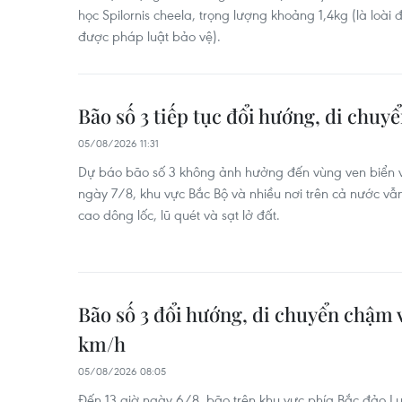
học Spilornis cheela, trọng lượng khoảng 1,4kg (là loài
được pháp luật bảo vệ).
Bão số 3 tiếp tục đổi hướng, di chu
05/08/2026 11:31
Dự báo bão số 3 không ảnh hưởng đến vùng ven biển v
ngày 7/8, khu vực Bắc Bộ và nhiều nơi trên cả nước vẫ
cao dông lốc, lũ quét và sạt lở đất.
Bão số 3 đổi hướng, di chuyển chậm v
km/h
05/08/2026 08:05
Đến 13 giờ ngày 6/8, bão trên khu vực phía Bắc đảo Luz