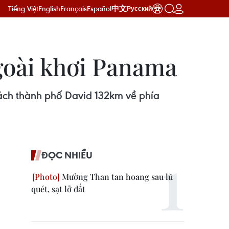
Tiếng Việt
English
Français
Español
中文
Русский
goài khơi Panama
cách thành phố David 132km về phía
ĐỌC NHIỀU
Mường Than tan hoang sau lũ
quét, sạt lở đất