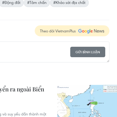
#Động đất
#Tâm chấn
#Khảo sát địa chất
Theo dõi VietnamPlus
GỬI BÌNH LUẬN
yển ra ngoài Biển
g và suy yếu dần thành một