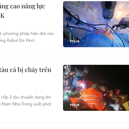
ng cao năng lực
 K
ật, phương pháp hiện đại vào
hống Robot Da Vinci.
àu cá bị cháy trên
 cấp 2 tàu chuyên dụng tìm
ại Nam Nha Trang xuất phát