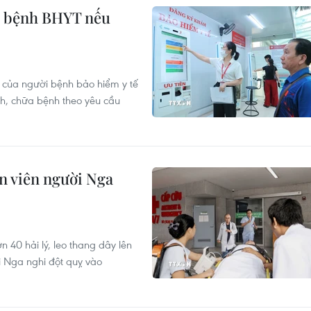
i bệnh BHYT nếu
 của người bệnh bảo hiểm y tế
h, chữa bệnh theo yêu cầu
n viên người Nga
 40 hải lý, leo thang dây lên
i Nga nghi đột quỵ vào