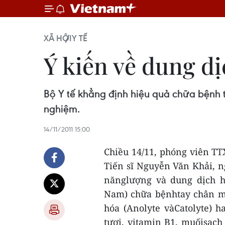
XÃ HỘI
Y TẾ
Ý kiến về dung d
Bộ Y tế khẳng định hiệu quả chữa bệnh
nghiệm.
14/11/2011 15:00
Chiều 14/11, phóng viên TTX
Tiến sĩ Nguyễn Văn Khải, 
nănglượng và dung dịch h
Nam) chữa bệnhtay chân mi
hóa (Anolyte vàCatolyte) 
tươi, vitamin B1, muốisạch