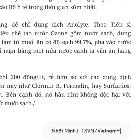
áo Bộ Y tế trong thời gian sớm nhất.
ng để chỉ dung dịch Anolyte. Theo Tiến sĩ
iệu chế tạo nước Ozone gồm nước sạch, dung
 làm từ muối ăn có độ sạch 99,7%, pha vào nước
à chỉ mặn bằng một nửa nước canh ta vẫn ăn hàng
hỉ 200 đồng/lít, rẻ hơn so với các dung dịch
n nay như Clormin B, Formalin, hay Surfanios,
lên. Bên cạnh đó, nó hầu như không độc hại với
ừ muối sạch./.
Nhật Minh (TTXVN/Vietnam+)