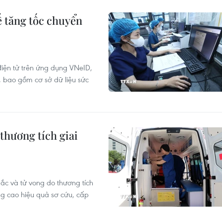
ế tăng tốc chuyển
điện tử trên ứng dụng VNeID,
, bao gồm cơ sở dữ liệu sức
thương tích giai
ắc và tử vong do thương tích
g cao hiệu quả sơ cứu, cấp