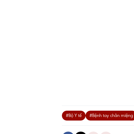
#Bộ Y tế
#Bệnh tay chân miệng