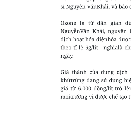
sĩ Nguyễn VănKhải, và báo c
Ozone là từ dân gian dù
NguyễnVăn Khải, nguyên l
dịch hoạt hóa điệnhóa được
theo tỉ lệ 5g/lít - nghĩal
ngày.
Giá thành của dung dịch c
khửtrùng đang sử dụng hiệ
giá từ 6.000 đồng/lít trở 
môitrường vì được chế tạo t