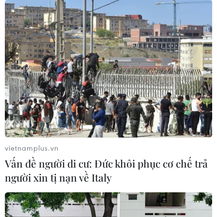
vietnamplus.vn
Vấn đề người di cư: Đức khôi phục cơ chế trả
người xin tị nạn về Italy