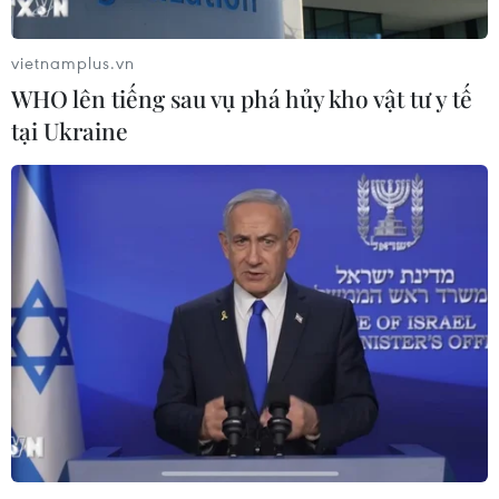
vietnamplus.vn
WHO lên tiếng sau vụ phá hủy kho vật tư y tế
tại Ukraine
Tim thấy thi thể đầu tiên trong vụ
sạt lở đất tại Quảng Trị
18/10/2020 04:07