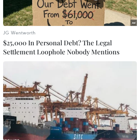
JG Wentworth
$25,000 In Personal Debt? The Legal
Settlement Loophole Nobody Mentions
Các lực lượng đưa thi thể người bị nạn trong vụ sạt lở tại xã
Hướng Phùng, huyện Hướng Hóa, tỉnh Quảng Trị ra bên ngoài.
(Ảnh: TTXVN phát)
Theo Ban Chỉ huy Phòng, chống thiên tai và Tìm