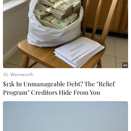
Theo dõi VietnamPlus
TIN LIÊN QUAN
JG Wentworth
$15k In Unmanageable Debt? The "Relief
Program" Creditors Hide From You