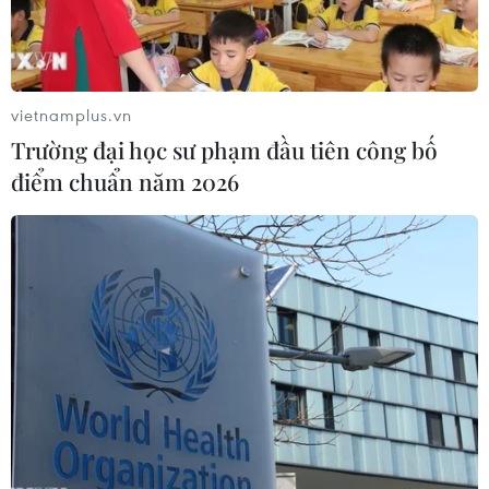
vietnamplus.vn
Trường đại học sư phạm đầu tiên công bố
điểm chuẩn năm 2026
Hình ảnh hiện trường vụ sạt lở đặc
biệt nghiêm trọng tại Quảng Trị
18/10/2020 03:28
Khoảng 1 giờ ngày 18/10, một vụ sạt lở đất đặc biệt
nghiêm trọng xảy ra tại khu vực đóng quân của Đoàn
Kinh tế-Quốc phòng 337, Quân khu 4 thuộc địa bàn thôn
Cộp, xã Hướng Phùng, Hướng Hóa, Quảng Trị.