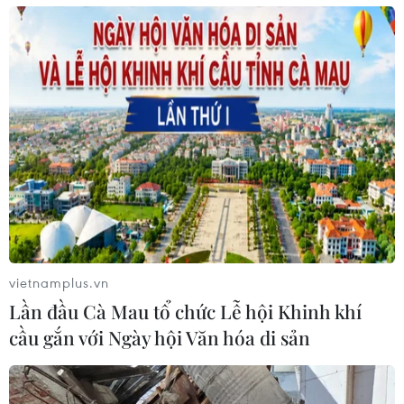
07/07/2025 03:01
Do làm ăn thua lỗ dẫn đến nợ nần không có tiền để
hoạt động, Trần Thị Hòa đã nảy sinh ý định chiếm đoạt
tài sản thông qua hình thức thuê thiết bị may mặc của
các công ty đối tác.
vietnamplus.vn
Lần đầu Cà Mau tổ chức Lễ hội Khinh khí
cầu gắn với Ngày hội Văn hóa di sản