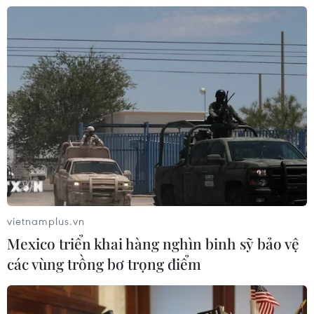
năm lẩn trốn
04/08/2026 10:53
Khởi tố 16 đối tường trong đường dây
tổ chức đánh bạc trực tuyến quy mô
lớn
04/08/2026 09:30
Truy tố 2 cựu Viện trưởng Viện Pháp
y tâm thần Trung ương cùng 63 bị
can
vietnamplus.vn
04/08/2026 09:23
Mexico triển khai hàng nghìn binh sỹ bảo vệ
các vùng trồng bơ trọng điểm
Xem thêm