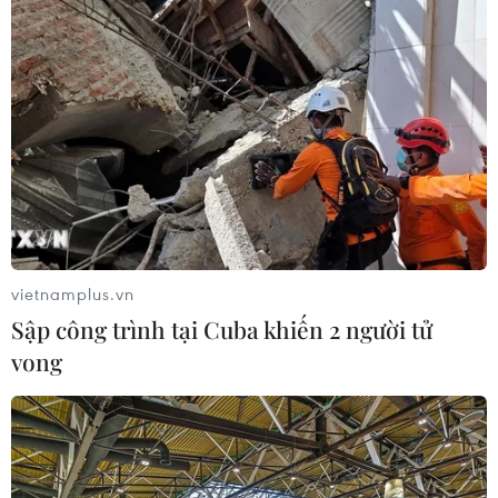
Hà Tĩnh: Khởi tố, bắt tạm giam phóng
viên lừa đảo chiếm đoạt tài sản
03/07/2025 03:28
Nguyễn Đình Hiếu (Trưởng Văn phòng đại diện khu vực
Bắc Trung Bộ, Tạp chí Thương hiệu và Pháp luật) và
Đặng Thành Vinh lừa đảo người dân làm mỏ đất tổng
số tiền lên đến 1,2 tỷ đồng.
vietnamplus.vn
Sập công trình tại Cuba khiến 2 người tử
vong