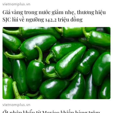
vietnamplus.vn
Giá vàng trong nước giảm nhẹ, thương hiệu
SJC lùi về ngưỡng 142,2 triệu đồng
vietnamplus.vn
Ớt nhập khẩu từ Mexico khiến hàng trăm