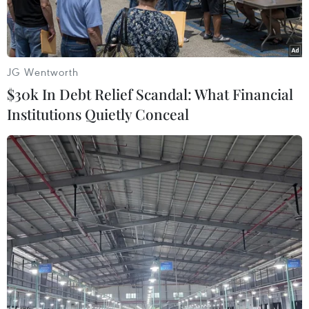
JG Wentworth
$30k In Debt Relief Scandal: What Financial
Institutions Quietly Conceal
Ảnh minh họa. (Nguồn: Vietnam+)
Ngày 7/8, Tòa án Nhân dân thành phố Hà Nội
mở phiên tòa xét xử và tuyên phạt bị cáo
Nguyễn Thị Tuyết (sinh năm 1970, trú huyện
Đại Từ, tỉnh Thái Nguyên cũ) 20 năm tù và Đặng
Hoàng Giao (sinh năm 1958, trú quận Đống Đa