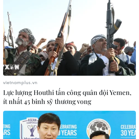
Khẩn trường khám nghiệm
hiện trường, điều tra nguyên nhân
vụ cháy chợ Biên Hòa
06/08/2026 04:37
Nâng cao hiệu quả đấu tranh phòng,
chống tội phạm và vi phạm pháp luật
vietnamplus.vn
06/08/2026 04:13
Lực lượng Houthi tấn công quân đội Yemen,
ít nhất 45 binh sỹ thương vong
Cảnh báo thủ đoạn lừa đảo đưa lao
động thời vụ sang Hàn Quốc
06/08/2026 04:11