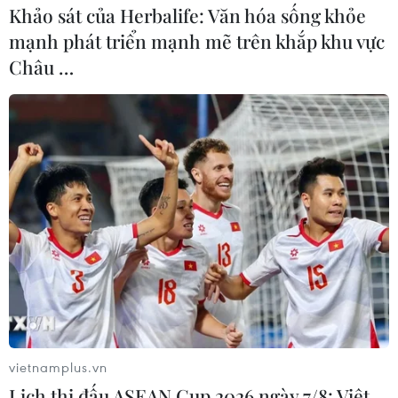
Khảo sát của Herbalife: Văn hóa sống khỏe
mạnh phát triển mạnh mẽ trên khắp khu vực
Châu …
Quảng Trị: Khởi tố vụ án "Lừa đảo chiếm
đoạt tài sản" với số tiền hơn 1 tỷ đồng
22/07/2025 03:14
Bị can Nguyễn Thị Linh, sinh năm 1986, trú tại khu phố 1,
vietnamplus.vn
xã Vĩnh Linh, tỉnh Quảng Trị, bị khởi tố về tội “Lừa đảo
Lịch thi đấu ASEAN Cup 2026 ngày 7/8: Việt