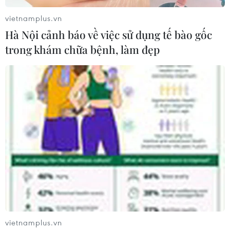
vietnamplus.vn
Hà Nội cảnh báo về việc sử dụng tế bào gốc
trong khám chữa bệnh, làm đẹp
#lừa đảo chiếm đoạt tài sản
#thiên thạch
TP. Hà Nội
Theo dõi VietnamPlus
TIN LIÊN QUAN
vietnamplus.vn