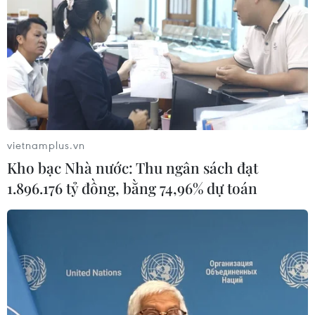
vietnamplus.vn
Kho bạc Nhà nước: Thu ngân sách đạt
1.896.176 tỷ đồng, bằng 74,96% dự toán
TIN CÙNG CHUYÊN MỤC
Di dời hộ dân bị ảnh hưởng bụi, mùi
khét, tiếng ồn từ Trung tâm Điện lực
Vĩnh Tân
07/08/2026 07:10