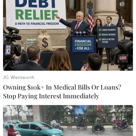
Lượng khách vẫn cao, ngành đường sắt chạy
thêm tàu Thống Nhất, Hải Phòng
TIN LIÊN QUAN
JG Wentworth
Owning $10k+ In Medical Bills Or Loans?
Stop Paying Interest Immediately