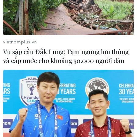
06/08/2026 23:00
An Giang: Cháy lớn ở khu dân cư
khiến 5 căn nhà bị hư hại
06/08/2026 16:12
vietnamplus.vn
Vụ sập cầu Đắk Lung: Tạm ngưng lưu thông
và cấp nước cho khoảng 50.000 người dân
Xem thêm
CƠ QUAN CHỦ QUẢN: THÔNG TẤN XÃ VIỆT NAM
Tổng Biên tập: TRẦN TIẾN DUẨN
Phó Tổng Biên tập: NGUYỄN THỊ TÁM, KHÚC THANH