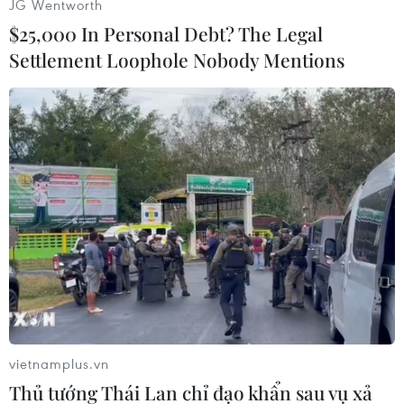
JG Wentworth
$25,000 In Personal Debt? The Legal
Settlement Loophole Nobody Mentions
Trong dịp Tết, việc đảm bảo vệ sinh an toàn
thực phẩm là một trong những điều hết sức
quan trọng. Chỉ cần thực hiện một vài lưu ý để
giúp chúng ta đón Tết vui vẻ và khỏe mạnh bên
người thân và gia đình./.
vietnamplus.vn
(TTX(VN/Vietnam+)
XEM LINK NGUỒN
Thủ tướng Thái Lan chỉ đạo khẩn sau vụ xả