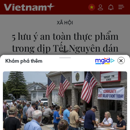
XÃ HỘI
5 lưu ý an toàn thực phẩm
trong dịp Tết Nguyên đán
Khám phá thêm
09/02/2024 02:17
Trong dịp Tết, việc đảm bảo vệ sinh an toàn thực
phẩm là một trong những điều hết sức quan trọng.
Chỉ cần thực hiện một vài lưu ý giúp chúng ta đón
Tết vui vẻ và khỏe mạnh bên người thân và gia
đình.