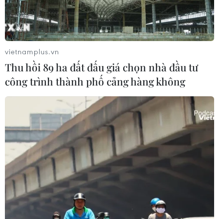
vietnamplus.vn
Thu hồi 89 ha đất đấu giá chọn nhà đầu tư
công trình thành phố cảng hàng không
10 nguyên tắc đảm bảo vệ
sinh an toàn thực phẩm
24/04/2023 09:30
Thực phẩm là nguồn cung cấp các chất dinh dưỡng cho
cơ thể, nhưng nếu thực phẩm không đảm bảo vệ sinh
an toàn thì lại có thể là nguồn gây bệnh, có hại cho sức