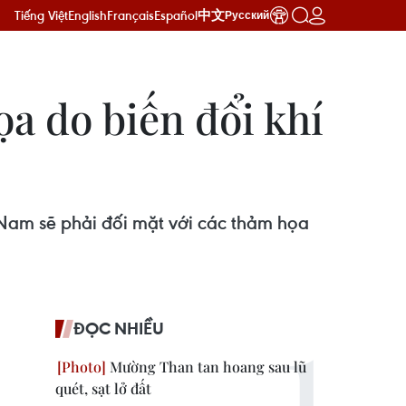
Tiếng Việt
English
Français
Español
中文
Русский
a do biến đổi khí
 Nam sẽ phải đối mặt với các thảm họa
ĐỌC NHIỀU
Mường Than tan hoang sau lũ
quét, sạt lở đất