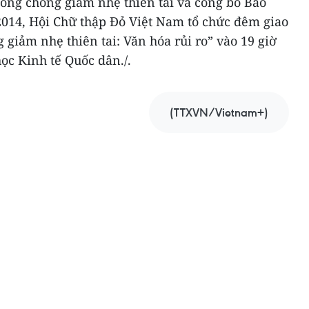
ng chống giảm nhẹ thiên tai và công bố Báo
2014, Hội Chữ thập Đỏ Việt Nam tổ chức đêm giao
 giảm nhẹ thiên tai: Văn hóa rủi ro” vào 19 giờ
học Kinh tế Quốc dân./.
(TTXVN/Vietnam+)