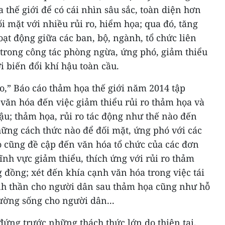
 thế giới để có cái nhìn sâu sắc, toàn diện hơn
i mặt với nhiều rủi ro, hiểm họa; qua đó, tăng
t động giữa các ban, bộ, ngành, tổ chức liên
 trong công tác phòng ngừa, ứng phó, giảm thiểu
ới biến đổi khí hậu toàn cầu.
ro,” Báo cáo thảm họa thế giới năm 2014 tập
 văn hóa đến việc giảm thiểu rủi ro thảm họa và
hậu; thảm họa, rủi ro tác động như thế nào đến
hững cách thức nào để đối mặt, ứng phó với các
o cũng đề cập đến văn hóa tổ chức của các đơn
lĩnh vực giảm thiểu, thích ứng với rủi ro thảm
 đồng; xét đến khía cạnh văn hóa trong việc tái
inh thần cho người dân sau thảm họa cũng như hỗ
rường sống cho người dân...
 đứng trước những thách thức lớn do thiên tai,