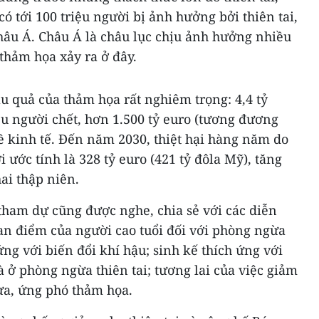
ó tới 100 triệu người bị ảnh hưởng bởi thiên tai,
hâu Á. Châu Á là châu lục chịu ảnh hưởng nhiều
thảm họa xảy ra ở đây.
ậu quả của thảm họa rất nghiêm trọng: 4,4 tỷ
ệu người chết, hơn 1.500 tỷ euro (tương đương
 về kinh tế. Đến năm 2030, thiệt hại hàng năm do
i ước tính là 328 tỷ euro (421 tỷ đôla Mỹ), tăng
ai thập niên.
u tham dự cũng được nghe, chia sẻ với các diễn
an điểm của người cao tuổi đối với phòng ngừa
ng với biến đổi khí hậu; sinh kế thích ứng với
à ở phòng ngừa thiên tai; tương lai của việc giảm
ừa, ứng phó thảm họa.