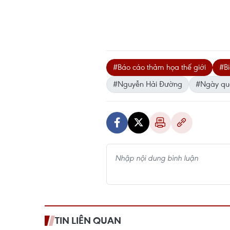
#Báo cáo thảm họa thế giới
#Bi
#Nguyễn Hải Đường
#Ngày quố
TIN LIÊN QUAN