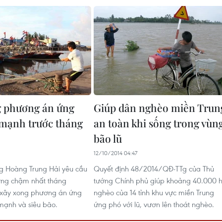
 phương án ứng
Giúp dân nghèo miền Trun
mạnh trước tháng
an toàn khi sống trong vùn
bão lũ
12/10/2014 04:47
g Hoàng Trung Hải yêu cầu
Quyết định 48/2014/QĐ-TTg của Thủ
ơng chậm nhất tháng
tướng Chính phủ giúp khoảng 40.000 
 xây xong phương án ứng
nghèo của 14 tỉnh khu vực miền Trung
mạnh và siêu bão.
ứng phó với lũ, vươn lên thoát nghèo.