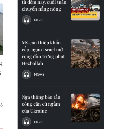
từ đêm nay, cuối tuần
chuyển nắng nóng
NGHE
Mỹ can thiệp khẩn
cấp, ngăn Israel mở
rộng đòn trừng phạt
g
Hezbollah
g
NGHE
Nga thông báo tấn
công căn cứ ngầm
hộ
của Ukraine
NGHE