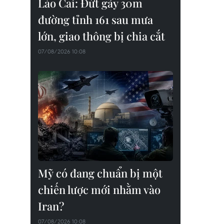
Lào Cai: Đứt gãy 30m
đường tỉnh 161 sau mưa
lớn, giao thông bị chia cắt
07/08/2026 10:08
Mỹ có đang chuẩn bị một
chiến lược mới nhằm vào
Iran?
07/08/2026 10:08