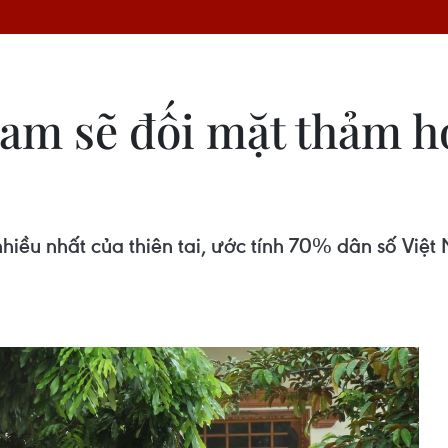
am sẽ đối mặt thảm họ
hiều nhất của thiên tai, ước tính 70% dân số Việt