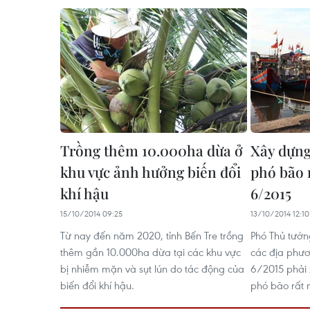
Trồng thêm 10.000ha dừa ở
Xây dựng
khu vực ảnh hưởng biến đổi
phó bão 
khí hậu
6/2015
15/10/2014 09:25
13/10/2014 12:10
Từ nay đến năm 2020, tỉnh Bến Tre trồng
Phó Thủ tướn
thêm gần 10.000ha dừa tại các khu vực
các địa phư
bị nhiễm mặn và sụt lún do tác động của
6/2015 phải
biến đổi khí hậu.
phó bão rất 