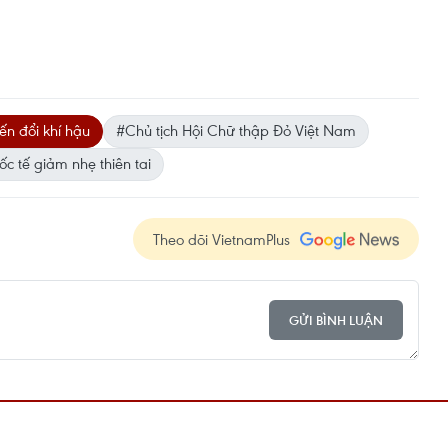
ến đổi khí hậu
#Chủ tịch Hội Chữ thập Đỏ Việt Nam
c tế giảm nhẹ thiên tai
Theo dõi VietnamPlus
GỬI BÌNH LUẬN