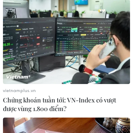
#Liên minh châu Âu
#EU
#Nhiệt điện
#Lượng khí thải
#Tiết kiệm năng lượng
vietnamplus.vn
Chứng khoán tuần tới: VN-Index có vượt
Theo dõi VietnamPlus
được vùng 1.800 điểm?