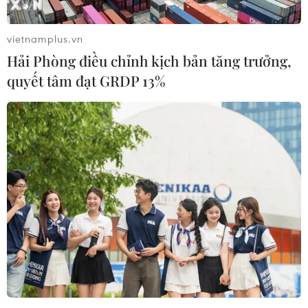
vietnamplus.vn
Hải Phòng điều chỉnh kịch bản tăng trưởng,
quyết tâm đạt GRDP 13%
Phương Tây sẽ tự hủy hoại nền kinh tế do
chính sách năng lượng tồi?
11/06/2019 08:34
Theo mạng tin eurasiareview, Trung Quốc và Ấn Độ sẽ
chứng kiến phương Tây - đứng đầu là Mỹ và Liên minh
châu Âu - tự hại chính mình qua các vấn đề đối nội và
các vấn đề trên phạm vi toàn châu lục.