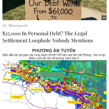
JG Wentworth
$25,000 In Personal Debt? The Legal
Settlement Loophole Nobody Mentions
Khói bốc lên từ các tháp làm mát của nhà máy nhiệt điện ở
Darlton, Anh. (Nguồn: AFP/TTXVN)
Ủy ban châu Âu (EC) ngày 18/6 cho biết 8 trong
số 28 nước thành viên của liên minh này đã
cam kết loại bỏ nhiệt điện vào năm 2030.
Ủy viên châu Âu phụ trách khí hậu và năng