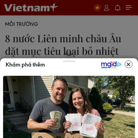
MÔI TRƯỜNG
​8 nước Liên minh châu Âu
đặt mục tiêu loại bỏ nhiệt
điện
Khám phá thêm
Ngọc Hà
19/06/2019 07:34
Trong số các nước EU đưa ra cam kết, Pháp đặt
mục tiêu loại bỏ nhiệt điện sớm nhất, cụ thể là vào
năm 2022, tiếp đó là Italy và Ireland.