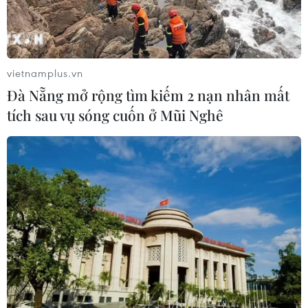
vietnamplus.vn
Đà Nẵng mở rộng tìm kiếm 2 nạn nhân mất
tích sau vụ sóng cuốn ở Mũi Nghê
TIN CÙNG CHUYÊN MỤC
Quảng Trị: Mưa lớn gây ngập cục bộ,
tiềm ẩn nguy cơ lũ quét, sạt lở đất
09/08/2026 09:37