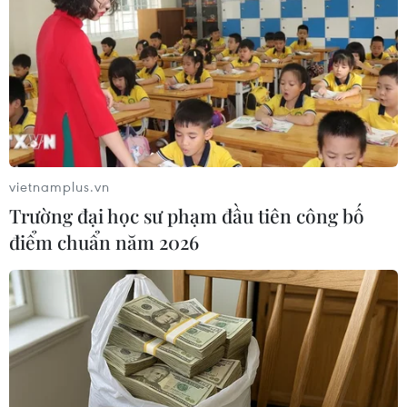
Tổ chức môi trường Sierra Club cho biết kể từ khi Tổng
thống Donald Trump lên nắm quyền điều hành nước Mỹ
hồi tháng 1/2017, đã có 50 nhà máy nhiệt điện than tại
nước này đóng cửa.
vietnamplus.vn
Trường đại học sư phạm đầu tiên công bố
điểm chuẩn năm 2026