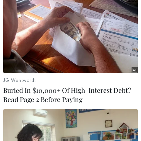
TIN LIÊN QUAN
JG Wentworth
Buried In $10,000+ Of High-Interest Debt?
Read Page 2 Before Paying
50 nhà máy nhiệt điện than đóng cửa dưới
thời Tổng thống Mỹ Trump
10/05/2019 11:27