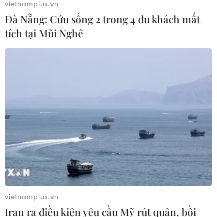
vietnamplus.vn
Đà Nẵng: Cứu sống 2 trong 4 du khách mất
Mưa lớn gây ngập cục bộ, chia cắt
tích tại Mũi Nghê
một số khu vực miền núi Quảng Trị
09/08/2026 04:35
Bão Dolphin gây ảnh hưởng diện
rộng tại miền Đông Trung Quốc
09/08/2026 04:23
Nhật Bản: Sạt lở đất khiến gần 400
du khách mắc kẹt
09/08/2026 03:52
vietnamplus.vn
Iran ra điều kiện yêu cầu Mỹ rút quân, bồi