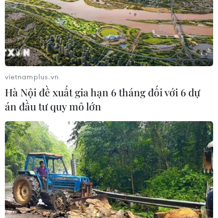
07/08/2026 22:45
Áp thấp nhiệt đới trên vịnh Bắc Bộ sẽ
gây ảnh hưởng thế nào tới Việt Nam?
vietnamplus.vn
07/08/2026 14:38
Hà Nội đề xuất gia hạn 6 tháng đối với 6 dự
án đầu tư quy mô lớn
Nứt núi, Thanh Hóa sơ tán khẩn cấp
nhiều hộ dân
07/08/2026 13:17
Cảnh báo lũ trên lưu vực sông Thao
tại trạm Yên Bái
07/08/2026 11:51