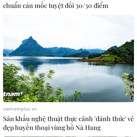
Wales của Australia đang thử nghiệm xây dựng "con
chuẩn cán mốc tuyệt đối 30/30 điểm
đường xanh" đầu tiên trên thế giới tại thành phố Sydney.
vietnamplus.vn
Sân khấu nghệ thuật thực cảnh 'đánh thức' vẻ
đẹp huyền thoại vùng hồ Nà Hang