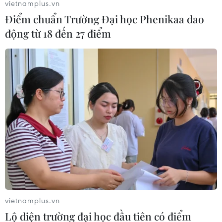
vietnamplus.vn
Điểm chuẩn Trường Đại học Phenikaa dao
động từ 18 đến 27 điểm
Australia thử nghiệm xây dựng 'con đường
xanh' đầu tiên trên thế giới
17/06/2019 22:00
vietnamplus.vn
Các nhà khoa học thuộc trường Đại học New South
Lộ diện trường đại học đầu tiên có điểm