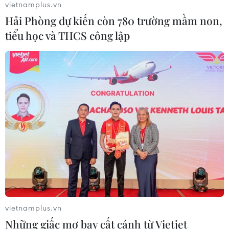
vietnamplus.vn
Hải Phòng dự kiến còn 780 trường mầm non,
Hạn hán nghiêm trọng đe dọa "huyết
tiểu học và THCS công lập
mạch" kinh tế châu Âu
07/08/2026 07:58
Xem thêm
CƠ QUAN CHỦ QUẢN: THÔNG TẤN XÃ VIỆT NAM
Tổng Biên tập: TRẦN TIẾN DUẨN
vietnamplus.vn
Phó Tổng Biên tập: NGUYỄN THỊ TÁM, KHÚC THANH
Những giấc mơ bay cất cánh từ Vietjet
THỦY