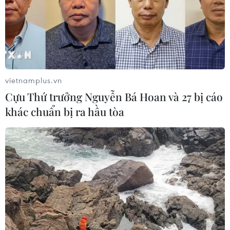
vietnamplus.vn
Cựu Thứ trưởng Nguyễn Bá Hoan và 27 bị cáo
khác chuẩn bị ra hầu tòa