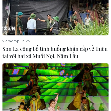
vietnamplus.vn
Sơn La công bố tình huống khẩn cấp về thiên
tai với hai xã Muổi Nọi, Nậm Lầu