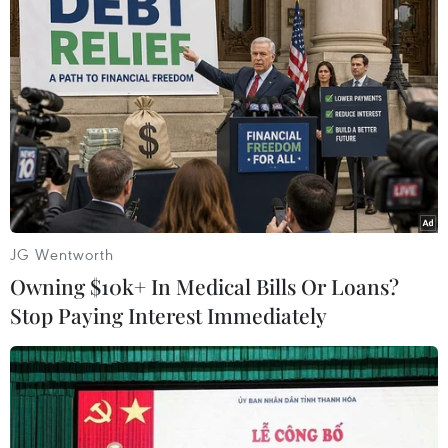
(TTXVN/Vietnam+)
JG Wentworth
Owning $10k+ In Medical Bills Or Loans?
Stop Paying Interest Immediately
#Điện thoại di động
#Điện đàm
#Hồi giáo
#Trung Đông
#Chủ nghĩa khủng bố