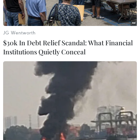
JG Wentworth
$30k In Debt Relief Scandal: What Financial
Institutions Quietly Conceal
Tổng thống Ai Cập Abdel-Fattah El-Sisi và người đồng cấp Mỹ
Donald Trump. (Nguồn: Getty Images)
Tổng thống Ai Cập Abdel-Fattah El-Sisi và người
đồng cấp Mỹ Donald Trump nhất trí tiếp tục các
nỗ lực nhằm đối phó với chủ nghĩa khủng bố