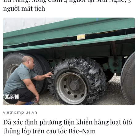
thảo luận về quan hệ song phương và những diễn biến
người mất tích
cập nhật về tình hình Trung Đông.
vietnamplus.vn
Đã xác định phương tiện khiến hàng loạt ôtô
Phản ứng của Việt Nam về tình hình căng
thủng lốp trên cao tốc Bắc-Nam