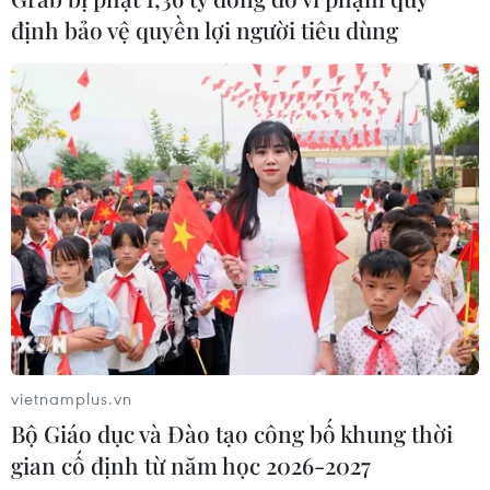
định bảo vệ quyền lợi người tiêu dùng
Lực lượng Houthi tấn công quân đội
Yemen, ít nhất 45 binh sỹ thương
vong
06/08/2026 23:57
Xung đột Israel-Hamas: Ít nhất 300
trẻ em thiệt mạng trong 300 ngày
qua
06/08/2026 22:56
Iran và Oman thống nhất mở lại eo
biển Hormuz trong 60 ngày
vietnamplus.vn
06/08/2026 12:25
Bộ Giáo dục và Đào tạo công bố khung thời
gian cố định từ năm học 2026-2027