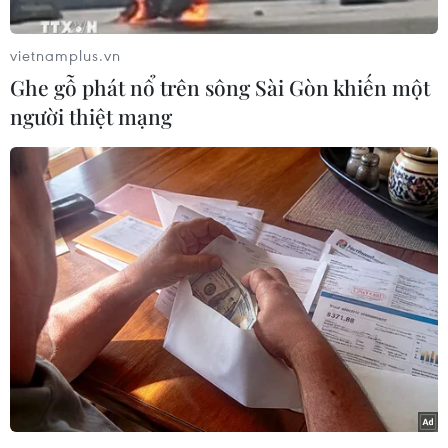
một cách quyết liệt, đồng thời nhấn mạnh tầm
quan trọng của việc phối hợp chống lại các
vietnamplus.vn
nhóm vũ trang và cực đoan, cũng như những
Ghe gỗ phát nổ trên sông Sài Gòn khiến một
quốc gia ủng hộ và hỗ trợ tài chính cho chủ
người thiệt mạng
nghĩa khủng bố.
Người phát ngôn Phủ Tổng thống Ai Cập, ông
Alaa Youssef cho biết trong cuộc điện đàm ngày
9/6, hai nhà lãnh đạo nhất trí cho rằng, chính
sách tiếp tục can thiệp vào vấn đề nội bộ của
các nước khác thông qua việc ủng hộ tư tưởng
cực đoan và các nhóm khủng bố là "không thể
chấp nhận được."
Tổng thống El-Sisi đánh giá cao sự hiện diện của
nhà lãnh đạo Mỹ tại Hội nghị Thượng đỉnh Mỹ-
Arab Hồi giáo hồi tháng trước, sự kiện đặt nền