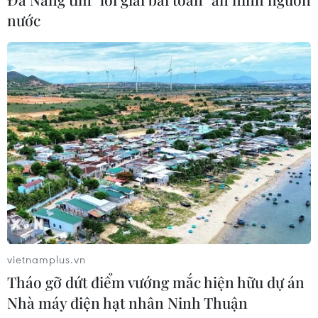
nước
Tổng thống Trump thông báo thời
điểm Mỹ nối lại đàm phán với Iran
03/08/2026 00:50
Iran và Oman sắp đạt thỏa thuận về
tuyến hàng hải mới tại eo biển
Hormuz
02/08/2026 22:47
Xem thêm
vietnamplus.vn
Tháo gỡ dứt điểm vướng mắc hiện hữu dự án
Nhà máy điện hạt nhân Ninh Thuận