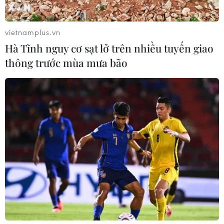
vietnamplus.vn
Hà Tĩnh nguy cơ sạt lở trên nhiều tuyến giao
thông trước mùa mưa bão
Hội nghị SCO 2017 tập trung vào cuộc
chiến chống khủng bố
08/06/2017 01:11
Trợ lý Tổng thống Nga Yuri Ushakov cho biết cuộc chiến
chống khủng bố, tình hình tại Afganistan và Trung Đông
sẽ là những đề tài chính tại Hội nghị thượng đỉnh lãnh
đạo các nước thành viên SCO.