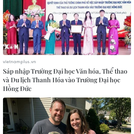
#Tổng thống Ai Cập
#Abdel-Fattah El-Sisi
#Tổng thống Mỹ
#Donald Trump
#tin tức
#tin tức mới nhất
#tin tức 24h
#tin tức mới nhất trong ngày
#tin tức thời sự
#tin tức hot
#tin tức an ninh
#tin tức hot
#an ninh
#an ninh nghệ an
#thời sự
#thời sự hôm nay
#bản tin thời sự
#tội phạm
#truy nã
vietnamplus.vn
#tội phạm hình sự
#công an
#vụ án
#phạm pháp
Sáp nhập Trường Đại học Văn hóa, Thể thao
#pháp luật
#pháp đình
#an ninh xã hội
và Du lịch Thanh Hóa vào Trường Đại học
#xã hội chính trị
#VietnamPlus Vietnam
#Plus
Hồng Đức
Ai Cập
Mỹ
Theo dõi VietnamPlus