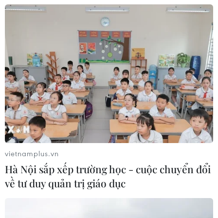
CƠ QUAN CHỦ QUẢN: THÔNG TẤN XÃ VIỆT NAM
Tổng Biên tập: TRẦN TIẾN DUẨN
Phó Tổng Biên tập: NGUYỄN THỊ TÁM, KHÚC THANH
THỦY
Sở hữu trí tuệ
Quy định sử dụng
RSS
Hỗ trợ
Ngôn ngữ
TTXVN
Dịch vụ tin
Quảng cáo
vietnamplus.vn
Liên hệ
Hà Nội sắp xếp trường học - cuộc chuyển đổi
về tư duy quản trị giáo dục
Giấy phép số: 1374/GP-BTTTT do Bộ Thông tin và Truyền thông