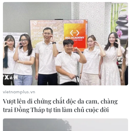
thẳng ngoại giao ở Qatar
09/06/2017 11:41
Việt Nam mong muốn các nước sớm thiết lập đối thoại
nhằm tìm ra các giải pháp đảm bảo lợi ích của tất cả
các bên liên quan, vì lợi ích của nhân dân các nước.
vietnamplus.vn
Vượt lên di chứng chất độc da cam, chàng
trai Đồng Tháp tự tin làm chủ cuộc đời