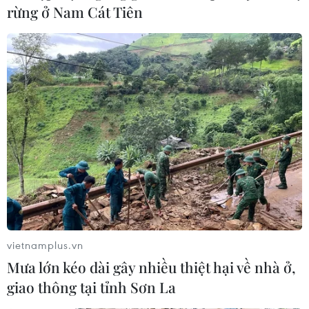
15/07/2020 07:29
rừng ở Nam Cát Tiên
Vắcxin phòng dịch COVID-19 đã cho kết quả khả quan
ở giai đoạn 1 và đang chuẩn bị bước vào giai đoạn thử
nghiệm cuối cùng ở người.
vietnamplus.vn
Mưa lớn kéo dài gây nhiều thiệt hại về nhà ở,
giao thông tại tỉnh Sơn La