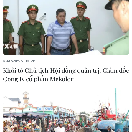
Australia xét nghiệm máu xác định người
vietnamplus.vn
nhiễm COVID-19 trong 20 phút
Khởi tố Chủ tịch Hội đồng quản trị, Giám đốc
17/07/2020 10:37
Công ty cổ phần Mekolor
Bộ xét nghiệm này - sử dụng 25 micro lít huyết tương từ
các mẫu máu, để tìm kiếm ngưng tụ, tức một khối hồng
huyết cầu do virus SARS-CoV-2 tạo ra.