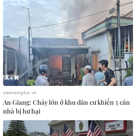
bệnh tại Victoria và Sydney. Tuy nhiên, giới
chức địa phương vẫn khuyến cáo người dân và
du khách tiếp tục tuân thủ việc giữ khoảng cách
nhằm không để dịch bệnh lây lan mạnh hơn.
Tính đến nay, Lãnh thổ phía Bắc mới ghi nhận
31 ca mắc COVID-19, mức thấp nhất ở Australia,
và cũng đã ghi nhận những tiến triển trong việc
nới lỏng các hạn chế phòng dịch COVID-19.
Sri Lanka tuyên bố không tái áp đặt lệnh
vietnamplus.vn
phong tỏa
An Giang: Cháy lớn ở khu dân cư khiến 5 căn
Cùng ngày, Chính phủ Sri Lanka khẳng định sẽ
nhà bị hư hại
không phong tỏa hoặc áp đặt lệnh giới nghiêm
sau khi phát hiện các ca lây nhiễm mới ở nước
này.