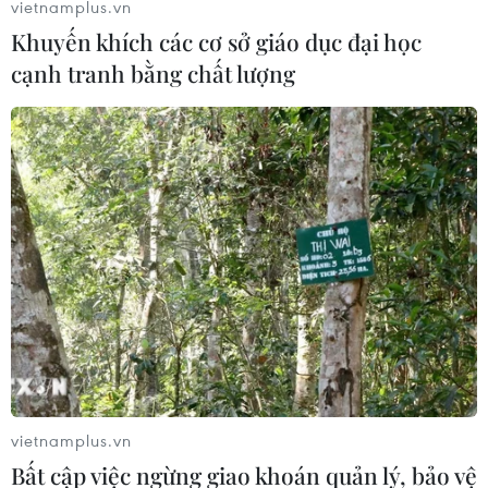
vietnamplus.vn
làm tăng đột biến virus.
Khuyến khích các cơ sở giáo dục đại học
cạnh tranh bằng chất lượng
Vắcxin phòng COVID-19 được thử
vietnamplus.vn
nghiệm trên người
Bất cập việc ngừng giao khoán quản lý, bảo vệ