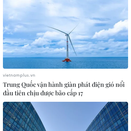
vietnamplus.vn
Trung Quốc vận hành giàn phát điện gió nổi
đầu tiên chịu được bão cấp 17
TIN CÙNG CHUYÊN MỤC
Chó "không gây dị ứng" - bước tiến
mới của công nghệ chỉnh sửa gene
06/08/2026 13:42