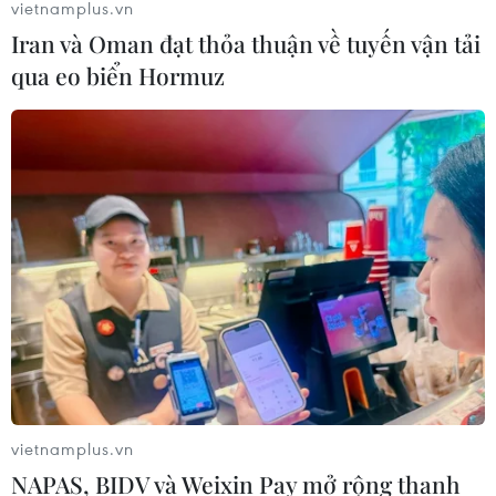
vietnamplus.vn
Iran và Oman đạt thỏa thuận về tuyến vận tải
qua eo biển Hormuz
vietnamplus.vn
NAPAS, BIDV và Weixin Pay mở rộng thanh