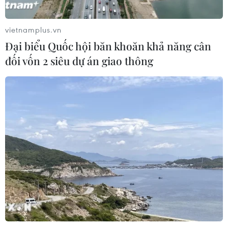
Liệu pháp miễn dịch mở ra hướng
điều trị bệnh Alzheimer
vietnamplus.vn
16/07/2026 23:00
Đại biểu Quốc hội băn khoăn khả năng cân
đối vốn 2 siêu dự án giao thông
Đồng Tháp: Cấy mô mở hướng nâng
tầm ngành hàng hoa cảnh Sa Đéc
16/07/2026 01:20
Đột phá dùng ánh sáng "đánh thức"
tế bào ung thư ngủ đông
06/07/2026 02:08
Australia thử nghiệm liệu pháp tế