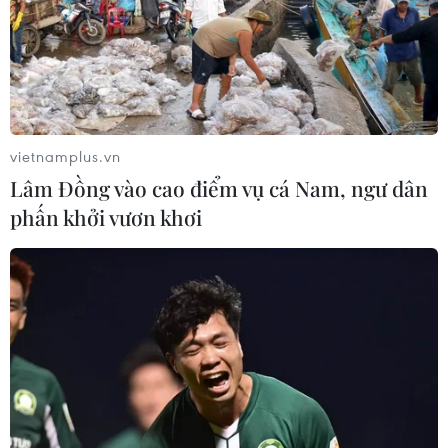
vietnamplus.vn
Lâm Đồng vào cao điểm vụ cá Nam, ngư dân
phấn khởi vươn khơi
Nga bác cáo buộc tin tặc đánh cắp bí mật
sản xuất vắcxin phòng COVID
17/07/2020 10:51
Ông Dmitriev khẳng định Moskva không cần thiết đánh
cắp các bí mật nghiên cứu bởi nước này đã đạt được
thỏa thuận với AstraZeneca sản xuất vắcxin của hãng
dược phẩm này tại Nga.