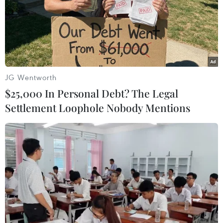
hơn hai tháng để khống chế dịch bệnh.
Giới chức nước này cho biết sẽ mở lại các
chuyến bay quốc tế vào tháng tới khi tiến trình
đưa công dân hồi hương kết thúc./.
JG Wentworth
(TTXVN/Vietnam+)
$25,000 In Personal Debt? The Legal
Settlement Loophole Nobody Mentions