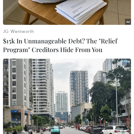
JG Wentworth
$15k In Unmanageable Debt? The "Relief
Program" Creditors Hide From You
Chuyển bệnh nhân nghi mắc COVID-19 vào một bệnh viện ở
New Delhi, Ấn Độ ngày 10/7/2020. (Ảnh: THX/TTXVN)
Công ty dược phẩm Zydus Cadila của Ấn Độ đặt
mục tiêu trong tháng Hai hoặc tháng 3/2021 sẽ
hoàn thành các thử nghiệm giai đoạn cuối đối
với vắcxin ZyCov-D phòng bệnh viêm đường hô
hấp cấp COVID-19, đồng thời tiến tới sản xuất