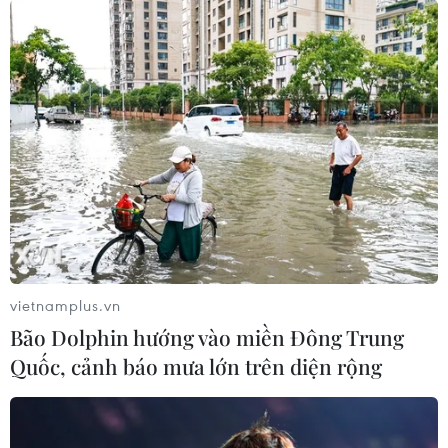
Vắcxin COVID-19 của Trung Quốc sắp
hoàn tất thử nghiệm lâm sàng
16/07/2020 14:47
Vắcxin của Sinopharm đã vượt qua hai giai đoạn thử
nghiệm đầu tiên, với kết quả 100% các tình nguyện viên
phát triển kháng thể sau khi dùng hai liều vắcxin trong
28 ngày.
vietnamplus.vn
Bão Dolphin hướng vào miền Đông Trung
Quốc, cảnh báo mưa lớn trên diện rộng