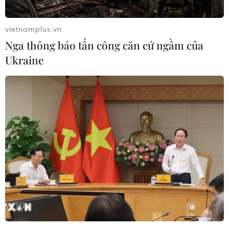
vietnamplus.vn
Nga thông báo tấn công căn cứ ngầm của
Ukraine
Mỹ xác định gene quan trọng trong kháng
thể virus SARS-CoV-2
14/07/2020 03:40
Các nhà khoa học đã phát hiện ra rằng gene IGHV3-53
chính là gene thuộc nhóm gene IGHV được sử dụng
thường xuyên nhất để nhắm mục tiêu RBD của protein