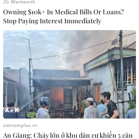
JG Wentworth
đạtđược tỷ lệ tăng trưởng doanh thu đều đặn là
Owning $10k+ In Medical Bills Or Loans?
12,5% mỗi năm./.
Stop Paying Interest Immediately
Văn Hưng (Vietnam+)
vietnamplus.vn
An Giang: Cháy lớn ở khu dân cư khiến 5 căn