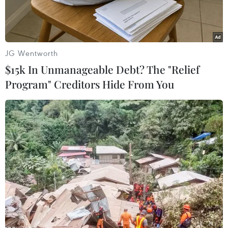
Theothống kê của BCG, Internet chiếm tới 8,3%
trong nền kinh tế của Anh, đây là tỷ lệ lớn nhất
trong tất cả những nước nằm trong G20 của
JG Wentworth
thếgiới.
$15k In Unmanageable Debt? The "Relief
Program" Creditors Hide From You
Trong năm 2010, “hệ thống kinh tế Internet”
của Anh có giá trị 121 tỷ bảng Anh, tương
đương 2.000 bảng Anh mỗi người.
Thành tích này cao hơn các mảng chăm sóc sức
khỏe, xây dựng hay giáo dục tại quốc gia Tây
Bắc Âu này.
Bên cạnh đó, Anh cũng là nước có lượng bán lẻ
trực tuyến vượt trội so với các nền kinh tế hàng