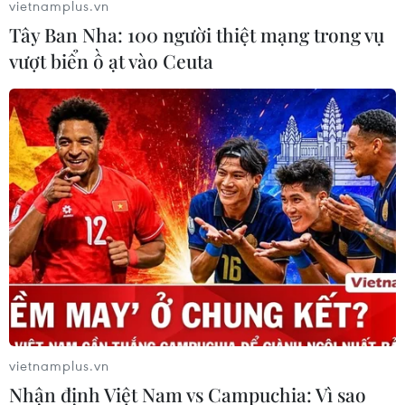
vietnamplus.vn
06/08/2026 06:24
Tây Ban Nha: 100 người thiệt mạng trong vụ
vượt biển ồ ạt vào Ceuta
Đồng USD trước bước ngoặt do đồng
yen mạnh lên và số liệu việc làm Mỹ
06/08/2026 05:14
Tây Ninh: Tạo điều kiện hình thành
doanh nghiệp công nghệ chiến lược
06/08/2026 04:45
Chủ động nguồn điện phục vụ Hội
nghị cấp cao APEC 2027
vietnamplus.vn
06/08/2026 04:31
Nhận định Việt Nam vs Campuchia: Vì sao