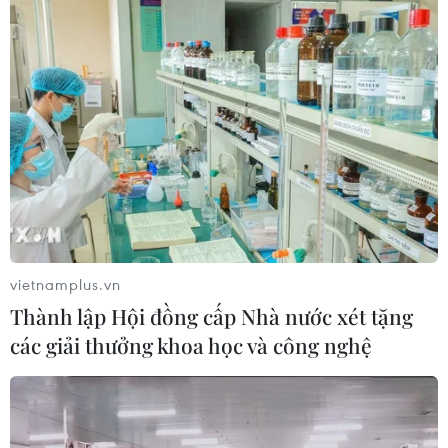
Kim ngạch xuất khẩu vượt mốc 100
tỷ USD, Hàn Quốc lập kỷ lục thặng
dư vãng lai
06/08/2026 03:34
Xem thêm
vietnamplus.vn
Thành lập Hội đồng cấp Nhà nước xét tặng
CƠ QUAN CHỦ QUẢN: THÔNG TẤN XÃ VIỆT NAM
các giải thưởng khoa học và công nghệ
Tổng Biên tập: TRẦN TIẾN DUẨN
Phó Tổng Biên tập: NGUYỄN THỊ TÁM, KHÚC THANH
THỦY