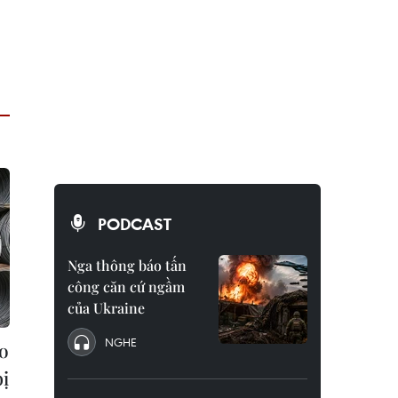
PODCAST
Nga thông báo tấn
công căn cứ ngầm
của Ukraine
NGHE
do
bị