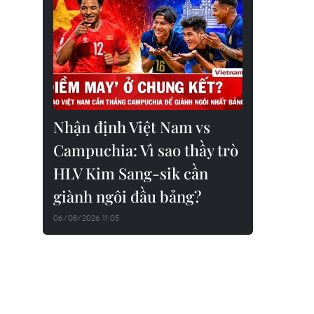
Nhận định Việt Nam vs
Campuchia: Vì sao thầy trò
HLV Kim Sang-sik cần
giành ngôi đầu bảng?
06/08/2026 11:05