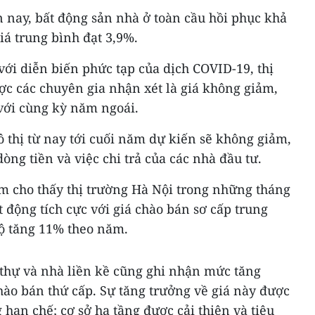
 nay, bất động sản nhà ở toàn cầu hồi phục khả
á trung bình đạt 3,9%.
với diễn biến phức tạp của dịch COVID-19, thị
ợc các chuyên gia nhận xét là giá không giảm,
với cùng kỳ năm ngoái.
đô thị từ nay tới cuối năm dự kiến sẽ không giảm,
dòng tiền và việc chi trả của các nhà đầu tư.
am cho thấy thị trường Hà Nội trong những tháng
động tích cực với giá chào bán sơ cấp trung
hộ tăng 11% theo năm.
t thự và nhà liền kề cũng ghi nhận mức tăng
ào bán thứ cấp. Sự tăng trưởng về giá này được
hạn chế; cơ sở hạ tầng được cải thiện và tiêu