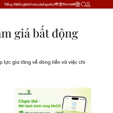
Tiếng Việt
English
Français
Español
中文
Русский
ảm giá bất động
 lực gia tăng về dòng tiền và việc chi