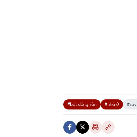
#bất đống sản
#nhà ở
#savi