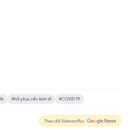
lls
#hồi phục nền kinh tế
#COVID 19
Theo dõi VietnamPlus