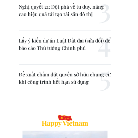
Nghị quyết 21: Đột phá về tư duy, nâng
cao hiệu quả tái tạo tài sản đô thị
Lấy ý kiến dự án Luật Đất đai (sửa đổi) để
báo cáo Thủ tướng Chính phủ
Đề xuất chấm dứt quyền sở hữu chung cư
khi công trình hết hạn sử dụng