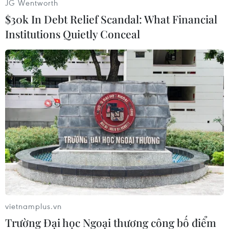
JG Wentworth
sử dụngnguồn tiết kiệm./.
$30k In Debt Relief Scandal: What Financial
Institutions Quietly Conceal
Văn Hưng (Vietnam+)
vietnamplus.vn
Trường Đại học Ngoại thương công bố điểm
#Apple
#TSMC
#Đối tác sản xuất chip
#Linh kiện