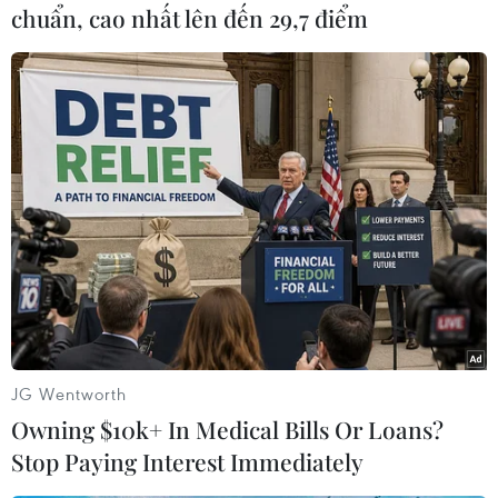
chuẩn, cao nhất lên đến 29,7 điểm
Theo dõi VietnamPlus
TIN CÙNG CHUYÊN MỤC
Trí tuệ nhân tạo tạo virus mới tiêu
diệt vi khuẩn kháng thuốc
JG Wentworth
09/08/2026 07:45
Owning $10k+ In Medical Bills Or Loans?
Stop Paying Interest Immediately