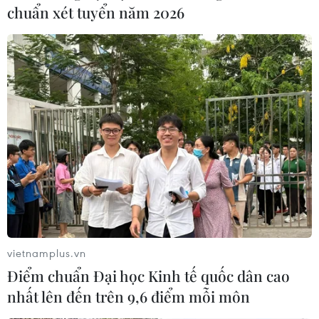
chuẩn xét tuyển năm 2026
Trung Quốc vận hành giàn phát điện
gió nổi đầu tiên chịu được bão cấp 17
06/08/2026 11:20
Cao điểm "100 ngày chuyển đổi số":
Chuyển động từ cơ sở
06/08/2026 09:48
Israel và Việt Nam hợp tác trong
vietnamplus.vn
ngành bán dẫn và công nghệ cao
Điểm chuẩn Đại học Kinh tế quốc dân cao
06/08/2026 09:40
nhất lên đến trên 9,6 điểm mỗi môn