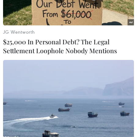
tục có động thái“xa rời” đối tác cung cấp linh
kiện Samsung hơn nữa, bằng việc chuyển sang
lựachọn hãng Taiwan Semiconductor
Manufacturing Co. Ltd (TSMC).
JG Wentworth
$25,000 In Personal Debt? The Legal
Trong thời gian qua, Samsung đã giữ vai trò rất
Settlement Loophole Nobody Mentions
quan trọng trong chuỗicung ứng linh kiện cho
Apple, khi mỗi thiết bị iOS đều dùng vi xử lý do
Samsungsản xuất.
Nhưng với những bất đồng sâu sắc do sự cạnh
tranh trực tiếp giữa 2 hãngtrên thị trường thiết
bị cầm tay nên theo chuyên gia Hsu, “Quả táo”
sẽ không thểduy trì lâu dài được mối quan hệ
với đối thủ của họ.