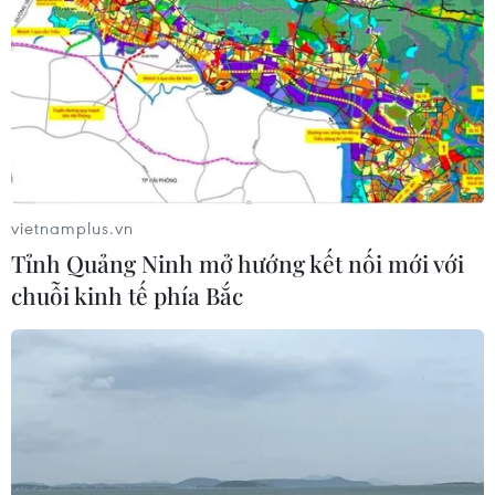
Sở hữu trí tuệ
Quy định sử dụng
RSS
Hỗ trợ
Ngôn ngữ
TTXVN
Dịch vụ tin
Quảng cáo
Liên hệ
vietnamplus.vn
Tỉnh Quảng Ninh mở hướng kết nối mới với
Giấy phép số: 1374/GP-BTTTT do Bộ Thông tin và Truyền thông
chuỗi kinh tế phía Bắc
cấp ngày 11/9/2008.
Quảng cáo: Phó TBT Nguyễn Thị Tám: 093.5958688, Email:
tamvna@gmail.com
Điện thoại: (024) 39411349 - (024) 39411348, Fax: (024)
39411348
Email:
vietnamplus2008@gmail.com
© Bản quyền thuộc về VietnamPlus, TTXVN. Cấm sao chép dưới