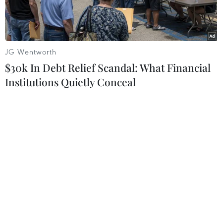
JG Wentworth
$30k In Debt Relief Scandal: What Financial
Institutions Quietly Conceal
Quang cảnh hội nghị tại điểm cầu các nước ASEAN và Hà Nội.
(Ảnh: Phan Tuấn Anh/TTXVN)
Tại Hội nghị Bộ trưởng Năng lượng Cấp cao
Đông Á lần thứ 14 (EAS EMM lần thứ 14) diễn ra
chiều 20/11, các Bộ trưởng, trưởng đoàn các