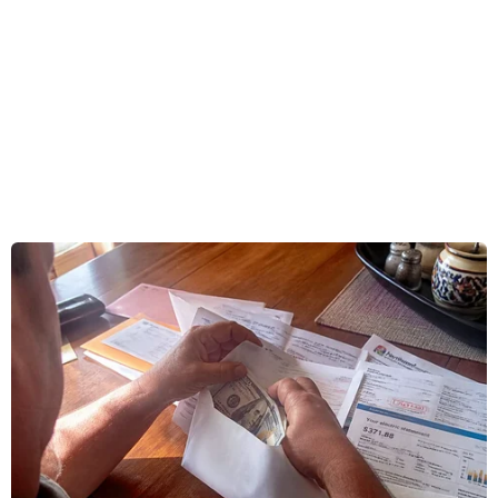
nước tái khẳng định tầm quan trọng của việc
đảm bảo nguồn cung cấp ổn định và năng
lượng sạch với mức giá hợp lý để hỗ trợ các hoạt
động kinh tế và cuộc sống hàng ngày, bao gồm
việc sử dụng tất cả các nguồn năng lượng và
công nghệ trong thời gian đại dịch bùng phát.
Thứ trưởng Bộ Công Thương Việt Nam Đặng
Hoàng An chủ trì Hội nghị. Hội nghị có sự tham
dự của các Bộ trưởng và Quan chức cấp cao phụ
trách về năng lượng của các nước Đông Á từ các
nước thành viên ASEAN, Australia, Trung Quốc,
Nhật Bản, Hàn Quốc, New Zealand, Liên bang
Nga, Hoa Kỳ và Phó Tổng Thư ký ASEAN cùng
tham dự.
Nhận thức ngành năng lượng của khu vực Đông