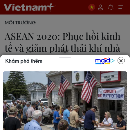
MÔI TRƯỜNG
ASEAN 2020: Phục hồi kinh
tế và giảm phát thải khí nhà
kính
Khám phá thêm
Uyên Hương-Mai Ly
20/11/2020 14:16
Các Bộ trưởng, trưởng đoàn các nước đã ghi nhận
sự cần thiết phải theo đuổi một chính sách năng
lượng thực tế và thực dụng để đạt được mục tiêu
phục hồi kinh tế và giảm phát thải khí nhà kính.