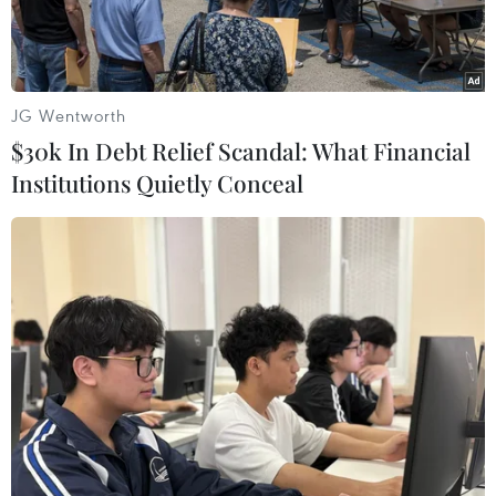
JG Wentworth
$30k In Debt Relief Scandal: What Financial
Institutions Quietly Conceal
Một điểm qua biên giới giữa Armenia và Azerbaijan. (Nguồn:
Reuters)
Azerbaijan và Armenia đã đạt bước tiến liên
quan đến khu vực biên giới tranh chấp trong
cuộc đàm phán ngày 19/4.