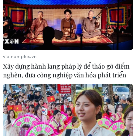
TIN CÙNG CHUYÊN MỤC
Tổng Bí thư, Chủ tịch nước Tô Lâm
vietnamplus.vn
bắt đầu thăm cấp Nhà nước Australia
Xây dựng hành lang pháp lý để tháo gỡ điểm
09/08/2026 12:05
nghẽn, đưa công nghiệp văn hóa phát triển
Australia điều tra vụ hai máy bay suýt
va chạm tại sân bay Sydney
09/08/2026 07:04