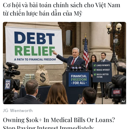
Cơ hội và bài toán chính sách cho Việt Nam
tiếp tục đàm phán hòa
từ chiến lược bán dẫn của Mỹ
bình sau cuộc gặp ở Berlin
Bộ Ngoại giao Đức đánh giá thỏa
thuận tiếp tục theo đuổi các cuộc
đàm phán là “dấu hiệu rất tốt,"
đồng thời cho biết Armenia và
Azerbaijan muốn làm việc từng
bước để hướng tới thỏa thuận hòa
bình.
(TTXVN/Vietnam+)
JG Wentworth
Owning $10k+ In Medical Bills Or Loans?
Stop Paying Interest Immediately