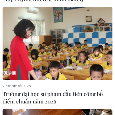
#Azerbaijan
#Armenia
#ngôi làng tranh chấp
#biên giới tranh chấp
Armenia
Azerbaijan
vietnamplus.vn
Trường đại học sư phạm đầu tiên công bố
Theo dõi VietnamPlus
điểm chuẩn năm 2026