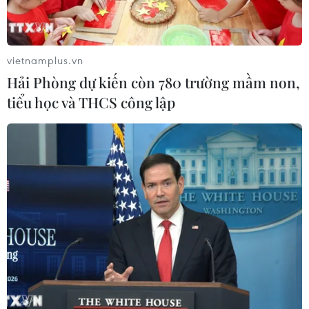
Xem thêm
vietnamplus.vn
Hải Phòng dự kiến còn 780 trường mầm non,
tiểu học và THCS công lập
CƠ QUAN CHỦ QUẢN: THÔNG TẤN XÃ VIỆT NAM
Tổng Biên tập: TRẦN TIẾN DUẨN
Phó Tổng Biên tập: NGUYỄN THỊ TÁM, KHÚC THANH
THỦY
Sở hữu trí tuệ
Quy định sử dụng
RSS
Hỗ trợ
Ngôn ngữ
TTXVN
Dịch vụ tin
Quảng cáo