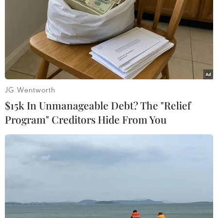
28/02/2024 13:22
Cuộc gặp đã được lên kế hoạch theo sự nhất trí 3 bên
mà Thủ tướng Armenia Nikol Pashinyan và Tổng thống
Azerbaijan Ilham Aliyev, cùng Thủ tướng Đức làm trung
gian, đạt được ở Munich hồi đầu tháng này.
JG Wentworth
$15k In Unmanageable Debt? The "Relief
Program" Creditors Hide From You