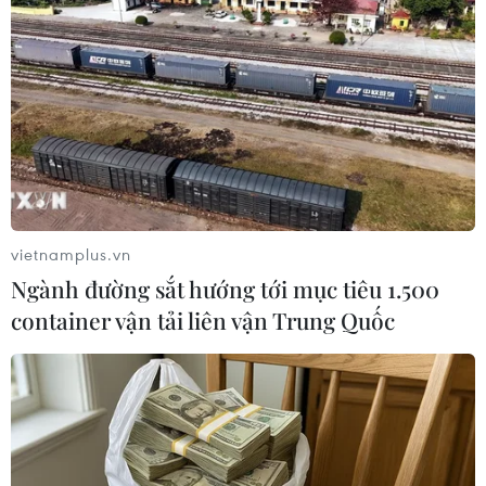
TIN LIÊN QUAN
vietnamplus.vn
Ngành đường sắt hướng tới mục tiêu 1.500
container vận tải liên vận Trung Quốc
Ngoại trưởng Armenia-Azerbaijan bắt
đầu đàm phán hiệp ước hòa bình tại Đức