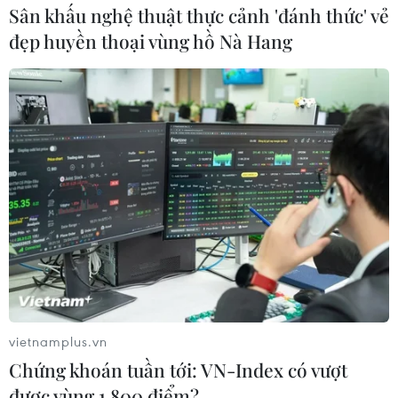
Sân khấu nghệ thuật thực cảnh 'đánh thức' vẻ
đẹp huyền thoại vùng hồ Nà Hang
vietnamplus.vn
Chứng khoán tuần tới: VN-Index có vượt
được vùng 1.800 điểm?