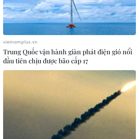
vietnamplus.vn
Trung Quốc vận hành giàn phát điện gió nổi
đầu tiên chịu được bão cấp 17
NOAA: Tháng 7 năm nay là tháng nóng
nhất trong lịch sử Trái Đất
16/08/2019 01:23
Nhiệt độ trung bình toàn cầu trong tháng Bảy cao hơn
0,95 độ C so với mức trung bình của thế kỷ 20 là 15,8
độ C, khiến nó trở thành tháng bảy nóng nhất nếu tính
từ năm 1880.