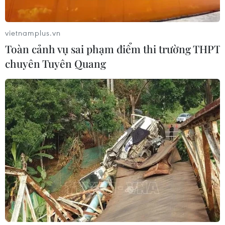
vietnamplus.vn
Toàn cảnh vụ sai phạm điểm thi trường THPT
TIN CÙNG CHUYÊN MỤC
chuyên Tuyên Quang
Đắk Lắk truy quét, xử lý tình trạng
phá rừng, lấn chiếm đất rừng
06/08/2026 12:36
Cảnh báo mưa cường độ lớn trên
100mm tại Bắc Bộ, Thanh Hóa và
Nghệ An
06/08/2026 10:23