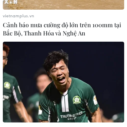
Tại Trung Bộ, ngày 19/8, do ảnh hưởng của đới
gió Tây Nam gây hiệu ứng phơn nên ở các tỉnh
vietnamplus.vn
ven biển Trung Bộ có nắng nóng, có nơi có
Cảnh báo mưa cường độ lớn trên 100mm tại
nắng nóng gay gắt với nhiệt độ cao nhất phổ
Bắc Bộ, Thanh Hóa và Nghệ An
biến trong khoảng từ 35-37 độ C, có nơi trên 38
độ C; thời gian có nhiệt độ trên 35 độ C từ 11-16
giờ. Nắng nóng còn có khả năng kéo dài trong
nhiều ngày tới.
Do ảnh hưởng của nắng nóng nên có nhiều
nguy cơ xảy ra cháy nổ, hỏa hoạn ở khu vực dân
cư; nguy cơ cao xảy ra cháy rừng ở các tỉnh
Trung Bộ.
[Chiều tối và đêm 18/8, các khu vực trong cả
nước đều có mưa dông]