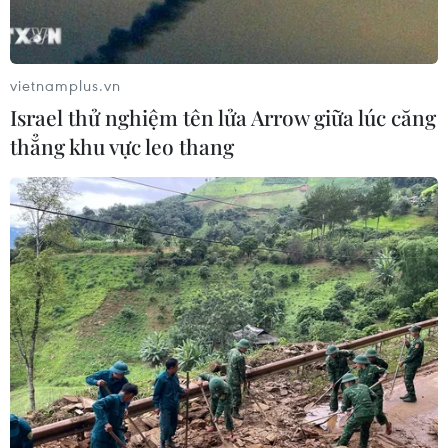
vietnamplus.vn
Israel thử nghiệm tên lửa Arrow giữa lúc căng
thẳng khu vực leo thang
Bắc Bộ có mưa rào và dông diện rộng,
Trung Bộ nắng nóng gay gắt
17/08/2019 01:37
Do ảnh hưởng của hội tụ gió lên đến mực 5.000m nên