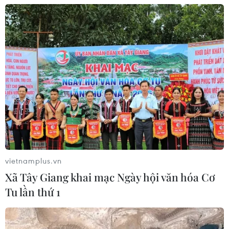
06/08/2026 03:47
Mưa lớn kéo dài gây thiệt hại khoảng
15 tỷ đồng tại Tuyên Quang
06/08/2026 03:03
Quảng Trị ưu tiên đầu tư hoàn thiện
hệ thống xử lý nước thải cụm công
nghiệp
vietnamplus.vn
06/08/2026 03:03
Xã Tây Giang khai mạc Ngày hội văn hóa Cơ
Tu lần thứ 1
Pháp mở các điểm tắm sông
phục vụ người dân trong mùa Hè