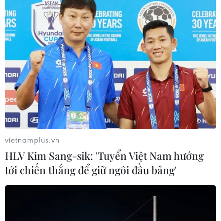
nhất từ 31-34 độ C./.
(TTXVN/Vietnam+)
vietnamplus.vn
HLV Kim Sang-sik: 'Tuyển Việt Nam hướng
tới chiến thắng để giữ ngôi đầu bảng'
#Nắng nóng
#Bắc Bộ
#Đới gió Tây Nam