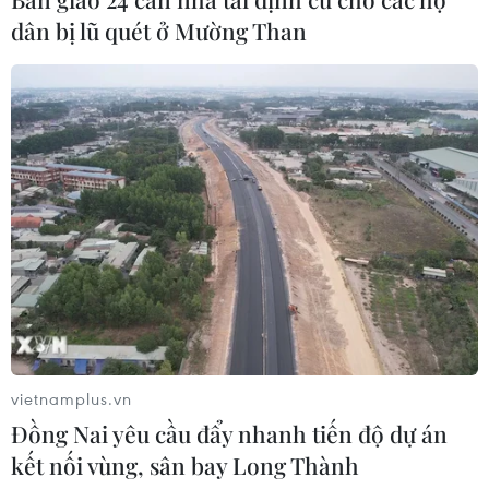
dân bị lũ quét ở Mường Than
CƠ QUAN CHỦ QUẢN: THÔNG TẤN XÃ VIỆT NAM
Tổng Biên tập: TRẦN TIẾN DUẨN
Phó Tổng Biên tập: NGUYỄN THỊ TÁM, KHÚC THANH
THỦY
Sở hữu trí tuệ
Quy định sử dụng
RSS
Hỗ trợ
vietnamplus.vn
Ngôn ngữ
TTXVN
Đồng Nai yêu cầu đẩy nhanh tiến độ dự án
Dịch vụ tin
Quảng cáo
kết nối vùng, sân bay Long Thành
Liên hệ