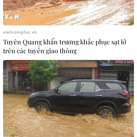
vietnamplus.vn
Tuyên Quang khẩn trương khắc phục sạt lở
trên các tuyến giao thông
Ảnh minh họa. (Nguồn: Vietnam+)
Trung tâm Dự báo Khí tượng Thủy văn quốc gia
cho biết ngày 19/8 các khu vực trong cả nước
ngày nắng, mưa và dông xuất hiện vào chiều tối
và đêm, đề phòng khả năng xảy ra lốc, sét và
gió giật mạnh tại Bắc Bộ và Trung Bộ.