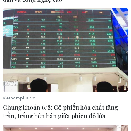
Khu vực Bắc Bộ có mưa lớn kèm dông lốc,
Trung Bộ nắng nóng
18/08/2019 01:20
Tại Trung Bộ, do ảnh hưởng của đới gió Tây Nam gây
hiệu ứng phơn nên ở các tỉnh ven biển Trung Bộ có
nắng nóng, có nơi có nắng nóng gay gắt, có nơi trên 38
độ C.
vietnamplus.vn
Chứng khoán 6/8: Cổ phiếu hóa chất tăng
trần, trắng bên bán giữa phiên đỏ lửa