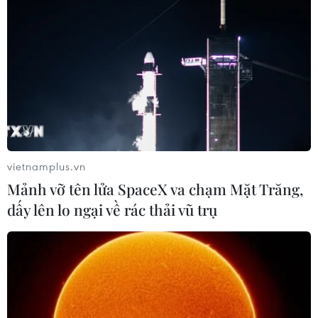
#Mưa dông
#Chỉ số tia cực tím
Theo dõi VietnamPlus
vietnamplus.vn
Mảnh vỡ tên lửa SpaceX va chạm Mặt Trăng,
TIN LIÊN QUAN
dấy lên lo ngại về rác thải vũ trụ