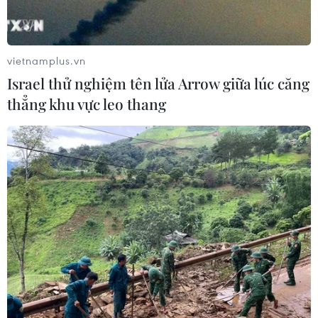
giác hanh khô.
vietnamplus.vn
Israel thử nghiệm tên lửa Arrow giữa lúc căng
thẳng khu vực leo thang