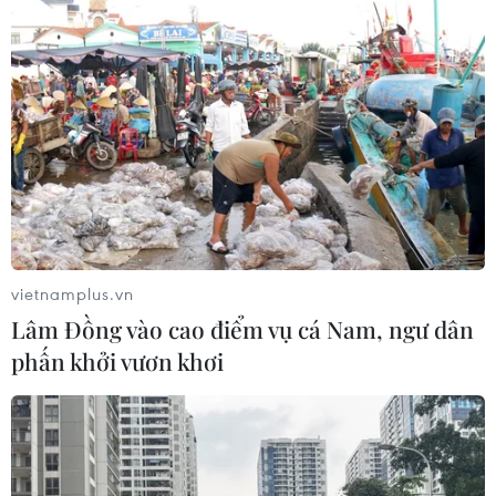
Italy nâng báo động đỏ trên toàn bộ
27 thành phố do nắng nóng kỷ lục
05/08/2026 06:31
Động đất mạnh làm rung chuyển
miền Nam Philippines
05/08/2026 05:29
vietnamplus.vn
Lâm Đồng vào cao điểm vụ cá Nam, ngư dân
phấn khởi vươn khơi
Thời tiết miền Bắc sẽ ảnh
hưởng ra sao khi bão số 3 Kujira đi
vào Biển Đông?
05/08/2026 04:56