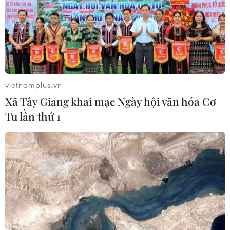
Italy: Hai trận động đất liên tiếp làm
rung chuyển khu vực gần tháp
nghiêng Pisa
04/08/2026 22:41
vietnamplus.vn
Xem thêm
Xã Tây Giang khai mạc Ngày hội văn hóa Cơ
Tu lần thứ 1
CƠ QUAN CHỦ QUẢN: THÔNG TẤN XÃ VIỆT NAM
Tổng Biên tập: TRẦN TIẾN DUẨN
Phó Tổng Biên tập: NGUYỄN THỊ TÁM, KHÚC THANH
THỦY