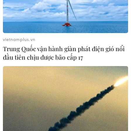
vietnamplus.vn
Trung Quốc vận hành giàn phát điện gió nổi
đầu tiên chịu được bão cấp 17
Các tỉnh miền Bắc đêm và sáng sớm se
lạnh, ngày nắng hanh
24/09/2014 01:16
Các tỉnh miền Bắc đang có thời tiết đặc trưng của mùa
Thu, đêm và sáng sớm se lạnh, ban ngày trời trong
xanh, nắng vàng, tuy nhiên vì độ ẩm thấp nên có cảm