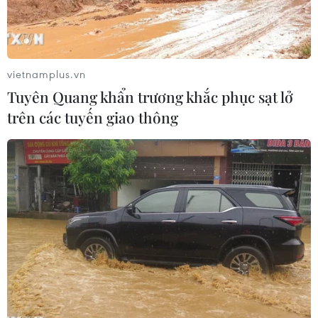
vietnamplus.vn
Tuyên Quang khẩn trương khắc phục sạt lở
trên các tuyến giao thông
Ảnh chỉ có tính minh họa. (Ảnh: Quách Lắm/TTXVN)
Trong ngày 19/10, hầu khắp các tỉnh Bắc Bộ đều
phổ biến ở trạng thái trời ít mây, không mưa,
trưa chiều có nắng hanh, đêm và sáng sớm se
lạnh.
Khu vực Hà Nội chấm dứt hanh khô, có lúc có