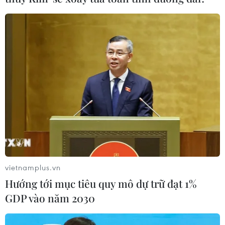
(TTXVN/Vietnam+)
vietnamplus.vn
Hướng tới mục tiêu quy mô dự trữ đạt 1%
#Bắc Bộ
#Nắng hanh
#Se lạnh
#Sương mù
GDP vào năm 2030
#Gió Đông Nam
#Mưa rải rác
#Trời hửng nắng