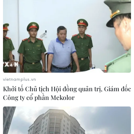
vietnamplus.vn
Khởi tố Chủ tịch Hội đồng quản trị, Giám đốc
TIN CÙNG CHUYÊN MỤC
Công ty cổ phần Mekolor
Đắk Lắk truy quét, xử lý tình trạng
phá rừng, lấn chiếm đất rừng
06/08/2026 12:36