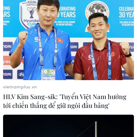
Theo dõi VietnamPlus
TIN LIÊN QUAN
vietnamplus.vn
HLV Kim Sang-sik: 'Tuyển Việt Nam hướng
tới chiến thắng để giữ ngôi đầu bảng'