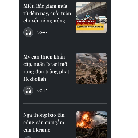
Miền Bắc giảm mưa
từ đêm nay, cuối tuần
chuyển nắng nóng
NGHE
Mỹ can thiệp khẩn
cấp, ngăn Israel mở
rộng đòn trừng phạt
Hezbollah
NGHE
Nga thông báo tấn
công căn cứ ngầm
của Ukraine