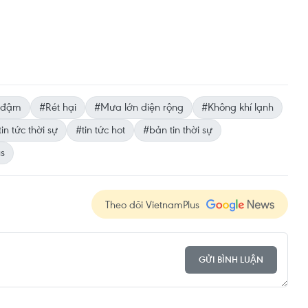
 đậm
#Rét hại
#Mưa lớn diện rộng
#Không khí lạnh
tin tức thời sự
#tin tức hot
#bản tin thời sự
us
Theo dõi VietnamPlus
GỬI BÌNH LUẬN