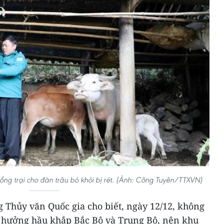
ồng trại cho đàn trâu bò khỏi bị rét. (Ảnh: Công Tuyên/TTXVN)
 Thủy văn Quốc gia cho biết, ngày 12/12, không
 hưởng hầu khắp Bắc Bộ và Trung Bộ, nên khu