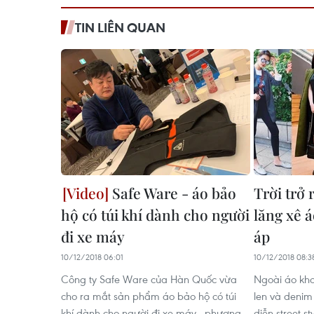
TIN LIÊN QUAN
Safe Ware - áo bảo
Trời trở 
hộ có túi khí dành cho người
lăng xê 
đi xe máy
áp
10/12/2018 06:01
10/12/2018 08:3
Công ty Safe Ware của Hàn Quốc vừa
Ngoài áo kho
cho ra mắt sản phẩm áo bảo hộ có túi
len và denim 
khí dành cho người đi xe máy - phương
diễn street s