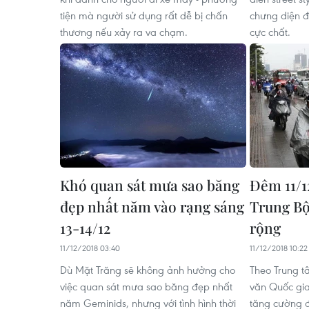
tiện mà người sử dụng rất dễ bị chấn
chưng diện đ
thương nếu xảy ra va chạm.
cực chất.
Khó quan sát mưa sao băng
Đêm 11/1
đẹp nhất năm vào rạng sáng
Trung Bộ
13-14/12
rộng
11/12/2018 03:40
11/12/2018 10:22
Dù Mặt Trăng sẽ không ảnh hưởng cho
Theo Trung t
việc quan sát mưa sao băng đẹp nhất
văn Quốc gia,
năm Geminids, nhưng với tình hình thời
tăng cường đ