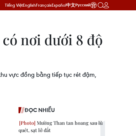
Tiếng Việt
English
Français
Español
中文
Русский
 có nơi dưới 8 độ
hu vực đồng bằng tiếp tục rét đậm,
ĐỌC NHIỀU
Mường Than tan hoang sau lũ
quét, sạt lở đất