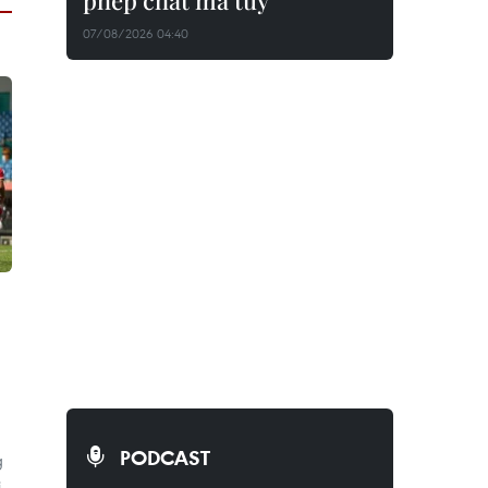
phép chất ma túy
07/08/2026 04:40
PODCAST
g
i