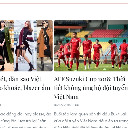
rét, dàn sao Việt
AFF Suzuki Cup 2018: Thời
áo khoác, blazer ấm
tiết không ủng hộ đội tuyển
Việt Nam
8
10/12/2018 12:00
ác dáng dài hay blazer, áo
Buổi tập làm quen sân thi đấu Bukit Jalil
cũng lần lượt trở lại “sàn
của đội tuyển Việt Nam đã diễn ra tron
tyle”, được các người đẹp
điều kiện thời tiết không thuận lợi khi trờ