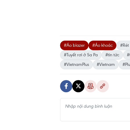
#Áo blazer
#Áo khoác
#Rét
#Tuyết rơi ở Sa Pa
#tin tức
#
#VietnamPlus
#Vietnam
#Pl