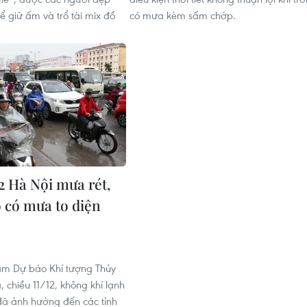
ể giữ ấm và trổ tài mix đồ
có mưa kèm sấm chớp.
2 Hà Nội mưa rét,
 có mưa to diện
âm Dự báo Khí tượng Thủy
 chiều 11/12, không khí lạnh
ã ảnh hưởng đến các tỉnh