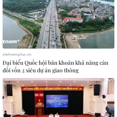
nhãn hiệu nổi tiếng tại Đắk Lắk
04/08/2026 14:34
Ba tỉnh biên giới đề xuất giải pháp
tăng hiệu quả chống buôn lậu thuốc
lá
vietnamplus.vn
04/08/2026 14:20
Đại biểu Quốc hội băn khoăn khả năng cân
đối vốn 2 siêu dự án giao thông
Xử phạt người đăng tải tin sai sự thật
về Dự án Trục đại lộ cảnh quan sông
Hồng
04/08/2026 13:44
Đồng Nai: Phát hiện xe khách chở