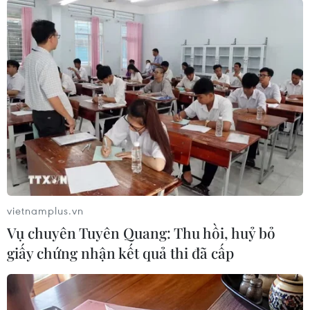
#Bạc Liêu
#Cán bộ đất đai
#khởi tố
#Thất thu ngân sách
#Thiếu trách nhiệm gây hậu quả nghiêm trọng
vietnamplus.vn
Bạc Liêu
Cà Mau
Vụ chuyên Tuyên Quang: Thu hồi, huỷ bỏ
giấy chứng nhận kết quả thi đã cấp
Theo dõi VietnamPlus