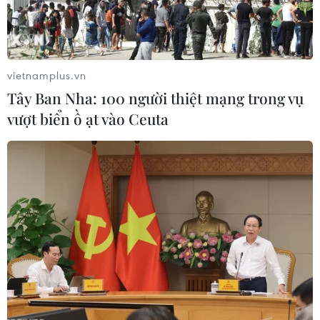
vietnamplus.vn
Tây Ban Nha: 100 người thiệt mạng trong vụ
vượt biển ồ ạt vào Ceuta
Lâm Đồng: Đình chỉ công tác hai cán bộ
xã vì vi phạm quản lý đất đai
05/04/2024 08:04
Ông Đỗ Ngọc Cần, Chủ tịch Ủy ban Nhân dân xã Lộc
Thành và Trần Ngọc Hoàn, công chức địa chính xã đã
bị tạm đình chỉ công tác để làm rõ trách nhiệm quản lý
22 căn nhà xây dựng không phép trên địa bàn.