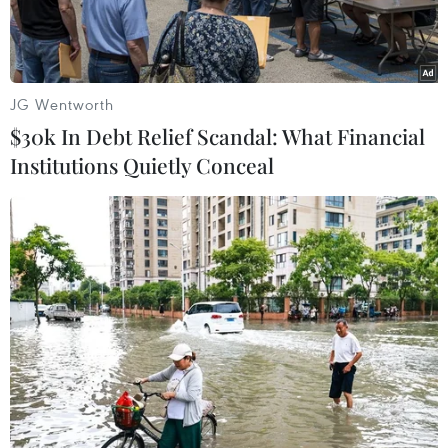
JG Wentworth
$30k In Debt Relief Scandal: What Financial
Institutions Quietly Conceal
Bị can Dương Tấn Thiện. (Ảnh: TTXVN phát)
Chiều 22/5, ông Lê Hồng Quân, Viện trưởng