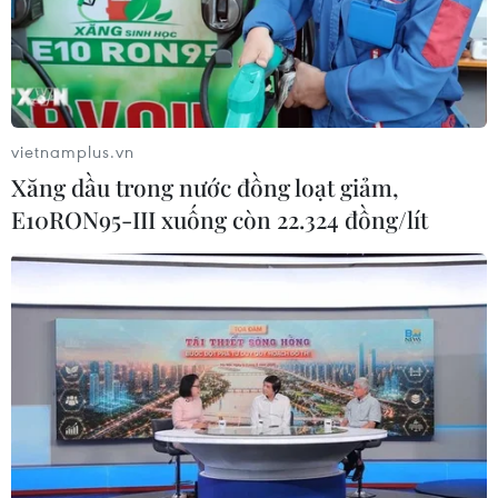
y tâm thần Trung ương cùng 63 bị
can
04/08/2026 09:23
Xem thêm
vietnamplus.vn
Xăng dầu trong nước đồng loạt giảm,
E10RON95-III xuống còn 22.324 đồng/lít
CƠ QUAN CHỦ QUẢN: THÔNG TẤN XÃ VIỆT NAM
Tổng Biên tập: TRẦN TIẾN DUẨN
Phó Tổng Biên tập: NGUYỄN THỊ TÁM, KHÚC THANH
THỦY
Sở hữu trí tuệ
Quy định sử dụng