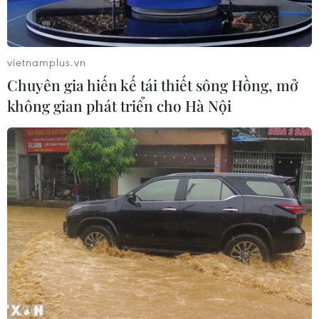
RSS
Hỗ trợ
Ngôn ngữ
TTXVN
vietnamplus.vn
Dịch vụ tin
Quảng cáo
Chuyên gia hiến kế tái thiết sông Hồng, mở
Liên hệ
không gian phát triển cho Hà Nội
Giấy phép số: 1374/GP-BTTTT do Bộ Thông tin và Truyền thông
cấp ngày 11/9/2008.
Quảng cáo: Phó TBT Nguyễn Thị Tám: 093.5958688, Email:
tamvna@gmail.com
Điện thoại: (024) 39411349 - (024) 39411348, Fax: (024)
39411348
Email:
vietnamplus2008@gmail.com
© Bản quyền thuộc về VietnamPlus, TTXVN. Cấm sao chép dưới
mọi hình thức nếu không có sự chấp thuận bằng văn bản.