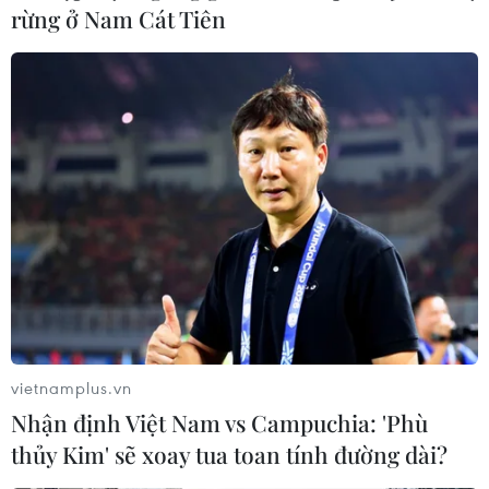
rừng ở Nam Cát Tiên
vietnamplus.vn
Nhận định Việt Nam vs Campuchia: 'Phù
thủy Kim' sẽ xoay tua toan tính đường dài?