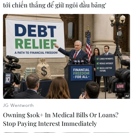
Bắc Ninh: Kỷ luật nhiều
tới chiến thắng để giữ ngôi đầu bảng'
cán bộ liên quan đến sai
phạm trong lĩnh vực đất
đai
Ban Thường vụ Tỉnh ủy Bắc Ninh cũng quyết định
thi hành kỷ luật cảnh cáo Ban Thường vụ Huyện
ủy Gia Bình nhiệm kỳ 2005-2010; khiển trách Ban
Thường vụ Huyện ủy Gia Bình nhiệm kỳ 2010-
2015...
(TTXVN/Vietnam+)
JG Wentworth
Owning $10k+ In Medical Bills Or Loans?
Stop Paying Interest Immediately