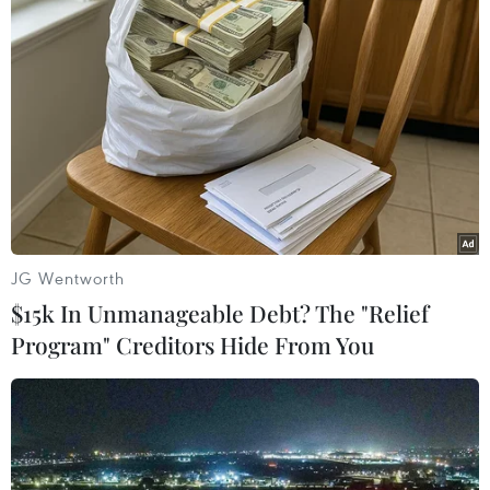
Xe điện Trung Quốc mở
66 đoàn võ thuật lần đầu
rộng cuộc đua công nghệ
tiên hội tụ tại Festival Võ
ra Đông Nam Á
thuật quốc tế Hà Nội 2026
08/08/2026 03:00
08/08/2026 02:26
JG Wentworth
$15k In Unmanageable Debt? The "Relief
Program" Creditors Hide From You
Lào Cai: Đứt gãy 30m
Mỹ có đang chuẩn bị một
đường tỉnh 161 sau mưa
chiến lược mới nhằm vào