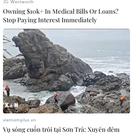
JG Wentworth
Phim Mai của Trấn Thành thắng lớn ở Cánh
Owning $10k+ In Medical Bills Or Loans?
Diều Vàng
Stop Paying Interest Immediately
Cận cảnh trực thăng ‘Cá sấu’ của Nga nã đạn các
vị trí của Ukraine ở Kursk
Căng thẳng bầu cử Tổng thống Mỹ, bà Harris tố
ông Trump phá hủy nền kinh tế./.
vietnamplus.vn
Vụ sóng cuốn trôi tại Sơn Trà: Xuyên đêm