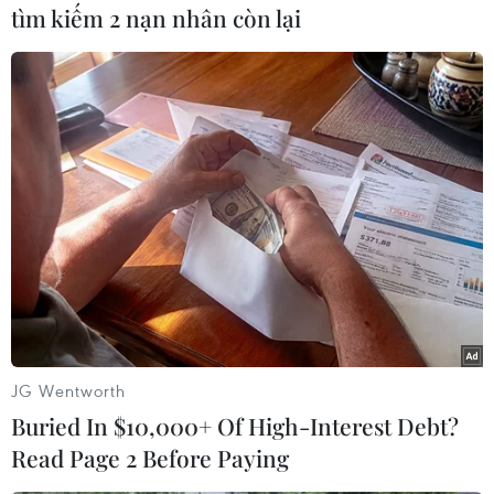
tìm kiếm 2 nạn nhân còn lại
#Sông Hồng
#Bão lũ
#Pháp Vân - Cầu Giẽ
#Duy Mạnh
#Bão Yagi
#Trấn Thành
#Nga Ukraine
#Tình hình chiến sự
#Trump - Harris
#Bầu cử tổng thống Mỹ
JG Wentworth
Buried In $10,000+ Of High-Interest Debt?
Read Page 2 Before Paying