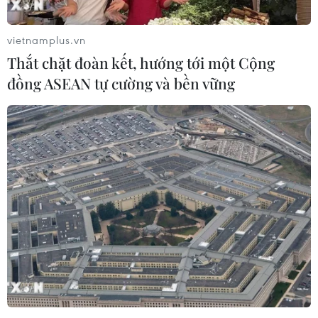
Biên Hòa
06/08/2026 09:00
06/08/2026 04:37
vietnamplus.vn
Thắt chặt đoàn kết, hướng tới một Cộng
đồng ASEAN tự cường và bền vững
Từ hạt nhân đến eo biển
24 năm tù cho 2 vợ chồng
Hormuz: Đòn bẩy chiến
tổ chức “bay lắc” tại Hà Nội
lược mới của Iran
06/08/2026 03:46
06/08/2026 04:36