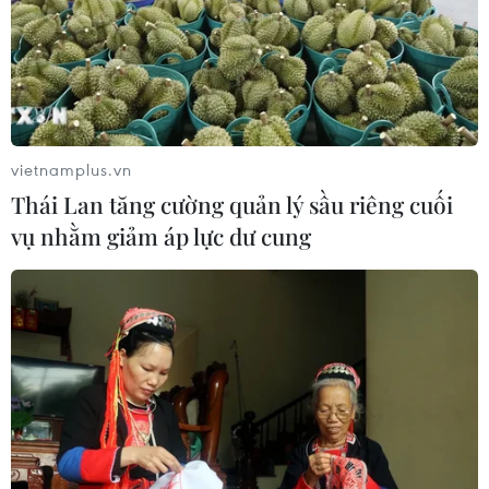
Tiến "Bịp" hầu tòa trong vụ
Nhanh chóng hoàn thiện
án tổ chức sử dụng trái
dự án kết nối vùng, sân bay
phép chất ma túy
Long Thành
07/08/2026 04:40
06/08/2026 15:07
vietnamplus.vn
Thái Lan tăng cường quản lý sầu riêng cuối
vụ nhằm giảm áp lực dư cung
Nhận định Việt Nam vs
Chiến dịch 500 ngày đêm:
Campuchia: Vì sao thầy trò
Điện Biên hoàn thành gần
HLV Kim Sang-sik cần
90% thu nhận mẫu ADN
giành ngôi đầu bảng?
thân nhân liệt sỹ
06/08/2026 11:05
06/08/2026 11:01