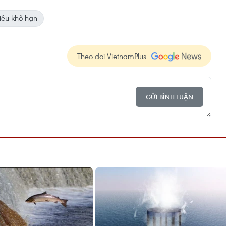
iêu khô hạn
Theo dõi VietnamPlus
GỬI BÌNH LUẬN