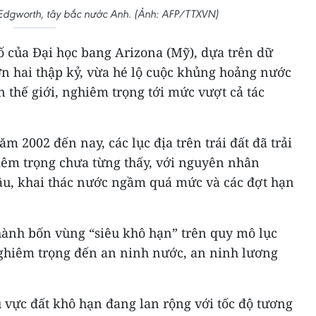
 Edgworth, tây bắc nước Anh. (Ảnh: AFP/TTXVN)
 của Đại học bang Arizona (Mỹ), dựa trên dữ
hơn hai thập kỷ, vừa hé lộ cuộc khủng hoảng nước
 thế giới, nghiêm trọng tới mức vượt cả tác
m 2002 đến nay, các lục địa trên trái đất đã trải
iêm trọng chưa từng thấy, với nguyên nhân
hậu, khai thác nước ngầm quá mức và các đợt hạn
hành bốn vùng “siêu khô hạn” trên quy mô lục
nghiêm trọng đến an ninh nước, an ninh lương
vực đất khô hạn đang lan rộng với tốc độ tương