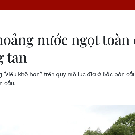
oảng nước ngọt toàn
g tan
g “siêu khô hạn” trên quy mô lục địa ở Bắc bán cầ
n cầu.