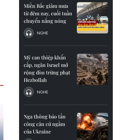
Miền Bắc giảm mưa
từ đêm nay, cuối tuần
chuyển nắng nóng
NGHE
Mỹ can thiệp khẩn
cấp, ngăn Israel mở
rộng đòn trừng phạt
Hezbollah
NGHE
Nga thông báo tấn
công căn cứ ngầm
của Ukraine