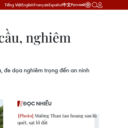
Tiếng Việt
English
Français
Español
中文
Русский
 cầu, nghiêm
u, đe dọa nghiêm trọng đến an ninh
ĐỌC NHIỀU
Mường Than tan hoang sau lũ
quét, sạt lở đất