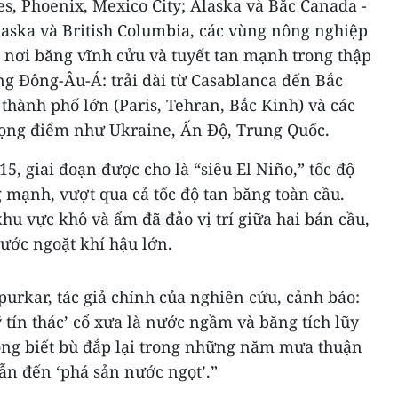
es, Phoenix, Mexico City; Alaska và Bắc Canada -
aska và British Columbia, các vùng nông nghiệp
 nơi băng vĩnh cửu và tuyết tan mạnh trong thập
ng Đông-Âu-Á: trải dài từ Casablanca đến Bắc
hành phố lớn (Paris, Tehran, Bắc Kinh) và các
rọng điểm như Ukraine, Ấn Độ, Trung Quốc.
5, giai đoạn được cho là “siêu El Niño,” tốc độ
g mạnh, vượt qua cả tốc độ tan băng toàn cầu.
khu vực khô và ẩm đã đảo vị trí giữa hai bán cầu,
ước ngoặt khí hậu lớn.
urkar, tác giả chính của nghiên cứu, cảnh báo:
 tín thác’ cổ xưa là nước ngầm và băng tích lũy
g biết bù đắp lại trong những năm mưa thuận
ẫn đến ‘phá sản nước ngọt’.”