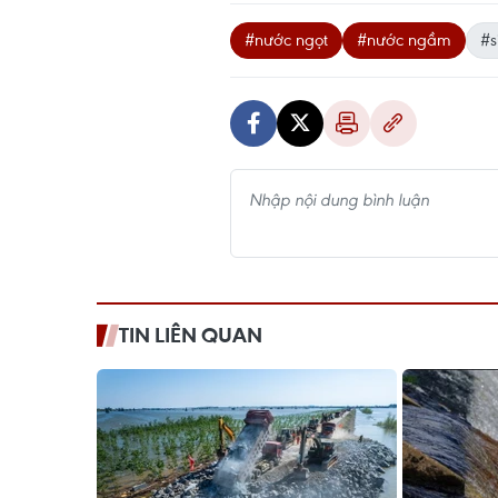
#nước ngọt
#nước ngầm
#s
TIN LIÊN QUAN