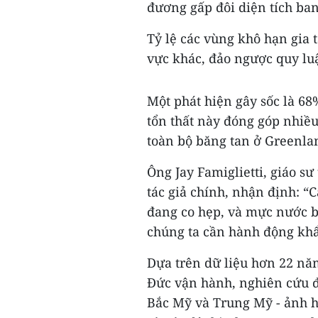
đương gấp đôi diện tích ba
Tỷ lệ các vùng khô hạn gia 
vực khác, đảo ngược quy luậ
Một phát hiện gây sốc là 6
tổn thất này đóng góp nhiề
toàn bộ băng tan ở Greenla
Ông Jay Famiglietti, giáo s
tác giả chính, nhận định: “
đang co hẹp, và mực nước bi
chúng ta cần hành động khẩ
Dựa trên dữ liệu hơn 22 nă
Đức vận hành, nghiên cứu đ
Bắc Mỹ và Trung Mỹ - ảnh 