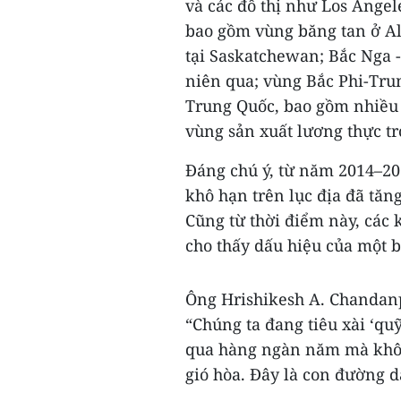
và các đô thị như Los Angel
bao gồm vùng băng tan ở Al
tại Saskatchewan; Bắc Nga -
niên qua; vùng Bắc Phi-Tru
Trung Quốc, bao gồm nhiều t
vùng sản xuất lương thực t
Đáng chú ý, từ năm 2014–201
khô hạn trên lục địa đã tăn
Cũng từ thời điểm này, các 
cho thấy dấu hiệu của một b
Ông Hrishikesh A. Chandanp
“Chúng ta đang tiêu xài ‘quỹ
qua hàng ngàn năm mà khôn
gió hòa. Đây là con đường d