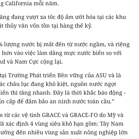
ng California mỗi năm.
tăng đang vượt xa tốc độ ẩm ướt hóa tại các khu
t thủy văn vốn tồn tại hàng thế kỷ.
8% lượng nước bị mất đến từ nước ngầm, và riêng
u hơn vào việc làm dâng mực nước biển so với
nd và Nam Cực cộng lại.
ư tại Trường Phát triển Bền vững của ASU và là
Các châu lục đang khô kiệt, nguồn nước ngọt
ển thì tăng nhanh. Đây là thời khắc báo động -
n cấp để đảm bảo an ninh nước toàn cầu.”
m từ các vệ tinh GRACE và GRACE-FO do Mỹ và
ã xác định 4 vùng siêu khô hạn gồm: Tây Nam
hưởng đến nhiều vùng sản xuất nông nghiệp lớn